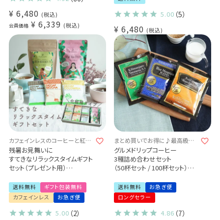
¥
6,480
5.00
（5）
税込
¥
6,339
税込
会員価格
¥
6,480
税込
カフェインレスのコーヒーと紅茶
まとめ買いでお得に♪最高級品
の詰め合わせセット おしゃれ
質の薫りと味わい
残暑お見舞いに
グルメドリップコーヒー
すてきなリラックスタイムギフト
3種詰め合わせセット
セット（プレゼント用）
（50杯セット / 100杯セット）送
- Tea & Drip Coffee -
料無料
デカフェセイロンティー
ブルーマウンテンブレンド
送料無料
ギフト包装無料
送料無料
お急ぎ便
(2.5g×30袋) ×1パック
スマトラマンデリン
カフェインレス
お急ぎ便
ロングセラー
有機グリーンルイボスティー
キリマンジャロ タンザニア AA
(2g×30袋) ×1パック
5.00
（2）
4.86
（7）