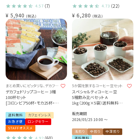
デカフェドリップコーヒー 3種
4.57
（7）
4.73
（22）
（コロンビア・モカ・バリアラビ
¥
5,940
¥
6,280
カ-アロナ-）36杯
税込
税込
カフェインレス 珈琲 紅茶 送料
無料 (dc) おしゃれ
まとめ買いにピッタリな、デカフェ
5か国を旅するコーヒー豆セット
飲み比べセット♪
デカフェドリップコーヒー 3種
スペシャルティコーヒー豆
100杯セット
5種飲み比べセット A
[コロンビア50杯・モカ25杯・バ
1kg（200g×5袋）送料無料
リ25杯]
5か国（ブラジル・エチオピア・
販売期間
ドリップコーヒー デカフェ カフ
ケニア・コロンビア・インドネシ
送料無料
カフェインレス
ェインレス
ア）
2026/05/25 10:00
〜
お急ぎ便
ロングセラー
業務用 大容量パック まとめ買
浅煎り 中煎り 中深煎り
STAFFオススメ
いにおすすめ
シングルオリジン 煎りたて 新
浅煎り
中煎り
中深煎り
鮮コーヒー豆 自家焙煎
4.92
（60）
送料無料