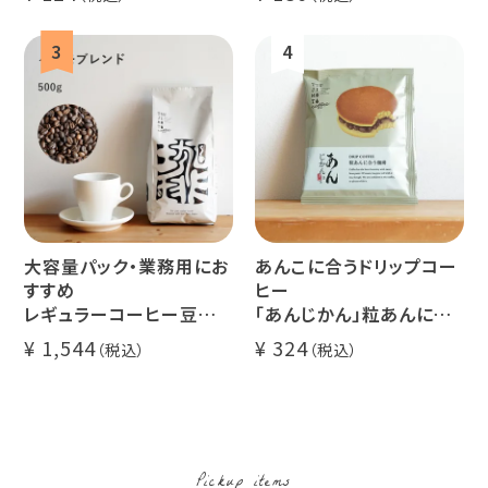
ミャンマー
ルワンダ
大容量パック・業務用にお
あんこに合うドリップコー
すすめ
ヒー
レギュラーコーヒー豆
「あんじかん」粒あんに合
イツモブレンド 500g
う珈琲 1杯分
1,544
324
Pickup items