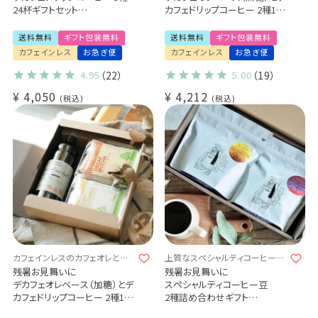
24杯ギフトセット
カフェドリップコーヒー 2種10
カフェインレス 送料無料
杯ギフト
出産祝い 御祝 プチギフト (dc)
カフェインレス 送料無料
送料無料
ギフト包装無料
送料無料
ギフト包装無料
甘さなし デカフェのカフェオレ
カフェインレス
お急ぎ便
カフェインレス
お急ぎ便
の素
デカフェ・コロンビア 5杯 / デカ
4.95
（22）
5.00
（19）
フェ・モカ 5杯 (dl)
¥
4,050
¥
4,212
税込
税込
カフェインレスのカフェオレとコ
上質なスペシャルティコーヒーを
ーヒーで、香り豊かなじかんを贈
贈りませんか？
残暑お見舞いに
残暑お見舞いに
ろう。
デカフェオレベース（加糖）とデ
スペシャルティコーヒー豆
カフェドリップコーヒー 2種10
2種詰め合わせギフト
杯ギフト
ブラジル セーハダストレスバハ