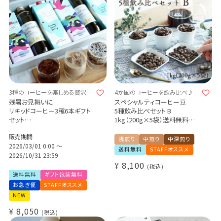
3種のコーヒーを楽しめる贅沢な
4か国のコーヒーを飲み比べ♪
ギフトセット
残暑お見舞いに
スペシャルティコーヒー豆
リキッドコーヒー3種6本ギフト
5種飲み比べセット B
セット
1kg（200g×5袋）送料無料
カリビアントレジャーブレンド
4か国（メキシコ・コスタリカ・ル
販売期間
カフェオレベース
ワンダ・エチオピア）
浅煎り
中煎り
中深煎り
クラッシュド デカフェゼリー
2026/03/01 0:00
〜
浅煎り 中煎り 中深煎り
送料無料
STAFFオススメ
アイスコーヒー＋カフェオレ＋
シングルオリジン 煎りたて 新
2026/10/31 23:59
コーヒーゼリー詰め合わせ 送
鮮コーヒー豆 自家焙煎
¥
8,100
税込
料無料 (l)
送料無料
ギフト包装無料
お急ぎ便
STAFFオススメ
NEW
¥
8,050
税込