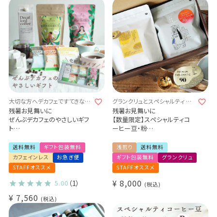
大切な方へデカフェですてきな贈
グランクリュとスペシャルティ ～
り物を
至福の飲み比べ ～
残暑お見舞いに
残暑お見舞いに
ぜんぶデカフェのやさしいギフ
【数量限定】スペシャルティコ
ト
ーヒー豆・粉
- Tea & Coffee-
グランクリュ × スペシャルティ
デカフェドリップコーヒー3種
2種400g飲み比べギフトセット
送料無料
ギフト包装無料
浅煎り
送料無料
20杯
メキシコ ウエウエテパン農園
カフェインレス
お急ぎ便
ギフト包装無料
グランクリュ
デカフェセイロンティー 1袋
（浅煎り）200g
STAFFオススメ
STAFFオススメ
有機グリーンルイボスティー1
エチオピア シダモ ベンサ アル
袋
ベゴナ CWS（浅煎り）200g
¥
8,000
5.00
（1）
税込
デカフェアイスコーヒー1本
¥
7,560
(dl)
税込