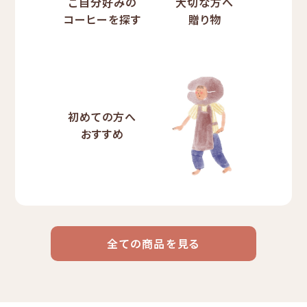
ご自分好みの
大切な方へ
コーヒーを探す
贈り物
初めての方へ
おすすめ
全ての商品を見る
ドリップ
ハワイ
リキッド
ケニア
エチオピア
コーヒー
コーヒー
コーヒー
豆・粉