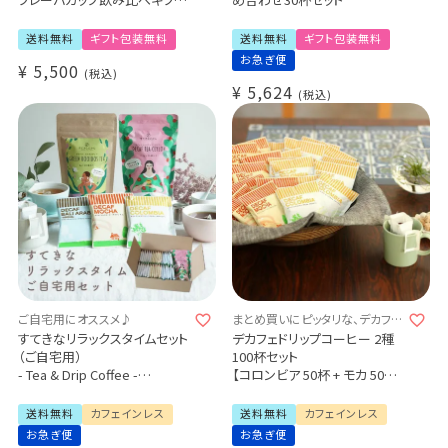
セット
Tasting Gift Set マットブラック
送料無料
ギフト包装無料
送料無料
ギフト包装無料
おまけのスペシャルティコーヒ
お急ぎ便
¥
5,500
ー豆付き
税込
アロマフレーバーカップ
¥
5,624
税込
バレルフレーバーカップ
ピノフレーバーカップ
ご自宅用にオススメ♪
まとめ買いにピッタリな、デカフェ
飲み比べセット♪
すてきなリラックスタイムセット
デカフェドリップコーヒー 2種
（ご自宅用）
100杯セット
- Tea & Drip Coffee -
【コロンビア 50杯 + モカ 50杯】
デカフェセイロンティー×1パッ
カフェインレス コーヒー
ク
大容量パック まとめ買いにお
送料無料
カフェインレス
送料無料
カフェインレス
有機グリーンルイボスティー
すすめ
お急ぎ便
お急ぎ便
×1パック