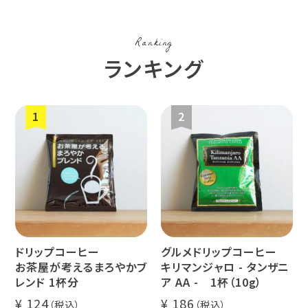
コスタリカ
コロンビア
メキシコ
Ranking
コーヒー生
デカフェ
茶茶茶
ランキング
豆
ペルー
ブラジル
イエメン
すてきな道
生活雑貨
福袋
具
インドネシ
グァテマラ
ホンジュラ
ア
ス
ドリップコーヒー
グルメドリップコーヒー
業務用
定期便
送料無料
お茶屋が考えるまろやかブ
キリマンジャロ - タンザニ
レンド 1杯分
ア AA - 1杯（10g）
124
186