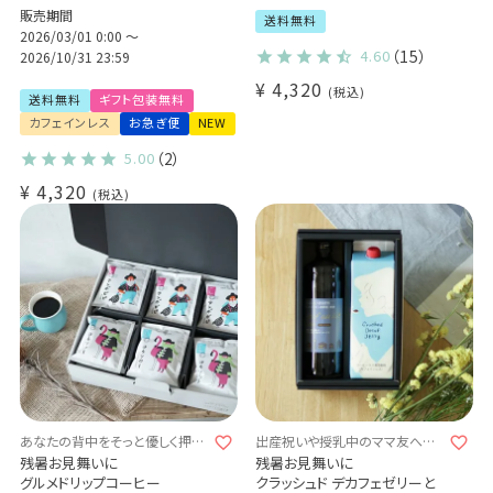
販売期間
送料無料 数量限定 自家焙煎
送料無料
カフェインレス ノンカフェイン
2026/03/01 0:00
〜
4.60
（15）
お礼 内祝 出産祝い 手土産に
2026/10/31 23:59
も♪ (l)
¥
4,320
税込
送料無料
ギフト包装無料
カフェインレス
お急ぎ便
NEW
5.00
（2）
¥
4,320
税込
あなたの背中をそっと優しく押し
出産祝いや授乳中のママ友への
てくれる1杯となりますように
プレゼントに
残暑お見舞いに
残暑お見舞いに
グルメドリップコーヒー
クラッシュド デカフェゼリーと