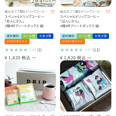
組み立てて贈るドリップコーヒー
組み立てて贈るドリップコーヒー
4杯ギフト♪
4杯ギフト♪
スペシャルドリップコーヒー
スペシャルドリップコーヒー
「あんじかん」
「ぱんじかん」
2種4杯アソートボックス 組み
4種4杯アソートボックス 組み
立てキット
立てキット
プチギフト メール便 送料無料
プチギフト メール便 送料無料
送料無料
メール便
お急ぎ便
送料無料
メール便
お急ぎ便
ご自身で作るキットをお届け♪
ご自身で作るキットをお届け♪
STAFFオススメ
STAFFオススメ
(sdc)
5.00
（1）
4.67
（12）
¥
1,620
税込
〜
¥
1,620
税込
〜