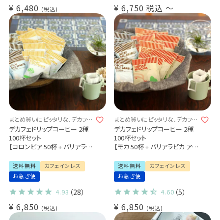
デカフェドリップコーヒー 3種
¥
6,480
¥
6,750
税込
〜
（コロンビア・モカ・バリアラビ
税込
カ）30杯
送料無料 (dc)
まとめ買いにピッタリな、デカフェ
まとめ買いにピッタリな、デカフェ
飲み比べセット♪
飲み比べセット♪
デカフェドリップコーヒー 2種
デカフェドリップコーヒー 2種
100杯セット
100杯セット
【コロンビア 50杯 + バリアラビ
【モカ 50杯 + バリアラビカ アロ
カ 50杯】
ナ 50杯】
カフェインレス コーヒー
カフェインレス コーヒー
送料無料
カフェインレス
送料無料
カフェインレス
大容量パック まとめ買いにお
大容量パック まとめ買いにお
お急ぎ便
お急ぎ便
すすめ
すすめ
4.93
（28）
4.60
（5）
¥
6,850
¥
6,850
税込
税込