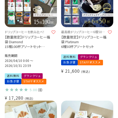
ドリップコーヒーを飲み比べ！
最高級ドリップコーヒー6種50杯
詰め合わせ！
【数量限定】ドリップコーヒー福
【数量限定】ドリップコーヒー福
袋 Diamond
袋 Platinum
15種100杯アソートセット
6種50杯アソートセット
+有機グリーンルイボスティー1
販売期間
袋付き！
送料無料
グランクリュ
2026/04/10 0:00
〜
お急ぎ便
STAFFオススメ
2026/10/31 23:59
¥
21,600
税込
送料無料
グランクリュ
お急ぎ便
STAFFオススメ
5.00
（8）
¥
17,280
税込