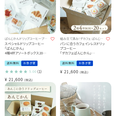
ぱんじかんドリップコーヒープチ
組み立て済み！デカフェ ぱんじか
ギフト♪
んミニボックス♪
スペシャルドリップコーヒー
パンに合うカフェインレスドリッ
「ぱんじかん」
プコーヒー
4種4杯アソートボックス20個セ
「デカフェぱんじかん」
ット
2種4杯アソートボックス
プチギフト送料無料
組み立て済み20個セット
送料無料
お急ぎ便
送料無料
お急ぎ便
ばらまき用 結婚式 引き出物 ノ
おかずパンに合う珈琲
¥
21,600
5.00
（1）
ベルティ (sdc)
おやつパンに合う珈琲
税込
プチギフトに 送料無料
¥
21,600
税込