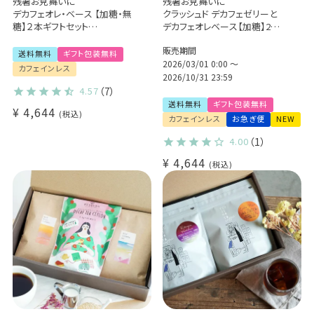
残暑お見舞いに
残暑お見舞いに
デカフェオレ・ベース 【加糖・無
クラッシュド デカフェゼリーと
糖】２本ギフトセット
デカフェオレベース【加糖】2本
カフェインレスのカフェオレの
ギフトセット(l)
販売期間
素(l)
送料無料
ギフト包装無料
2026/03/01 0:00
〜
カフェインレス
2026/10/31 23:59
4.57
（7）
送料無料
ギフト包装無料
¥
4,644
税込
カフェインレス
お急ぎ便
NEW
4.00
（1）
¥
4,644
税込