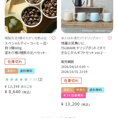
精製方法3種のちがいを飲み比べ
あとはお湯だけ！ドリップコーヒ
♪
ーギフト！
スペシャルティーコーヒー豆・
残暑お見舞いに
粉 3種600g
TSUBAME ドリップポットとすて
変わり種3種飲み比べセット
きなじかんギフトセット vol.2
コロンビア / コスタリカ / メキ
Glocal Standard Prodacts
在庫切れ
販売期間
シコ
TSUBAME ドリップポット
インフューズド / イエローハニ
ORIGAMI マグカップ
2026/04/10 0:00
〜
浅煎り
送料無料
ー / チェリーマッドネス
AUX ドリップバッグホルダー
2026/10/31 23:59
個性的な味わいの変わり種を
ドリップコーヒー4種18杯
5.00
（2）
在庫切れ
厳選
¥
12,398
のところ
浅煎り
中煎り
送料無料
¥
8,640
税込
ギフト包装無料
¥
13,200
税込