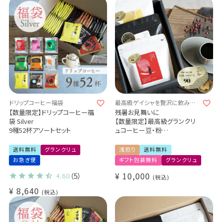
ドリップコーヒー福袋
最高級ゲイシャを贅沢に飲み比
べ
【数量限定】ドリップコーヒー福
残暑お見舞いに
袋 Silver
【数量限定】最高級グランクリ
9種52杯アソートセット
ュコーヒー豆・粉
ゲイシャ 3種300g飲み比べギ
フトセット
送料無料
グランクリュ
浅煎り
送料無料
コスタリカ エル・セドロ農園
お急ぎ便
ギフト包装無料
グランクリュ
100g
ペルー ペーニャ・デ・レオン農
¥
10,000
4.60
（5）
税込
園 100g
¥
8,640
税込
メキシコ ウエウエテパン農園
100g
Grand Cru / Cup of
Excellence受賞コーヒー / 送