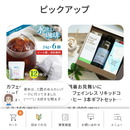
ピックアップ
カフェインレス 水出しコー
残暑お見舞いに
週末は、三田のめんたいパ
ヒー「デカフェ コロンビア
カフェインレス リキッドコ
ークに行ってきました
- aiu -」
ーヒー 3本ギフトセット
(*^^*)/ 大好きな明太子を
たくさん食べて幸せでした♪
24g×6個（約12杯分）
クラッシュド デカフェ ゼリ
2,160
5,000
マウンテンウォータープロ
ー 1本
0
セス カフェインレスコーヒ
デカフェ オレベース【無
ー豆100%使用 メール便
糖】1本