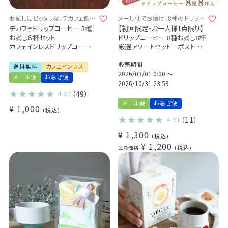
お試しにピッタリな、デカフェ飲み
メール便でお届け！8種のドリップ
比べセット♪
コーヒーをお試し♪
デカフェドリップコーヒー 3種
【初回限定・お一人様1点限り】
お試し６杯セット
ドリップコーヒー 8種お試し8杯
カフェインレスドリップコーヒ
厳選アソートセット ポストに
ー
お届け♪
販売期間
送料無料
カフェインレス
2026/03/01 0:00
〜
メール便
お急ぎ便
2026/10/31 23:59
4.82
（49）
メール便
お急ぎ便
¥
1,000
税込
4.91
（11）
¥
1,300
税込
¥
1,200
税込
会員価格