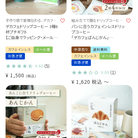
手作り感で愛情伝わる、デカフェ
組み立てて贈るドリップコーヒー
プチギフト♪
4杯ギフト♪
デカフェドリップコーヒー 3種6
パンに合うカフェインレスドリッ
杯プチギフト
プコーヒー
【ご自身でラッピング・メール
「デカフェぱんじかん」
便】
2種4杯アソートボックス 組み
カフェインレスドリップコーヒ
立てキット
カフェインレス
メール便
中深煎り
送料無料
ー
プチギフト メール便 送料無料
お急ぎ便
カフェインレス
メール便
（代引き・同梱不可)
ご自身で作るキットをお届け♪
お急ぎ便
おかずパンに合う珈琲
4.60
（5）
おやつパンに合う珈琲
3.00
（1）
¥
1,500
税込
¥
1,620
税込
〜