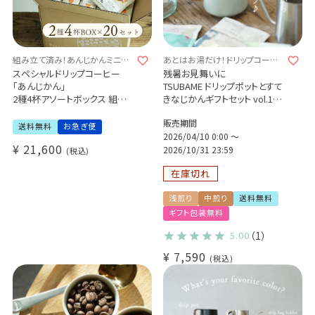
組み立て済み！あんじかんミニボ
あとはお湯だけ！ドリップコーヒ
ックス♪
ーギフト！
スペシャルドリップコーヒー
残暑お見舞いに
「あんじかん」
TSUBAME ドリップポットとすて
2種4杯アソートボックス 組み
きなじかんギフトセット vol.1
立て済み20個セット
Glocal Standard Prodacts
販売期間
プチギフトに 送料無料
TSUBAME ドリップポット
送料無料
お急ぎ便
ドリップコーヒー4種8杯
2026/04/10 0:00
〜
¥
21,600
2026/10/31 23:59
税込
在庫切れ
浅煎り
中煎り
送料無料
ギフト包装無料
5.00
（1）
¥
7,590
税込