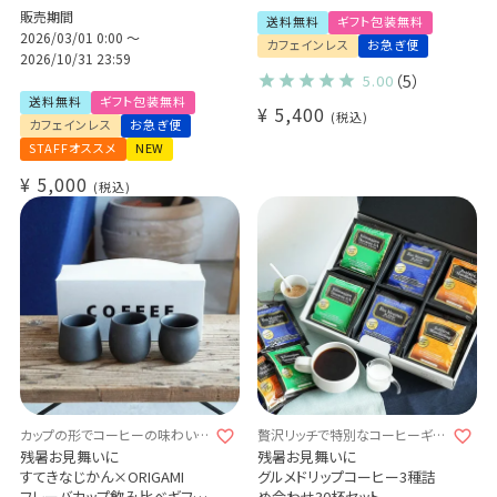
販売期間
本
バリアラビカ10杯
送料無料
ギフト包装無料
デカフェ オレベース【無糖】1本
2026/03/01 0:00
〜
カフェインレス プレゼント 贈り
カフェインレス
お急ぎ便
デカフェ アイスコーヒー 1本
物
2026/10/31 23:59
5.00
（5）
送料無料
ギフト包装無料
¥
5,400
税込
カフェインレス
お急ぎ便
STAFFオススメ
NEW
¥
5,000
税込
カップの形でコーヒーの味わいが
贅沢リッチで特別なコーヒーギフ
変わる!?
ト
残暑お見舞いに
残暑お見舞いに
すてきなじかん×ORIGAMI
グルメドリップコーヒー3種詰
フレーバカップ飲み比べギフト
め合わせ30杯セット