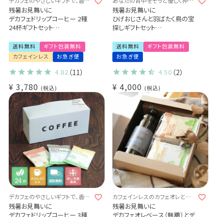
デカフェのやさしいギフトで、香り
あなたの背中をそっと優しく押し
豊かなじかんを贈ろう。
てくれる1杯となりますように
残暑お見舞いに
残暑お見舞いに
デカフェドリップコーヒー 2種
ひげおじさんと羽ばたく鳥の宝
24杯ギフトセット
探しギフトセット
カフェインレス 送料無料
アイスコーヒー1本 & ドリップ
出産祝い 御祝 い プチギフト
コーヒー2種
送料無料
ギフト包装無料
送料無料
ギフト包装無料
(dc)
詰め合わせギフトセット
カフェインレス
お急ぎ便
お急ぎ便
カリビアントレジャーブレンド
マンボビピ ヨウソロー (dl)
4.82
（11）
4.50
（2）
¥
3,780
¥
4,000
税込
税込
デカフェのやさしいギフトで、香り
カフェインレスのカフェオレとコ
豊かなじかんを贈ろう。
ーヒーで、香り豊かなじかんを贈
残暑お見舞いに
残暑お見舞いに
ろう。
デカフェドリップコーヒー 3種
デカフェオレベース（無糖）とデ