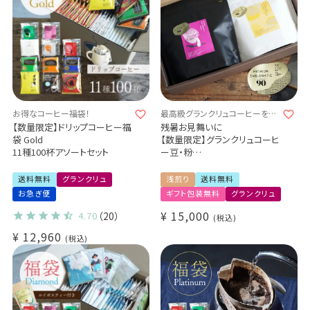
料無料
お得なコーヒー福袋！
最高級グランクリュコーヒーを詰
め合わせた至高のギフト
【数量限定】ドリップコーヒー福
残暑お見舞いに
袋 Gold
【数量限定】グランクリュコーヒ
11種100杯アソートセット
ー豆・粉
ゲイシャ 2種400g飲み比べギ
フトセット
送料無料
グランクリュ
浅煎り
送料無料
ホンジュラス オスマンサス農
お急ぎ便
ギフト包装無料
グランクリュ
園（浅煎り）200g
メキシコ ウエウエテパン農園
¥
15,000
4.70
（20）
税込
（浅煎り）200g
¥
12,960
税込