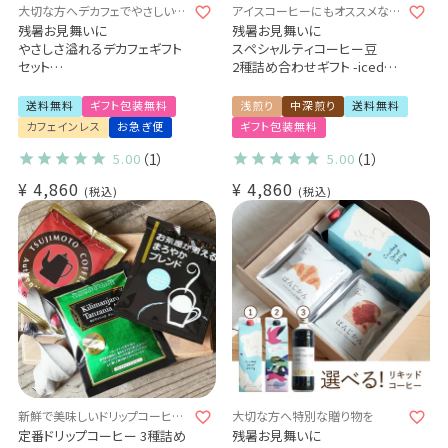
大切な方へデカフェでやさしい贈
アイスコーヒーにもオススメなコ
り物を
ーヒー豆のギフトセット
残暑お見舞いに
残暑お見舞いに
やさしさ溢れるデカフェギフト
スペシャルティコーヒー豆
セット
2種詰め合わせギフト -iced
選べるギフトセット
coffee-
デカフェセイロンティー / 有機
アイスコーヒーにオススメ◎
送料無料
ギフト包装無料
浅煎り
中深煎り
送料無料
グリーンルイボスティー
エチオピア ウェスト アルシ ゴ
カフェインレス
お急ぎ便
ギフト包装無料
デカフェコーヒー豆（100g×2
ロルチャ CWS 200g
袋）
コスタリカ ラ・パストーラ農園
5.00
（1）
5.00
（1）
デカフェ コロンビア -アイウ- /
200g
¥
4,860
¥
4,860
デカフェ メキシコ
税込
贈り物 プレゼント
税込
特別なデカフェギフト
送料無料 お礼 内祝 出産祝い
(src)
新鮮で美味しいドリップコーヒー
大切な方へ特別な贈り物を
3種をぎゅぎゅっと詰め込みまし
定番ドリップコーヒー 3種詰め
残暑お見舞いに
た