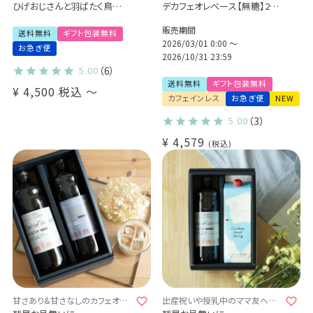
ひげおじさんと羽ばたく鳥
デカフェオレベース【無糖】2本
2種詰め合わせギフト（2種18袋
ギフトセット
販売期間
/ 2種27袋）
カフェインレス プレゼント 送料
送料無料
ギフト包装無料
Qグレーダー厳選 スペシャルテ
無料(l)
2026/03/01 0:00
〜
お急ぎ便
ィコーヒー豆使用
2026/10/31 23:59
5.00
（6）
送料無料
ギフト包装無料
¥
4,500
税込
〜
カフェインレス
お急ぎ便
NEW
5.00
（3）
¥
4,579
税込
甘さあり&甘さなしのカフェオレ
出産祝いや授乳中のママ友への
の素♪
プレゼントに