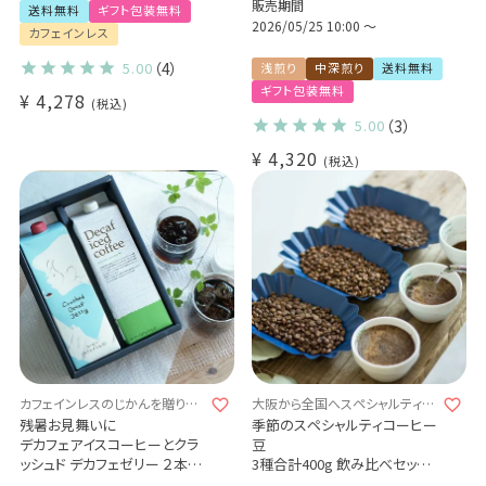
販売期間
カフェインレス 送料無料
ス（浅煎り）200g
送料無料
ギフト包装無料
甘さあり デカフェのカフェオレ
コロンビア カーニャドゥルセ
2026/05/25 10:00
〜
カフェインレス
の素
（中深煎り）200g
デカフェ・コロンビア 5杯 / デカ
5.00
（4）
浅煎り
中深煎り
送料無料
フェ・モカ 5杯
ギフト包装無料
¥
4,278
かき氷シロップ (dl)
税込
5.00
（3）
¥
4,320
税込
カフェインレスのじかんを贈りま
大阪から全国へスペシャルティコ
せんか？
ーヒーをお届け
残暑お見舞いに
季節のスペシャルティコーヒー
デカフェアイスコーヒーとクラ
豆
ッシュド デカフェゼリー ２本詰
3種合計400g 飲み比べセット
め合わせギフトセット
お試し 送料無料