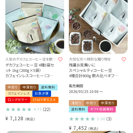
人気のデカフェコーヒー豆を飲み
大切な方へ特別な贈り物を
比べ◎
デカフェコーヒー豆 4種5袋セ
残暑お見舞いに
ット 1kg（200g×5袋）
スペシャルティコーヒー豆
カフェインレスコーヒー（コロ
4種合計800g 飲み比べギフト
ンビア・モカ・バリアラビカ・ハ
自家焙煎 煎りたて新鮮 贈り物
販売期間
ウスブレンド）
に
中煎り
中深煎り
送料無料
飲み比べセット お試しセット
2026/05/25 10:00
〜
カフェインレス
お急ぎ便
ロングセラー
STAFFオススメ
浅煎り
中煎り
中深煎り
4.77
（22）
送料無料
ギフト包装無料
¥
7,128
5.00
（3）
税込
¥
7,452
税込