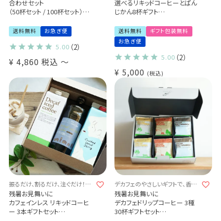
合わせセット
選べるリキッドコーヒーとぱん
（50杯セット / 100杯セット）送
じかん8杯ギフト
料無料
飲むコーヒーゼリー / アイスコ
お茶屋が考えるまろやかブレン
ーヒー / カフェオレの素 / ドリ
送料無料
お急ぎ便
送料無料
ギフト包装無料
ド
ップコーヒー
お急ぎ便
5.00
（2）
ほろにがブレンド
特別なコーヒーギフト Qグレー
キリマンジャロ タンザニア AA
ダー厳選 スペシャルティコー
5.00
（2）
¥
4,860
税込
〜
ヒー豆使用 (dl)
¥
5,000
税込
振るだけ、割るだけ、注ぐだけ！リ
デカフェのやさしいギフトで、香り
キッド3本ギフトセット
豊かなじかんを贈ろう。
残暑お見舞いに
残暑お見舞いに
カフェインレス リキッドコーヒ
デカフェドリップコーヒー 3種
ー 3本ギフトセット
30杯ギフトセット
クラッシュド デカフェ ゼリー 1
コロンビア 10杯 / モカ 10杯 /