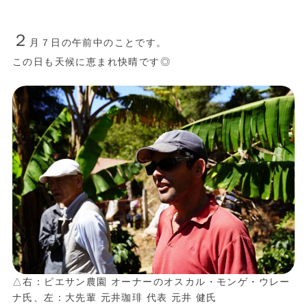
２
月７日の午前中のことです。
この日も天候に恵まれ快晴です◎
△右：ピエサン農園 オーナーのオスカル・モンゲ・ウレー
ナ氏、左：大先輩 元井珈琲 代表 元井 健氏