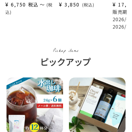
ット）送料無料
16杯セット
ット
¥
¥
¥
6,750
税込
〜
3,850
17,2
税
税込
ブルーマウンテンブレン
送料無料
+有機グ
販売期
込
ド
ティー1
2026/04
スマトラマンデリン
2026/10
キリマンジャロ タンザ
ニア AA
Pickup items
ピックアップ