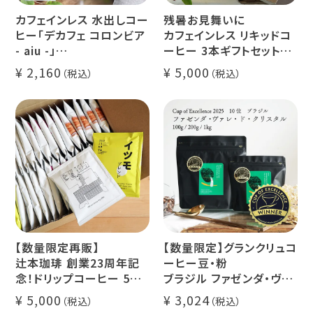
カフェインレス 水出しコー
残暑お見舞いに
ヒー「デカフェ コロンビア
カフェインレス リキッドコ
- aiu -」
ーヒー 3本ギフトセット
24g×6個（約12杯分）
クラッシュド デカフェ ゼリ
2,160
5,000
マウンテンウォータープロ
ー 1本
セス カフェインレスコーヒ
デカフェ オレベース【無
ー豆100%使用 メール便
糖】1本
でお届け
デカフェ アイスコーヒー 1
本
【数量限定再販】
【数量限定】グランクリュコ
辻本珈琲 創業23周年記
ーヒー豆・粉
念！ドリップコーヒー 5種
ブラジル ファゼンダ・ヴァ
50杯セット
レ・ド・クリスタル（100g /
5,000
3,024
アニバーサリーブレンド
200g / 1kg）