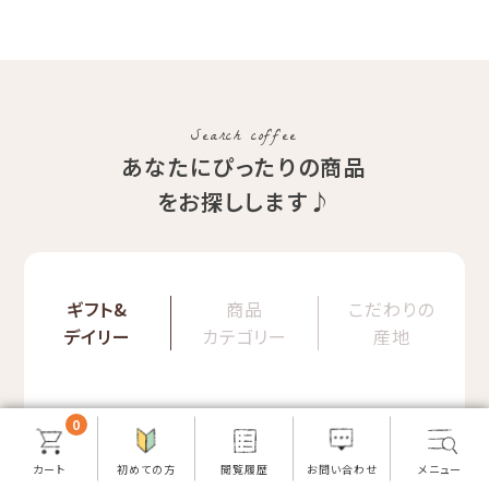
（コスタリカ ルワンダ メキ
品種：カトゥカイ・アス
シコ）
精製方法：ナチュラル
イツモブレンド ヨウソロー
焙煎度：浅煎り
ぱんじかん
COE Brazil Fazenda
期間限定 送料無料
Val
Search coffee
あなたにぴったりの商品
をお探しします♪
ギフト&
商品
こだわりの
デイリー
カテゴリー
産地
0
ご自分好みの
大切な方へ
コーヒーを探す
贈り物