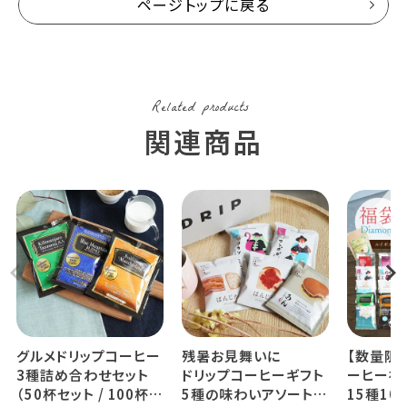
ページトップに戻る
グルメドリップコーヒー
残暑お見舞いに
【数量限
3種詰め合わせセット
ドリップコーヒーギフト
ーヒー福袋
（50杯セット / 100杯セ
5種の味わいアソート
15種10