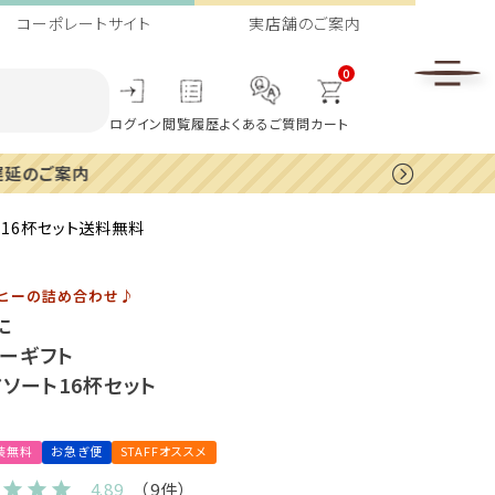
コーポレートサイト
実店舗のご案内
0
ログイン
閲覧履歴
よくあるご質問
カート
16杯セット送料無料
ーヒーの詰め合わせ♪
に
ーギフト
ソート16杯セット
装無料
お急ぎ便
STAFFオススメ
4.89
（9件）