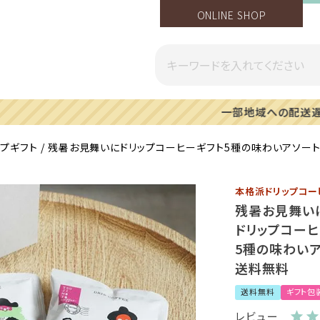
ONLINE SHOP
一部地域への配送遅延のご案内
ップギフト
残暑お見舞いにドリップコーヒーギフト5種の味わいアソート
本格派ドリップコ
残暑お見舞い
ドリップコーヒ
5種の味わいア
送料無料
送料無料
ギフト包
レビュー