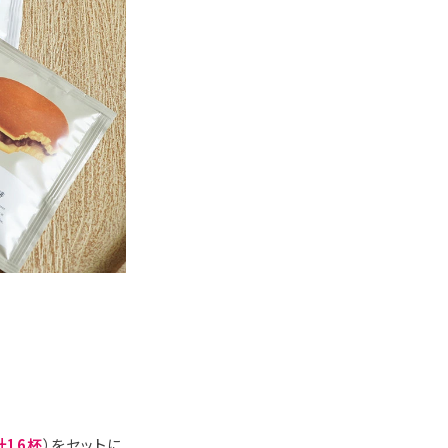
計16杯
）をセットに