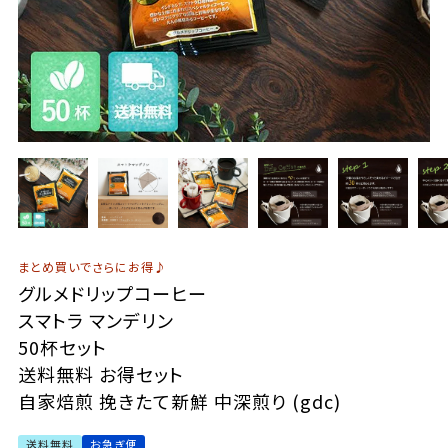
まとめ買いでさらにお得♪
グルメドリップコーヒー
スマトラ マンデリン
50杯セット
送料無料 お得セット
自家焙煎 挽きたて新鮮 中深煎り (gdc)
送料無料
お急ぎ便