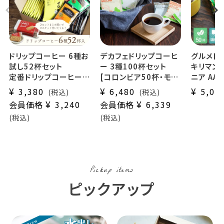
ドリップコーヒー 6種お
デカフェドリップコーヒ
グルメド
試し52杯セット
ー 3種100杯セット
キリマンジ
定番ドリップコーヒー5
[コロンビア50杯・モカ
ニア AA -
種50杯＋
25杯・バリ25杯]
50杯セッ
¥
¥
¥
3,380
6,480
5,07
税込
税込
毎月変わるスペシャル
ドリップコーヒー デカ
最高級グ
¥
¥
会員価格
3,240
会員価格
6,339
ドリップコーヒー2杯
フェ カフェインレス
用 (gdc)
税込
税込
(dc)
業務用 大容量パック ま
とめ買いにおすすめ
Pickup items
ピックアップ