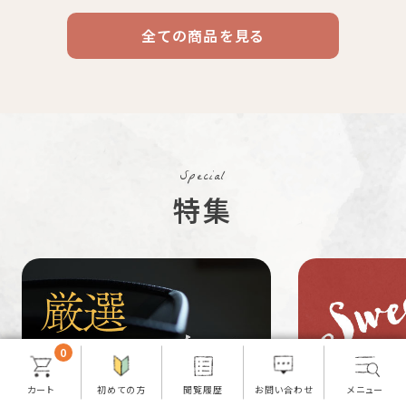
全ての商品を見る
ドリップ
ハワイ
リキッド
ケニア
エチオピア
コーヒー
コーヒー
コーヒー
豆・粉
コスタリカ
コロンビア
メキシコ
Special
コーヒー生
デカフェ
茶茶茶
特集
豆
ペルー
ブラジル
イエメン
すてきな道
生活雑貨
福袋
具
0
インドネシ
グァテマラ
ホンジュラ