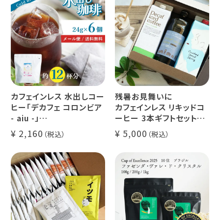
カフェインレス 水出しコー
残暑お見舞いに
ヒー「デカフェ コロンビア
カフェインレス リキッドコ
- aiu -」
ーヒー 3本ギフトセット
24g×6個（約12杯分）
クラッシュド デカフェ ゼリ
2,160
5,000
マウンテンウォータープロ
ー 1本
セス カフェインレスコーヒ
デカフェ オレベース【無
ー豆100%使用 メール便
糖】1本
でお届け
デカフェ アイスコーヒー 1
本