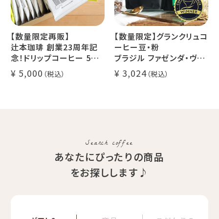
【数量限定再販】
【数量限定】グランクリュコ
辻本珈琲 創業23周年記
ーヒー豆・粉
念！ドリップコーヒー 5種
ブラジル ファゼンダ・ヴァ
50杯セット
レ・ド・クリスタル（100g /
5,000
3,024
アニバーサリーブレンド
200g / 1kg）
（コスタリカ ルワンダ メキ
品種：カトゥカイ・アス
シコ）
精製方法：ナチュラル
イツモブレンド ヨウソロー
焙煎度：浅煎り
ぱんじかん
COE Brazil Fazenda
期間限定 送料無料
Val
Search coffee
あなたにぴったりの商品
をお探しします♪