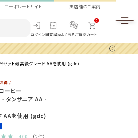
コーポレートサイト
実店舗のご案内
0
ログイン
閲覧履歴
よくあるご質問
カート
杯セット最高級グレード AAを使用 (gdc)
にお得♪
プコーヒー
- タンザニア AA -
AAを使用 (gdc)
4.00
（2件）