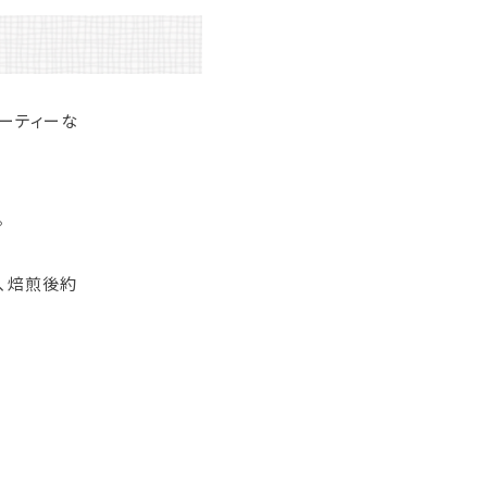
ルーティーな
。
、焙煎後約