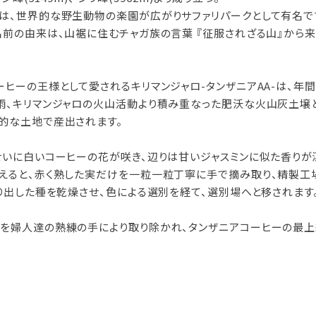
は、世界的な野生動物の楽園が広がりサファリパークとして有名で
名前の由来は、山裾に住むチャガ族の言葉 『征服されざる山』から来
ヒーの王様として愛されるキリマンジャロ-タンザニアAA-は、年間降
雨、キリマンジャロの火山活動より積み重なった肥沃な火山灰土壌
的な土地で産出されます。
せいに白いコーヒーの花が咲き、辺りは甘いジャスミンに似た香りが
えると、赤く熟した実だけを一粒一粒丁寧に手で摘み取り、精製工
搾り出した種を乾燥させ、色による選別を経て、選別場へと移されます
を婦人達の熟練の手により取り除かれ、タンザニアコーヒーの最上