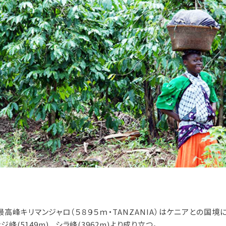
高峰キリマンジャロ（５８９５ｍ・TANZANIA）はケニアとの国境
ンジ峰(5149m)、 シラ峰(3962m)より成り立つ。