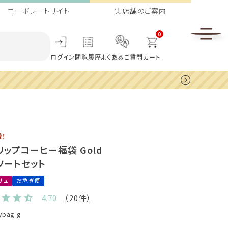
コーポレートサイト
実店舗のご案内
0
ログイン
閲覧履歴
よくあるご質問
カート
！
リップコーヒー福袋 Gold
アソートセット
リュ
お急ぎ便
4.70
（20件）
ybag-g