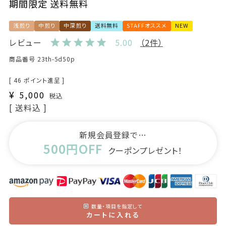
期間限定 送料無料
浅煎り
中煎り
中深煎り
送料無料
STAFFオススメ
NEW
レビュー
5.00
（2件）
商品番号
23th-5d50p
[
46
ポイント進呈 ]
¥
5,000
税込
送料込
新規会員登録で…
500円OFF
クーポンプレゼント！
数量・項目を指定して
カートに入れる