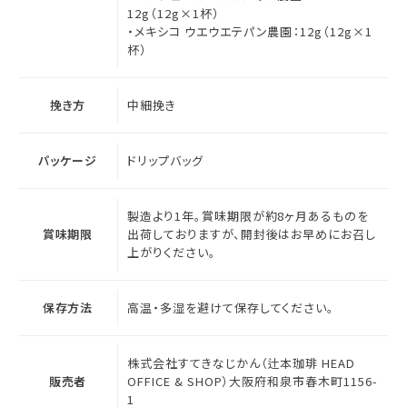
12g（12g×1杯）
・メキシコ ウエウエテパン農園：12g（12g×1
杯）
挽き方
中細挽き
パッケージ
ドリップバッグ
製造より1年。賞味期限が約8ヶ月あるものを
賞味期限
出荷しておりますが、開封後はお早めにお召し
上がりください。
保存方法
高温・多湿を避けて保存してください。
株式会社すてきなじかん（辻本珈琲 HEAD
販売者
OFFICE & SHOP）大阪府和泉市春木町1156-
1