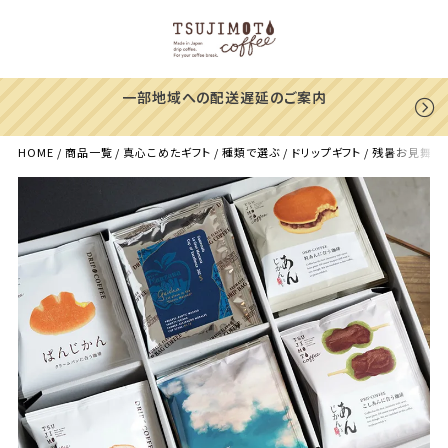
【39%OFF】ヨウソロー
ありがとうキャンペーン！
HOME
商品一覧
真心こめたギフト
種類で選ぶ
ドリップギフト
残暑お見舞いに