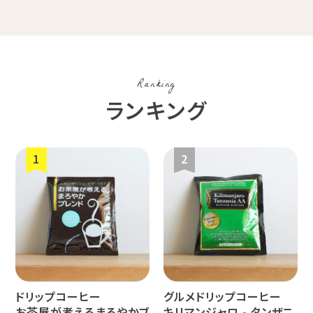
コスタリカ
コロンビア
メキシコ
Ranking
コーヒー生
デカフェ
茶茶茶
ランキング
豆
ペルー
ブラジル
イエメン
すてきな道
生活雑貨
福袋
具
インドネシ
グァテマラ
ホンジュラ
ア
ス
ドリップコーヒー
グルメドリップコーヒー
業務用
定期便
送料無料
お茶屋が考えるまろやかブ
キリマンジャロ - タンザニ