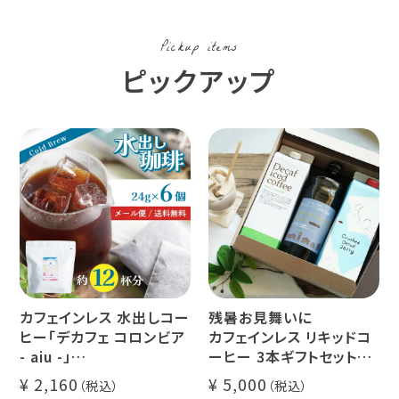
Pickup items
ピックアップ
カフェインレス 水出しコー
残暑お見舞いに
ヒー「デカフェ コロンビア
カフェインレス リキッドコ
- aiu -」
ーヒー 3本ギフトセット
24g×6個（約12杯分）
クラッシュド デカフェ ゼリ
2,160
5,000
マウンテンウォータープロ
ー 1本