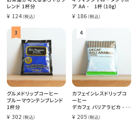
レンド 1杯分
ア AA - 1杯（10g）
124
186
ミャンマー
ルワンダ
グルメドリップコーヒー
カフェインレスドリップコ
ブルーマウンテンブレンド
ーヒー
1杯分
デカフェ バリアラビカ - ア
ロナ - 1杯分
302
205