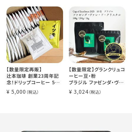
セス カフェインレスコーヒ
デカフェ オレベース【無
ー豆100%使用 メール便
糖】1本
でお届け
デカフェ アイスコーヒー 1
本
【数量限定再販】
【数量限定】グランクリュコ
辻本珈琲 創業23周年記
ーヒー豆・粉
念！ドリップコーヒー 5種
ブラジル ファゼンダ・ヴァ
50杯セット
レ・ド・クリスタル（100g /
5,000
3,024
アニバーサリーブレンド
200g / 1kg）
（コスタリカ ルワンダ メキ
品種：カトゥカイ・アス
シコ）
精製方法：ナチュラル
イツモブレンド ヨウソロー
焙煎度：浅煎り
ぱんじかん
COE Brazil Fazenda
期間限定 送料無料
Val