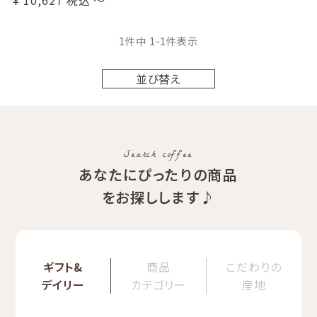
¥
10,627
税込
〜
1
件中
1
-
1
件表示
並び替え
Search coffee
あなたにぴったりの商品
をお探しします♪
ギフト&
商品
こだわりの
デイリー
カテゴリー
産地