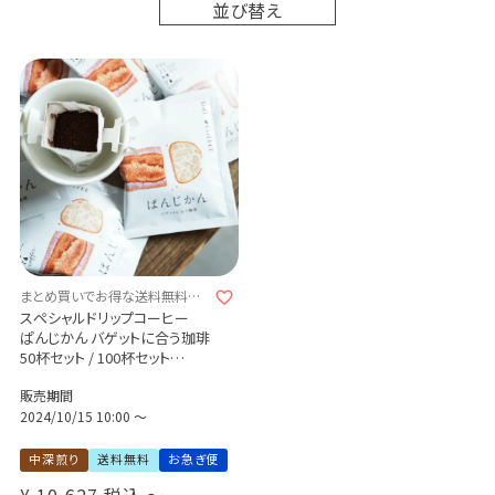
並び替え
まとめ買いでお得な送料無料セッ
ト
スペシャルドリップコーヒー
ぱんじかん バゲットに合う珈琲
50杯セット / 100杯セット
コスタリカ ラ・パストーラ農園
販売期間
送料無料
2024/10/15 10:00
〜
中深煎り
送料無料
お急ぎ便