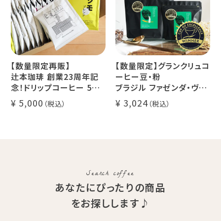
【数量限定再販】
【数量限定】グランクリュコ
辻本珈琲 創業23周年記
ーヒー豆・粉
念！ドリップコーヒー 5種
ブラジル ファゼンダ・ヴァ
50杯セット
レ・ド・クリスタル（100g /
5,000
3,024
アニバーサリーブレンド
200g / 1kg）
（コスタリカ ルワンダ メキ
品種：カトゥカイ・アス
シコ）
精製方法：ナチュラル
イツモブレンド ヨウソロー
焙煎度：浅煎り
ぱんじかん
COE Brazil Fazenda
期間限定 送料無料
Val
Search coffee
あなたにぴったりの商品
をお探しします♪