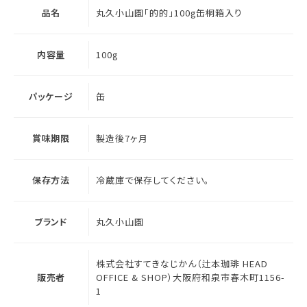
品名
丸久小山園「的的」100g缶桐箱入り
内容量
100g
パッケージ
缶
賞味期限
製造後7ヶ月
保存方法
冷蔵庫で保存してください。
ブランド
丸久小山園
株式会社すてきなじかん（辻本珈琲 HEAD
販売者
OFFICE & SHOP）大阪府和泉市春木町1156-
1