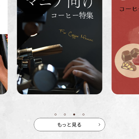
インドネシ
グァテマラ
ホンジュラ
ア
ス
業務用
定期便
送料無料
ミャンマー
ルワンダ
もっと見る