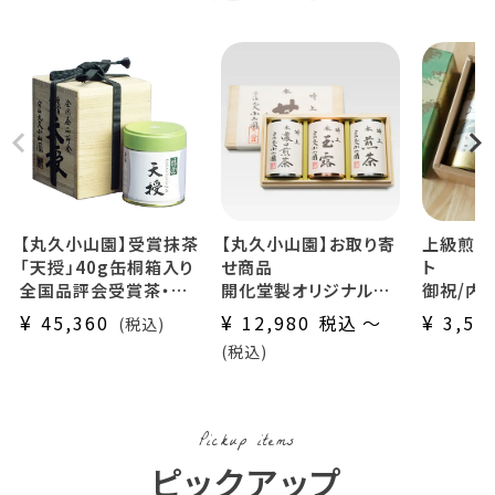
【丸久小山園】受賞抹茶
【丸久小山園】お取り寄
上級煎茶
「天授」40g缶桐箱入り
せ商品
ト
全国品評会受賞茶・極
開化堂製オリジナル手
御祝/内
上茶
づくり缶詰合せ
い/傘寿
¥
¥
¥
45,360
12,980
税込
〜
3,56
税込
お1人様1点限り（お取
（特選・特上・極上）宇
熨斗・包
税込
り寄せ商品）
治茶桐箱入り
宇治茶 お
玉露50g・煎茶80g・濃
口煎茶80g
開化堂製の手作り茶筒
Pickup items
入り
ピックアップ