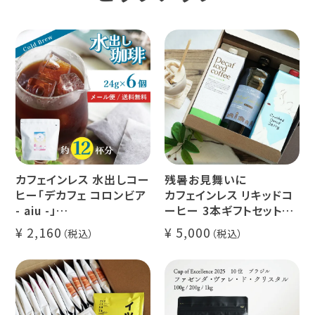
カフェインレス 水出しコー
残暑お見舞いに
ヒー「デカフェ コロンビア
カフェインレス リキッドコ
- aiu -」
ーヒー 3本ギフトセット
24g×6個（約12杯分）
クラッシュド デカフェ ゼリ
2,160
5,000
マウンテンウォータープロ
ー 1本
セス カフェインレスコーヒ
デカフェ オレベース【無
ー豆100%使用 メール便
糖】1本
でお届け
デカフェ アイスコーヒー 1
本