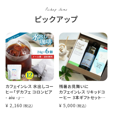
Pickup items
ピックアップ
カフェインレス 水出しコー
残暑お見舞いに
ヒー「デカフェ コロンビア
カフェインレス リキッドコ
- aiu -」
ーヒー 3本ギフトセット
24g×6個（約12杯分）
クラッシュド デカフェ ゼリ
2,160
5,000
マウンテンウォータープロ
ー 1本