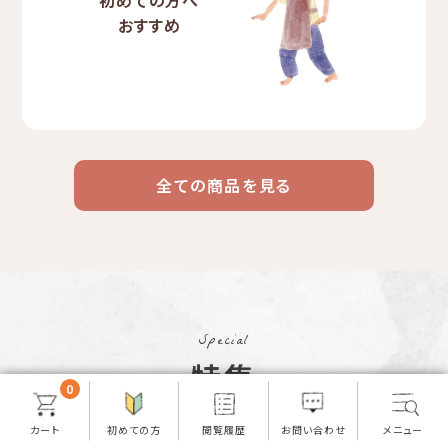
初めての方へ
おすすめ
全ての商品を見る
ドリップ
ハワイ
リキッド
ケニア
エチオピア
コーヒー
コーヒー
コーヒー
豆・粉
コスタリカ
コロンビア
メキシコ
Special
コーヒー生
デカフェ
茶茶茶
特集
豆
0