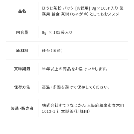
ほうじ茶粉 パック [お徳用] 8g×105P入り 業
品名
務用 給食 茶粥（ちゃがゆ）としてもおススメ
内容量
8g × 105袋入り
原材料
緑茶（国産）
賞味期限
半年以上の商品をお届けいたします。
保存方法
高温・多湿を避けて保存してください。
株式会社すてきなじかん 大阪府和泉市春木町
製造・販売者
1013-1 辻本製茶（辻峰園）