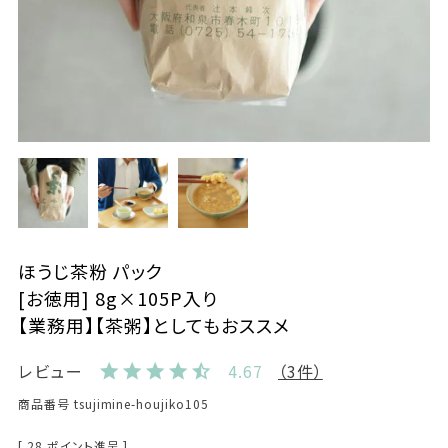
ほうじ茶粉 パック
[お徳用] 8g×105P入り
【業務用】【茶粥】としてもおススメ
レビュー
4.67
（3件）
商品番号
tsujimine-houjiko105
[
28
ポイント進呈 ]