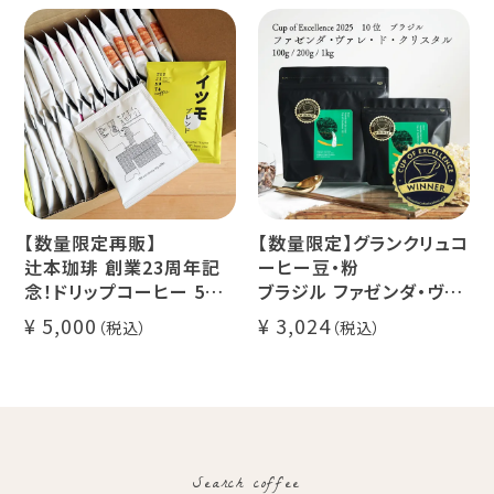
セス カフェインレスコーヒ
デカフェ オレベース【無
ー豆100%使用 メール便
糖】1本
でお届け
デカフェ アイスコーヒー 1
本
【数量限定再販】
【数量限定】グランクリュコ
辻本珈琲 創業23周年記
ーヒー豆・粉
念！ドリップコーヒー 5種
ブラジル ファゼンダ・ヴァ
50杯セット
レ・ド・クリスタル（100g /
5,000
3,024
アニバーサリーブレンド
200g / 1kg）
（コスタリカ ルワンダ メキ
品種：カトゥカイ・アス
シコ）
精製方法：ナチュラル
イツモブレンド ヨウソロー
焙煎度：浅煎り
ぱんじかん
COE Brazil Fazenda
期間限定 送料無料
Val
Search coffee