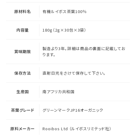
原材料名
有機ルイボス茶葉100％
内容量
180g（2g×30包×3袋）
製造より3年。詳細は商品の裏面に記載してお
賞味期限
ります。
保存方法
直射日光をさけて保存して下さい。
生産国
南アフリカ共和国
茶葉グレード
グリーンマークJP16オーガニック
原料メーカー
Rooibos Ltd （ルイボスリミテッド社）