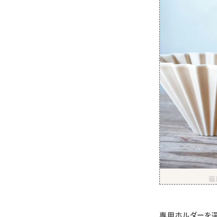
磁
専用ホルダー