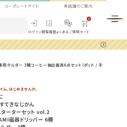
コーポレートサイト
実店舗のご案内
0
ログイン
閲覧履歴
よくあるご質問
カート
！専用ホルダー 3種コーヒー抽出器具6点セット（ポット / 手
イム、はじめませんか。
に
k】すてきなじかん
ターターセット vol.2
AMI磁器ドリッパー 6種