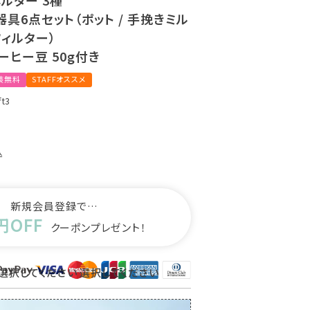
ルダー 3種
具6点セット（ポット / 手挽きミル
 フィルター）
コーヒー豆 50g付き
装無料
STAFFオススメ
ft3
込
新規会員登録で…
円OFF
クーポンプレゼント！
選択してください