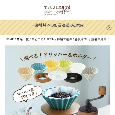
延のご案内
【39%OFF】ヨウソロー
ありがとうキャンペーン！
HOME
商品一覧
真心こめたギフト
種類で選ぶ
器具ギフト
残暑お見舞いに【ミ