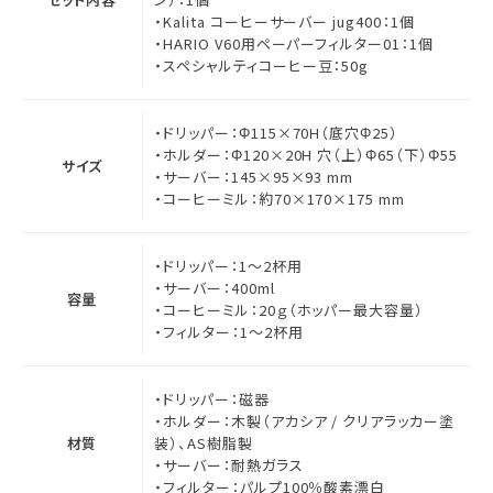
・Kalita コーヒーサーバー jug400：1個
・HARIO V60用ペーパーフィルター01：1個
・スペシャルティコーヒー豆：50g
・ドリッパー：Φ115×70H（底穴Φ25）
・ホルダー：Φ120×20H 穴（上）Φ65（下）Φ55
サイズ
・サーバー：145×95×93 mm
・コーヒーミル：約70×170×175 mm
・ドリッパー：1～2杯用
・サーバー：400ml
容量
・コーヒーミル：20ｇ（ホッパー最大容量）
・フィルター：1～2杯用
・ドリッパー：磁器
・ホルダー：木製（アカシア / クリアラッカー塗
材質
装）、AS樹脂製
・サーバー：耐熱ガラス
・フィルター：パルプ100％酸素漂白