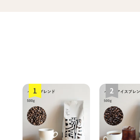
ペルー
すてきな道具
生
ミャンマー