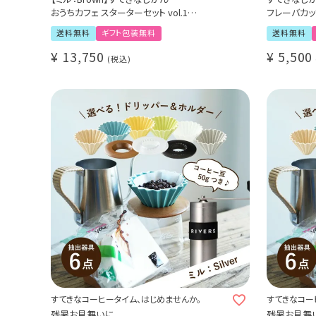
おうちカフェ スターターセット vol.1
フレーバカッ
選べる！ORIGAMI磁器ドリッパー 6種
Tasting G
送料無料
ギフト包装無料
送料無料
選べる！専用ホルダー 3種
おまけのス
コーヒー抽出器具5点セット（手挽きミル / サ
アロマフレ
¥
13,750
¥
5,500
税込
ーバー / フィルター）
バレルフレ
1～2杯用 / コーヒー豆 50g付き
ピノフレーバ
すてきなコーヒータイム、はじめませんか。
すてきなコー
残暑お見舞いに
残暑お見舞