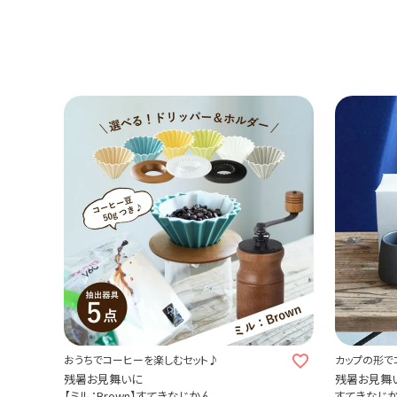
おうちでコーヒーを楽しむセット♪
カップの形で
残暑お見舞いに
残暑お見舞
【ミル：Brown】すてきなじかん
すてきなじかん