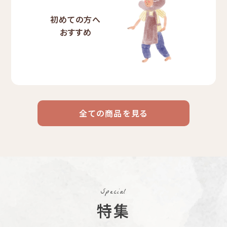
初めての方へ
おすすめ
全ての商品を見る
ドリップ
ハワイ
リキッド
ケニア
エチオピア
コーヒー
コーヒー
コーヒー
豆・粉
コスタリカ
コロンビア
メキシコ
Special
コーヒー生
デカフェ
茶茶茶
特集
豆