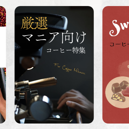
ペルー
ブラジル
イエメン
すてきな道
生活雑貨
福袋
具
インドネシ
グァテマラ
ホンジュラ
ア
ス
業務用
定期便
送料無料
ミャンマー
ルワンダ