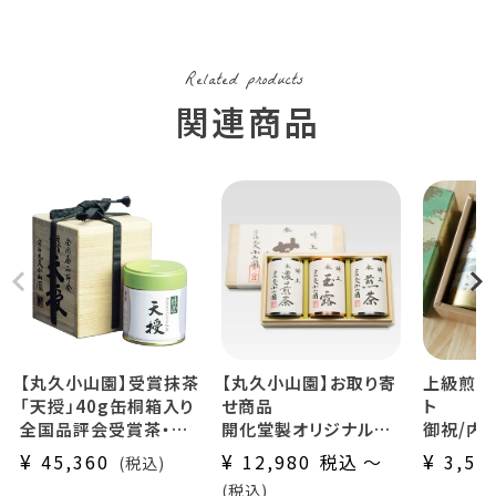
【丸久小山園】受賞抹茶
【丸久小山園】お取り寄
上級煎茶
「天授」40g缶桐箱入り
せ商品
ト
全国品評会受賞茶・極
開化堂製オリジナル手
御祝/内
上茶
づくり缶詰合せ
い/傘寿
¥
¥
¥
45,360
12,980
税込
〜
3,56
税込
お1人様1点限り（お取
（特選・特上・極上）宇
熨斗・包
税込