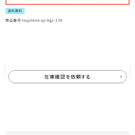
送料無料
商品番号
tsujimine-uji-kgc-130
[
245
ポイント進呈 ]
¥
26,950
税込
送料込
新規会員登録で…
500円OFF
クーポンプレゼント！
在庫確認を依頼する
数量・項目を指定して
カートに入れる