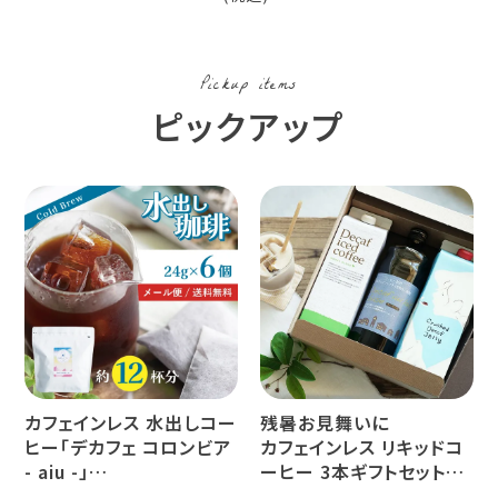
り寄せ商品）
治茶桐箱入り
宇治茶 お
玉露50g・煎茶80g・濃
口煎茶80g
開化堂製の手作り茶筒
Pickup items
入り
ピックアップ
カフェインレス 水出しコー
残暑お見舞いに
ヒー「デカフェ コロンビア
カフェインレス リキッドコ
- aiu -」
ーヒー 3本ギフトセット
24g×6個（約12杯分）
クラッシュド デカフェ ゼリ