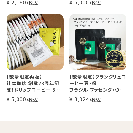
2,160
5,000
マウンテンウォータープロ
ー 1本
セス カフェインレスコーヒ
デカフェ オレベース【無
ー豆100%使用 メール便
糖】1本
でお届け
デカフェ アイスコーヒー 1
本
【数量限定再販】
【数量限定】グランクリュコ
辻本珈琲 創業23周年記
ーヒー豆・粉
念！ドリップコーヒー 5種
ブラジル ファゼンダ・ヴァ
50杯セット
レ・ド・クリスタル（100g /
5,000
3,024
アニバーサリーブレンド
200g / 1kg）
（コスタリカ ルワンダ メキ
品種：カトゥカイ・アス
シコ）
精製方法：ナチュラル
イツモブレンド ヨウソロー
焙煎度：浅煎り
ぱんじかん
COE Brazil Fazenda