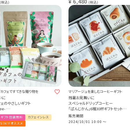
¥
6,480
ップコーヒー 3種 （コロンビア・モ
税込
税込
ビカ）30杯
)
カフェですてきな贈り物を
マリアージュを楽しむコーヒーギフト
いに
残暑お見舞いに
フェのやさしいギフト
スペシャルドリップコーヒー
Coffee-
「ぱんじかん」6種30杯ギフトセット
ップコーヒー3種20杯
（カフェインレスコーヒー 2種10杯＋
販売期間
ギフト包装無料
カフェインレス
ロンティー 1袋
ルティコーヒー 4種20杯）
2024/10/01 10:00
〜
STAFFオススメ
ンルイボスティー1袋
パンに合う珈琲 プレゼント 贈り物 ア