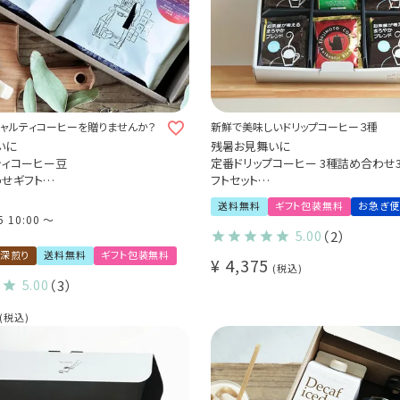
ャルティコーヒーを贈りませんか？
新鮮で美味しいドリップコーヒー３種
いに
残暑お見舞いに
ティコーヒー豆
定番ドリップコーヒー 3種詰め合わせ
わせギフト
フトセット
ーハダストレスバハス（浅煎り）
お茶屋が考えるまろやかブレンド20袋
送料無料
ギフト包装無料
お急ぎ便
ほろにがブレンド5袋
5 10:00
〜
カーニャドゥルセ（中深煎り）200g
キリマンジャロ5袋
5.00
（2）
深煎り
送料無料
ギフト包装無料
¥
4,375
税込
5.00
（3）
税込