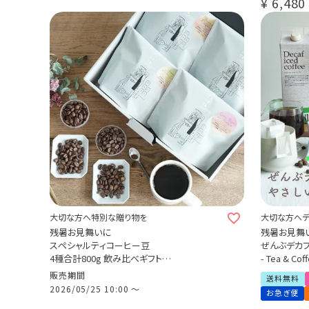
¥
6,480
デカフェドリ
カ・バリアラ
送料無料 (dc
大切な方へ特別な贈り物を
大切な方へデ
残暑お見舞いに
残暑お見舞
スペシャルティコーヒー豆
ぜんぶデカ
4種合計800g 飲み比べギフト
- Tea & 
自家焙煎 煎りたて新鮮 贈り物に
デカフェドリ
販売期間
送料無料
デカフェセイ
2026/05/25 10:00
〜
お急ぎ便
有機グリー