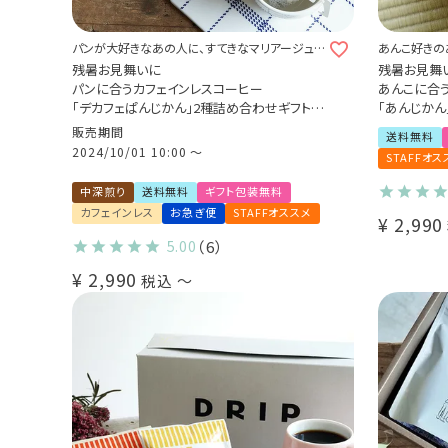
パンが大好きなあの人に、すてきなマリアージュ
あんこ好きの
を届けませんか？
残暑お見舞いに
残暑お見舞
パンに合うカフェインレスコーヒー
あんこに合
「デカフェぱんじかん」2種詰め合わせギフト（2
「あんじかん
種10杯 / 2種20杯）
（2種10袋 /
販売期間
送料無料
おかずパンに合う珈琲
粒あんに合
2024/10/01 10:00
〜
STAFFオス
おやつパンに合う珈琲
こしあんに
ドリップバッグ プレゼント 贈り物
中深煎り
送料無料
ギフト包装無料
カフェインレス
お急ぎ便
STAFFオススメ
¥
2,990
5.00
（6）
¥
2,990
税込
〜