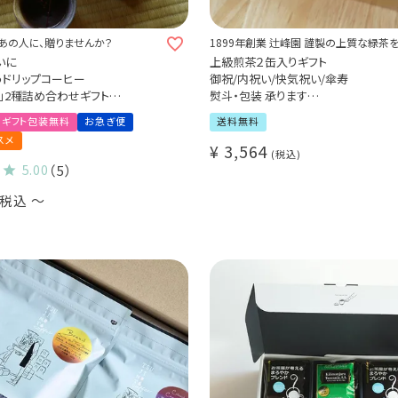
あの人に、贈りませんか？
1899年創業 辻峰園 謹製の上質な緑茶
に
いに
上級煎茶２缶入りギフト
うドリップコーヒー
御祝/内祝い/快気祝い/傘寿
」2種詰め合わせギフト
熨斗・包装 承ります
 2種20袋）
宇治茶 お茶 緑茶
ギフト包装無料
お急ぎ便
送料無料
う珈琲
スメ
合う珈琲
¥
3,564
税込
5.00
（5）
税込
〜