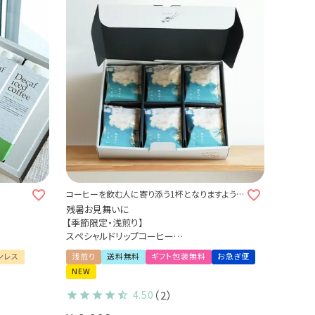
コーヒーを飲む人に寄り添う1杯となりますよう
に
残暑お見舞いに
【季節限定・浅煎り】
スペシャルドリップコーヒー
第41弾 雨あがりのじかん 36杯ギフトセット -
ンレス
浅煎り
送料無料
ギフト包装無料
お急ぎ便
驟雨 -
NEW
コスタリカ ケブラダ・グランデ農園
4.50
（2）