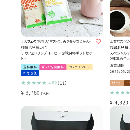
デカフェのやさしいギフトで、香り豊かなじかんを
上質なスペシ
贈ろう。
残暑お見舞いに
残暑お見舞
デカフェドリップコーヒー 2種24杯ギフトセッ
スペシャル
ト
2種詰め合
カフェインレス 送料無料
ブラジル セ
販売期間
送料無料
ギフト包装無料
カフェインレス
出産祝い 御祝 い プチギフト (dc)
200g
2026/05/2
お急ぎ便
コロンビア 
4.82
（11）
浅煎り
中
¥
3,780
税込
¥
4,320