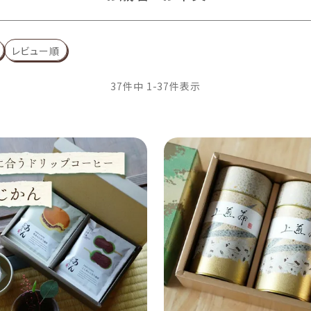
レビュー順
37
件中
1
-
37
件表示