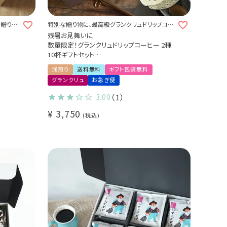
を贈り物
特別な贈り物に、最高級グランクリュドリップコー
ヒーギフト
残暑お見舞いに
数量限定！グランクリュドリップコーヒー 2種
10杯ギフトセット
Cup of Excellence 2024 ペルー 25位
浅煎り
送料無料
ギフト包装無料
ホンジュラス オスマンサス農園
グランクリュ
お急ぎ便
3.00
（1）
¥
3,750
税込