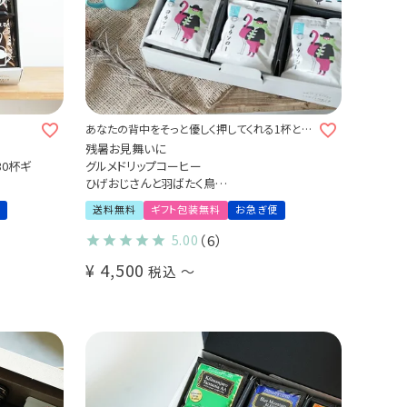
あなたの背中をそっと優しく押してくれる1杯とな
りますように
残暑お見舞いに
30杯ギ
グルメドリップコーヒー
ひげおじさんと羽ばたく鳥
2種詰め合わせギフト（2種18袋 / 2種27袋）
送料無料
ギフト包装無料
お急ぎ便
Qグレーダー厳選 スペシャルティコーヒー豆
使用
5.00
（6）
¥
4,500
税込
〜