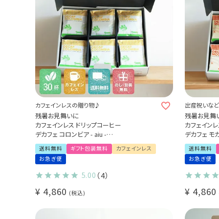
カフェインレスの贈り物♪
出産祝いなど
残暑お見舞いに
残暑お見舞
カフェインレス ドリップコーヒー
カフェインレ
デカフェ コロンビア - aiu -
デカフェ モ
30杯ギフトセット
30杯ギフトセッ
送料無料
ギフト包装無料
カフェインレス
送料無料
プレゼント/ 出産祝い
お急ぎ便
お急ぎ便
5.00
（4）
¥
4,860
¥
4,860
税込