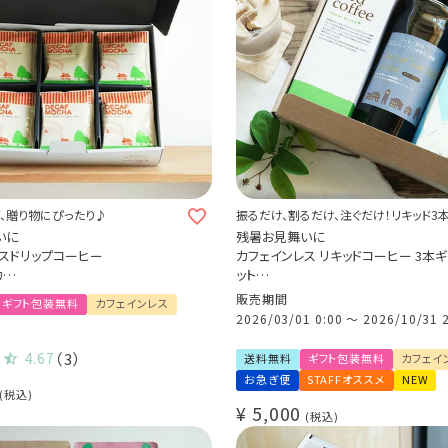
、贈り物にぴったり♪
振るだけ、割るだけ、注ぐだけ！リキッド3
セット
いに
残暑お見舞いに
スドリップコーヒー
カフェインレス リキッドコーヒー 3本
カ
ット
ト (dc)
クラッシュド デカフェ ゼリー 1本
販売期間
ギフト包装無料
カフェインレス
デカフェ オレベース【無糖】1本
2026/03/01 0:00
〜
2026/10/31 
デカフェ アイスコーヒー 1本
4.67
（3）
送料無料
ギフト包装無料
カフェイ
お急ぎ便
STAFFオススメ
NEW
税込
¥
5,000
税込