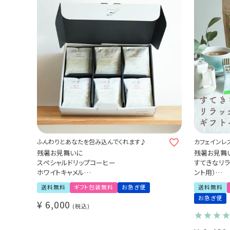
ふんわりとあなたを包み込んでくれます♪
カフェインレ
ット おしゃれ
残暑お見舞いに
残暑お見舞
スペシャルドリップコーヒー
すてきなリラ
ホワイトキャメル
ント用）
30杯ギフトセット
- Tea & Drip
送料無料
ギフト包装無料
お急ぎ便
送料無料
デカフェセイロ
お急ぎ便
ク
¥
6,000
税込
有機グリーンル
パック