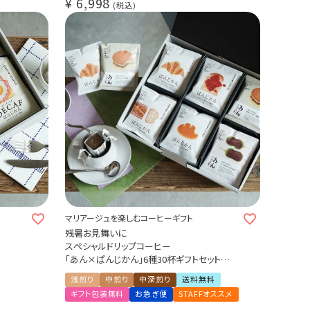
¥
6,998
税込
マリアージュを楽しむコーヒーギフト
残暑お見舞いに
スペシャルドリップコーヒー
「あん×ぱんじかん」6種30杯ギフトセット
スペシャ
（あんこに合う珈琲 2種10杯＋パンに合う珈
浅煎り
中煎り
中深煎り
送料無料
琲 4種20杯）
ギフト包装無料
お急ぎ便
STAFFオススメ
ソートセ
プレゼント 贈り物 アソートセット