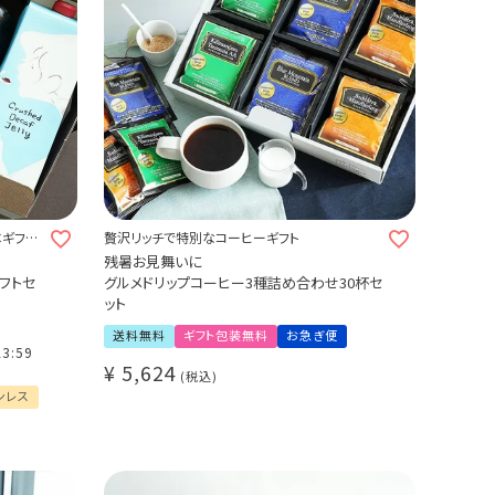
本ギフト
贅沢リッチで特別なコーヒーギフト
残暑お見舞いに
ギフトセ
グルメドリップコーヒー3種詰め合わせ30杯セ
ット
送料無料
ギフト包装無料
お急ぎ便
23:59
¥
5,624
税込
ンレス