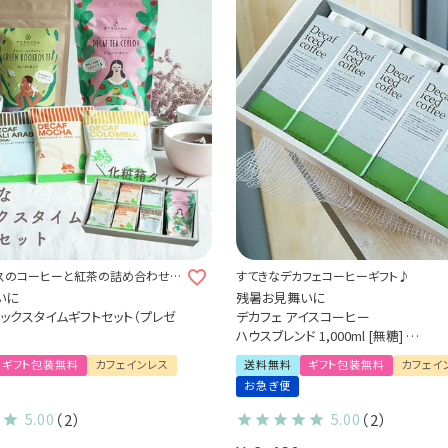
スのコーヒーと紅茶の詰め合わせセ
すてきなデカフェコーヒーギフト♪
いに
残暑お見舞いに
ックスタイムギフトセット（プレゼ
デカフェ アイスコーヒー
ハウスブレンド 1,000ml [無糖]
 Coffee -
5本ギフトセット [送料無料]
ギフト包装無料
カフェインレス
送料無料
ギフト包装無料
カフェイ
ンティー (2.5g×30袋) ×1パッ
すてきなデカフェギフトセット
お急ぎ便
カフェインレスコーヒー
イボスティー (2g×30袋) ×1
5.00
（2）
5.00
（2）