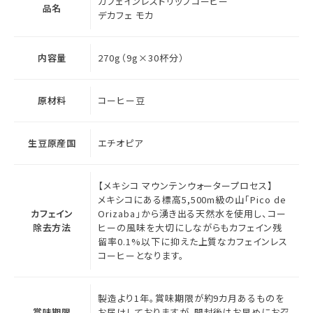
カフェインレスドリップコーヒー
品名
デカフェ モカ
内容量
270g（9g×30杯分）
原材料
コーヒー豆
生豆原産国
エチオピア
【メキシコ マウンテンウォータープロセス】
メキシコにある標高5,500m級の山「Pico de
カフェイン
Orizaba」から湧き出る天然水を使用し、コー
除去方法
ヒーの風味を大切にしながらもカフェイン残
留率0.1%以下に抑えた上質なカフェインレス
コーヒーとなります。
製造より1年。賞味期限が約9カ月あるものを
賞味期限
お届けしておりますが、開封後はお早めにお召