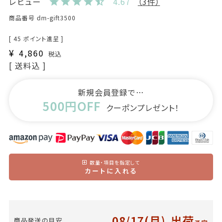
レビュー
4.67
（3件）
商品番号
dm-gift3500
[
45
ポイント進呈 ]
¥
4,860
税込
送料込
新規会員登録で…
500円OFF
クーポンプレゼント！
数量・項目を指定して
カートに入れる
08/17(月)
出荷
商品発送の目安