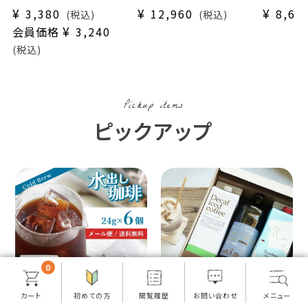
種50杯＋
ット
¥
¥
¥
3,380
12,960
8,64
税込
税込
毎月変わるスペシャル
¥
会員価格
3,240
ドリップコーヒー2杯
税込
(dc)
Pickup items
ピックアップ
0