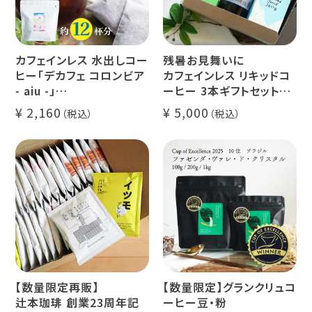
カフェインレス 水出しコー
残暑お見舞いに
ヒー「デカフェ コロンビア
カフェインレス リキッドコ
- aiu -」
ーヒー 3本ギフトセット
24g×6個（約12杯分）
クラッシュド デカフェ ゼリ
2,160
5,000
マウンテンウォータープロ
ー 1本
セス カフェインレスコーヒ
デカフェ オレベース【無
ー豆100%使用 メール便
糖】1本
でお届け
デカフェ アイスコーヒー 1
本
【数量限定再販】
【数量限定】グランクリュコ
辻本珈琲 創業23周年記
ーヒー豆・粉