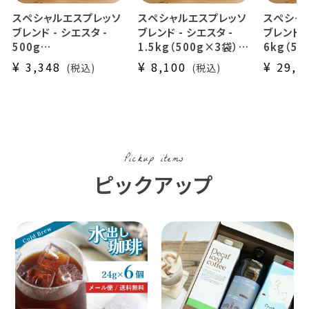
スペシャルエスプレッソ
スペシャルエスプレッソ
スペシャ
ブレンド - シエスタ -
ブレンド - シエスタ -
ブレンド -
500g
1.5kg（500g×3袋）
6kg（50
辻本珈琲オリジナル
辻本珈琲オリジナル
辻本珈琲
¥
¥
¥
3,348
8,100
29,1
税込
税込
スペシャルティブレンド
スペシャルティブレンド
スペシャ
スペシャルティーコーヒ
スペシャルティーコーヒ
スペシャ
ー使用
ー使用
ー使用
Espresso Blend -
Espresso Blend -
Espress
Sieste -
Sieste -
Sieste 
業務用 大容量 ラテ
業務用 大容量パック
業務用 
Pickup items
まとめ買いにおすすめ
ピックアップ