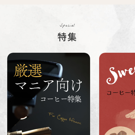
コスタリカ
コロンビア
メキシコ
Special
コーヒー生
デカフェ
茶茶茶
特集
豆
ペルー
ブラジル
イエメン
すてきな道
生活雑貨
福袋
具
インドネシ
グァテマラ
ホンジュラ
ア
ス
業務用
定期便
送料無料