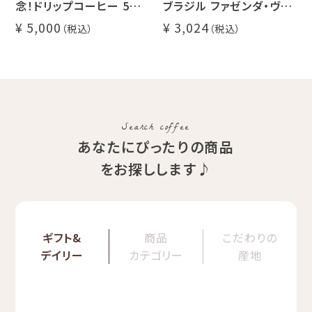
念！ドリップコーヒー 5種
ブラジル ファゼンダ・ヴァ
50杯セット
レ・ド・クリスタル（100g /
5,000
3,024
アニバーサリーブレンド
200g / 1kg）
（コスタリカ ルワンダ メキ
品種：カトゥカイ・アス
シコ）
精製方法：ナチュラル
イツモブレンド ヨウソロー
焙煎度：浅煎り
ぱんじかん
COE Brazil Fazenda
期間限定 送料無料
Val
Search coffee
あなたにぴったりの商品
をお探しします♪
ギフト&
商品
こだわりの
デイリー
カテゴリー
産地