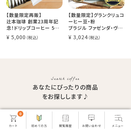
【数量限定再販】
【数量限定】グランクリュコ
辻本珈琲 創業23周年記
ーヒー豆・粉
念！ドリップコーヒー 5種
ブラジル ファゼンダ・ヴァ
50杯セット
レ・ド・クリスタル（100g /
5,000
3,024
アニバーサリーブレンド
200g / 1kg）
（コスタリカ ルワンダ メキ
品種：カトゥカイ・アス
シコ）
精製方法：ナチュラル
イツモブレンド ヨウソロー
焙煎度：浅煎り
ぱんじかん
COE Brazil Fazenda
期間限定 送料無料
Val
Search coffee
あなたにぴったりの商品
をお探しします♪
0
ギフト&
商品
こだわりの