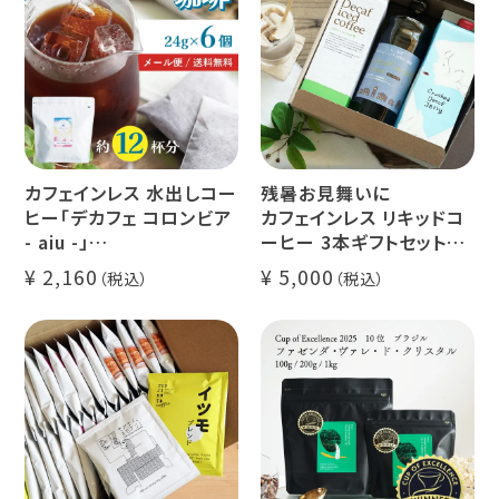
カフェインレス 水出しコー
残暑お見舞いに
ヒー「デカフェ コロンビア
カフェインレス リキッドコ
- aiu -」
ーヒー 3本ギフトセット
24g×6個（約12杯分）
クラッシュド デカフェ ゼリ
2,160
5,000
マウンテンウォータープロ
ー 1本
セス カフェインレスコーヒ
デカフェ オレベース【無
ー豆100%使用 メール便
糖】1本
でお届け
デカフェ アイスコーヒー 1
本