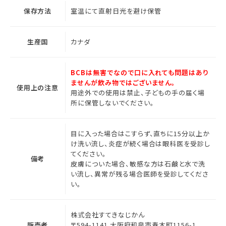
保存方法
室温にて直射日光を避け保管
生産国
カナダ
BCBは無害でなので口に入れても問題はあり
ませんが飲み物ではございません。
使用上の注意
用途外での使用は禁止、子どもの手の届く場
所に保管しないでください。
目に入った場合はこすらず、直ちに15分以上か
け洗い流し、炎症が続く場合は眼科医を受診し
てください。
備考
皮膚についた場合、敏感な方は石鹸と水で洗
い流し、異常が残る場合医師を受診してくださ
い。
株式会社すてきなじかん
販売者
〒594-1141 大阪府和泉市春木町1156-1