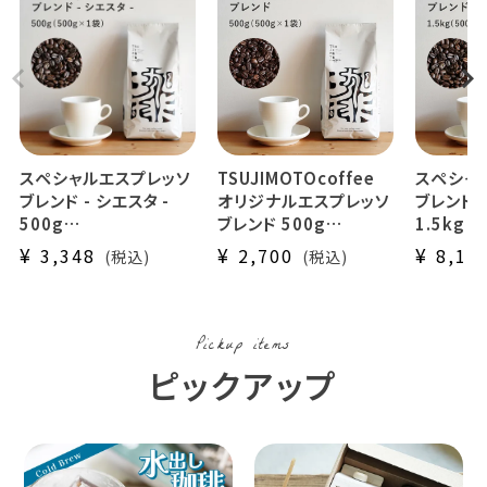
スペシャルエスプレッソ
TSUJIMOTOcoffee
スペシャ
ブレンド - シエスタ -
オリジナルエスプレッソ
ブレンド -
500g
ブレンド 500g
1.5kg（
辻本珈琲オリジナル
espresso アイスコー
辻本珈琲
¥
¥
¥
3,348
2,700
8,10
税込
税込
スペシャルティブレンド
ヒー
スペシャ
スペシャルティーコーヒ
スペシャ
ー使用
業務用 まとめ買いにお
ー使用
Espresso Blend -
すすめ
Espress
Pickup items
Sieste -
Sieste 
ピックアップ
業務用 大容量 ラテ
業務用 
まとめ買