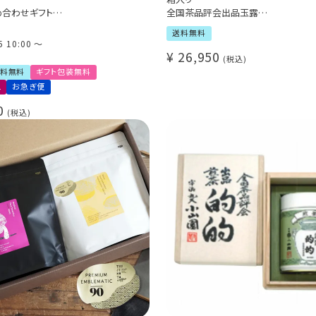
め合わせギフト
全国茶品評会出品玉露
cellence 2025 グァテマラ 1位
お1人様1点限り（お取り寄せ商品）
送料無料
ellence 2024 メキシコ 1位
5 10:00
〜
El Cedro
¥
26,950
税込
inca Osmanthus
料無料
ギフト包装無料
ュ
お急ぎ便
0
税込