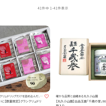
41
件中
1
-
41
件表示
クリュドリップだけを詰め込んだ、至
確かな品質と由緒ある丸久小山園
ット
に【数量限定】グランクリュドリ
【丸久小山園】出品玉露「千歳の誉」90
ー
箱入り