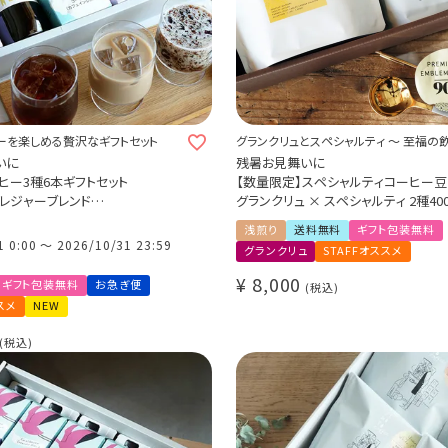
ーを楽しめる贅沢なギフトセット
グランクリュとスペシャルティ ～ 至福の
～
いに
残暑お見舞いに
ヒー3種6本ギフトセット
【数量限定】スペシャルティコーヒー豆
レジャーブレンド
グランクリュ × スペシャルティ 2種40
ベース
比べギフトセット
浅煎り
送料無料
ギフト包装無料
 デカフェゼリー
メキシコ ウエウエテパン農園（浅煎り）2
1 0:00
〜
2026/10/31 23:59
グランクリュ
STAFFオススメ
ヒー＋カフェオレ＋コーヒーゼリ
エチオピア シダモ ベンサ アルベゴナ 
送料無料 (l)
煎り）200g
¥
8,000
ギフト包装無料
お急ぎ便
税込
スメ
NEW
税込