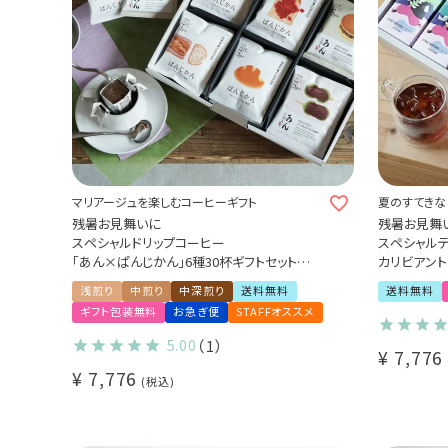
マリアージュを楽しむコーヒーギフト
夏のすてきな
残暑お見舞いに
残暑お見舞
スペシャルドリップコーヒー
スペシャル
「あん×ぱんじかん」6種30杯ギフトセット
カリビアントレ
（あんこに合う珈琲 2種10杯＋パンに合う珈
６本ギフトセ
浅煎り
中煎り
中深煎り
送料無料
送料無料
琲 4種20杯）
ギフト包装無料
お急ぎ便
STAFFオススメ
プレゼント 贈り物 アソートセット
5.00
（1）
¥
7,776
¥
7,776
税込