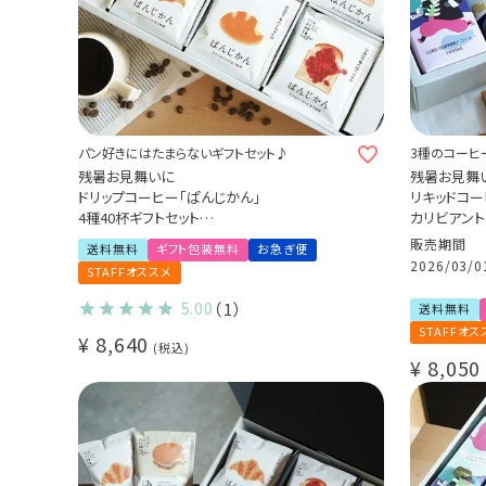
パン好きにはたまらないギフトセット♪
3種のコーヒ
残暑お見舞いに
残暑お見舞
ドリップコーヒー「ぱんじかん」
リキッドコー
4種40杯ギフトセット
カリビアント
“すてきなじかんプロジェクト” (sdc)
カフェオレ
販売期間
送料無料
ギフト包装無料
お急ぎ便
クラッシュド
2026/03/0
STAFFオススメ
アイスコー
ー詰め合わせ 
5.00
（1）
送料無料
STAFFオス
¥
8,640
税込
¥
8,050