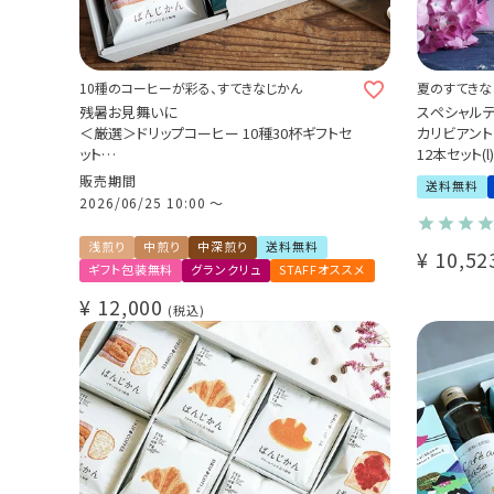
10種のコーヒーが彩る、すてきなじかん
夏のすてきな
残暑お見舞いに
スペシャル
＜厳選＞ドリップコーヒー 10種30杯ギフトセ
カリビアントレ
ット
12本セット(l)
スペシャルティコーヒー豆使用 COE受賞 グラ
販売期間
送料無料
ンクリュ スペシャルティ
2026/06/25 10:00
〜
数量限定 期間限定 送料無料
浅煎り
中煎り
中深煎り
送料無料
¥
10,52
ギフト包装無料
グランクリュ
STAFFオススメ
¥
12,000
税込