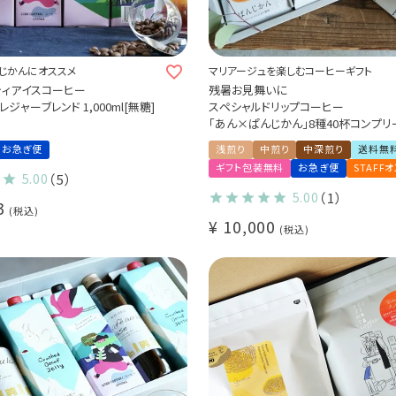
じかんにオススメ
マリアージュを楽しむコーヒーギフト
ティアイスコーヒー
残暑お見舞いに
ジャーブレンド 1,000ml[無糖]
スペシャルドリップコーヒー
「あん×ぱんじかん」8種40杯コンプリ
トセット
お急ぎ便
浅煎り
中煎り
中深煎り
送料無
（あんじかん 2種10杯＋デカフェぱんじ
ギフト包装無料
お急ぎ便
STAFF
種10杯＋ぱんじかん 4種20杯）
5.00
（5）
あんこに合う珈琲 パンに合う珈琲 プ
5.00
（1）
3
贈り物 アソートセット
税込
¥
10,000
税込