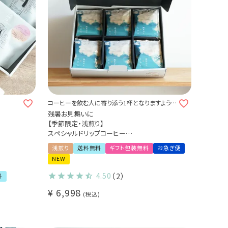
コーヒーを飲む人に寄り添う1杯となりますよう
に
残暑お見舞いに
【季節限定・浅煎り】
スペシャルドリップコーヒー
第41弾 雨あがりのじかん 36杯ギフトセット -
浅煎り
送料無料
ギフト包装無料
お急ぎ便
驟雨 -
NEW
コスタリカ ケブラダ・グランデ農園
4.50
（2）
料
¥
6,998
税込