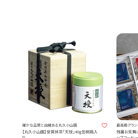
確かな品質と由緒ある丸久小山園
最高級グラン
高のギフトセ
【丸久小山園】受賞抹茶「天授」40g缶桐箱入
残暑お見舞い
り
ップコーヒ