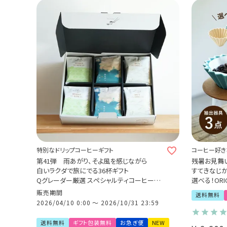
特別なドリップコーヒーギフト
コーヒー好き
を贈りません
第41弾 雨あがり、そよ風を感じながら
残暑お見舞
白いラクダで旅にでる36杯ギフト
すてきなじか
Qグレーダー厳選 スペシャルティコーヒー豆
選べる！ORI
使用
選べる！専用
販売期間
送料無料
挽きたて充填の新鮮ドリップコーヒーギフト
コーヒー抽出
2026/04/10 0:00
〜
2026/10/31 23:59
Kalita コ
コーヒー豆
送料無料
ギフト包装無料
お急ぎ便
NEW