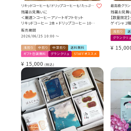
リキッドコーヒーも！ドリップコーヒーも！たっぷり
最高級グラン
詰め合わせました♪
のギフト
残暑お見舞いに
残暑お見舞
＜厳選＞コーヒーアソートギフトセット
【数量限定】
リキッドコーヒー 2本 + ドリップコーヒー 10種
ゲイシャ 2
30杯
ホンジュラス
販売期間
浅煎り
送
クラッシュドデカフェゼリー カリビアントレジ
メキシコ ウ
2026/06/25 10:00
〜
グランクリ
ャーブレンド
グランクリュ スペシャルティ
¥
15,00
浅煎り
中煎り
中深煎り
送料無料
数量限定 期間限定 送料無料
ギフト包装無料
グランクリュ
STAFFオススメ
¥
15,000
税込