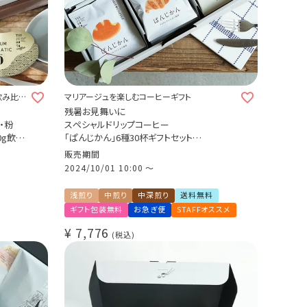
飲み比べ
マリアージュを楽しむコーヒーギフト
残暑お見舞いに
・粉
スペシャルドリップコーヒー
0g飲み
「ぱんじかん」6種30杯ギフトセット
（カフェインレスコーヒー 2種10杯＋スペシャ
販売期間
00g
ルティコーヒー 4種20杯）
2024/10/01 10:00
〜
CWS（浅
パンに合う珈琲 プレゼント 贈り物 アソートセ
ット
浅煎り
中煎り
中深煎り
送料無料
ギフト包装無料
お急ぎ便
STAFFオススメ
¥
7,776
税込