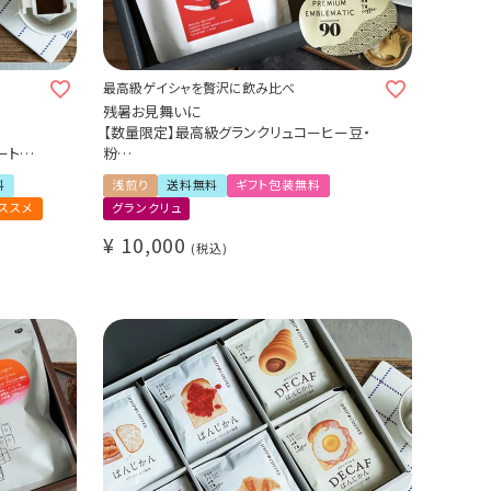
最高級ゲイシャを贅沢に飲み比べ
残暑お見舞いに
【数量限定】最高級グランクリュコーヒー豆・
ートギフ
粉
ゲイシャ 3種300g飲み比べギフトセット
料
浅煎り
送料無料
ギフト包装無料
かん 2
コスタリカ エル・セドロ農園 100g
オススメ
グランクリュ
ペルー ペーニャ・デ・レオン農園 100g
レゼント
メキシコ ウエウエテパン農園 100g
¥
10,000
税込
Grand Cru / Cup of Excellence受賞コーヒー
/ 送料無料