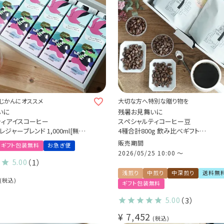
じかんにオススメ
大切な方へ特別な贈り物を
いに
残暑お見舞いに
ティアイスコーヒー
スペシャルティコーヒー豆
ジャーブレンド 1,000ml[無糖]
4種合計800g 飲み比べギフト
ット
自家焙煎 煎りたて新鮮 贈り物に
販売期間
ギフト包装無料
お急ぎ便
2026/05/25 10:00
〜
5.00
（1）
浅煎り
中煎り
中深煎り
送料無
税込
ギフト包装無料
5.00
（3）
¥
7,452
税込