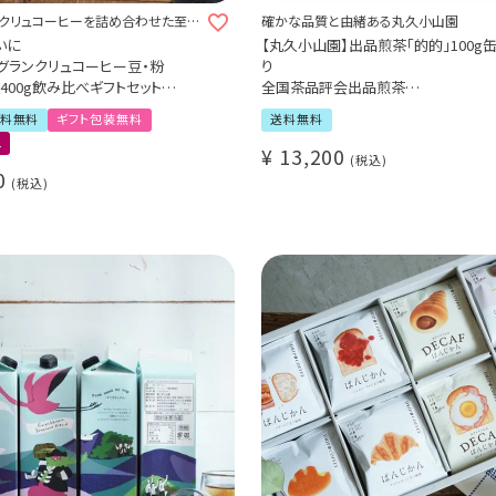
クリュコーヒーを詰め合わせた至高
確かな品質と由緒ある丸久小山園
いに
【丸久小山園】出品煎茶「的的」100g
グランクリュコーヒー豆・粉
り
種400g飲み比べギフトセット
全国茶品評会出品煎茶
 オスマンサス農園（浅煎り）200g
お1人様1点限り（お取り寄せ商品）
料無料
ギフト包装無料
送料無料
エウエテパン農園（浅煎り）200g
ュ
¥
13,200
税込
0
税込