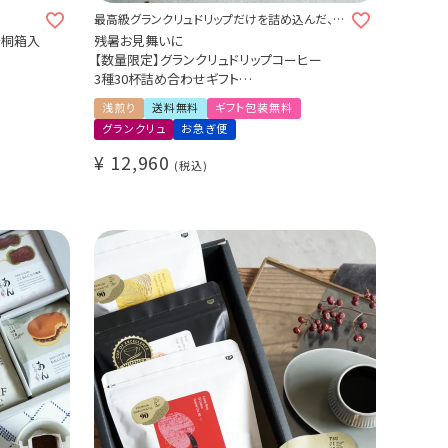
最高級グランクリュドリップだけを詰め込んだ、至
高のギフトセット
缶桐箱入
残暑お見舞いに
【数量限定】グランクリュドリップコーヒー
3種30杯詰め合わせギフト
Cup of Excellence 2024 ペルー 25位
浅煎り
送料無料
ギフト包装無料
Costa Rica El Cedro
グランクリュ
お急ぎ便
Honduras Finca Osmanthus
¥
12,960
税込