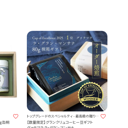
トップグレードのスペシャルティ - 最高級の贈り物
を -
g缶桐
【数量限定】グランクリュコーヒー豆ギフト
グァテマラ ラ・グラン マンサナ