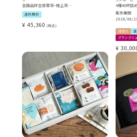
全国品評会受賞茶・極上茶
4種40杯詰
お1人様1点限り（お取り寄せ商品）
Cup of Ex
販売期間
送料無料
Cup of Exc
2026/06/2
Costa Rica 
¥
45,360
税込
Honduras F
浅煎り
送
グランクリ
¥
30,00