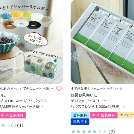
なあの方へ、すてきなコーヒー器具
すてきなデカフェコーヒーギフト♪
か。
いに
残暑お見舞いに
ん×ORIGAMIギフトボックス
デカフェ アイスコーヒー
GAMI磁器ドリッパー 6種
ハウスブレンド 1,000ml [無糖]
ホルダー 3種
5本ギフトセット [送料無料]
ギフト包装無料
送料無料
ギフト包装無料
カフェイ
器具3点セット（1～2杯用）
すてきなデカフェギフトセット
お急ぎ便
ーヒーサーバー jug400
カフェインレスコーヒー
5.00
（1）
（中挽き）のおまけつき
5.00
（2）