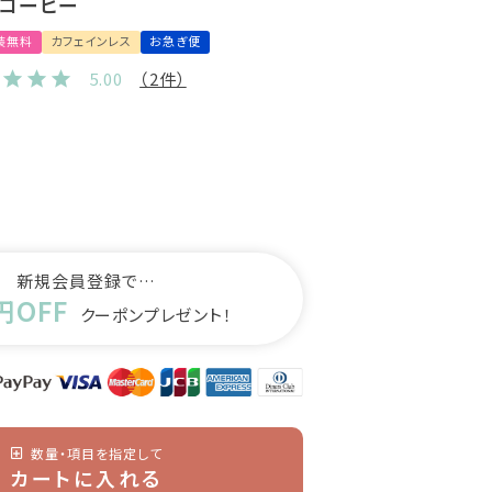
スコーヒー
装無料
カフェインレス
お急ぎ便
5.00
（2件）
新規会員登録で…
円OFF
クーポンプレゼント！
数量・項目を指定して
カートに入れる