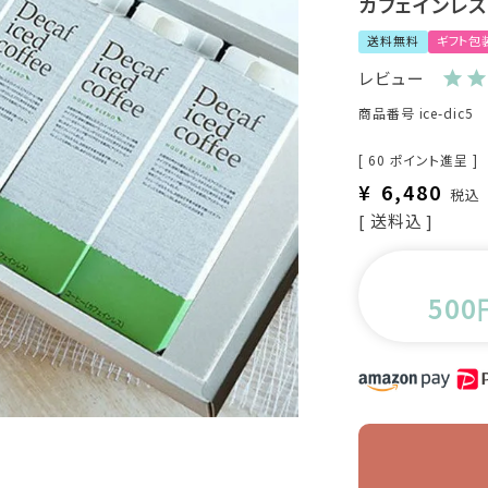
カフェインレ
送料無料
ギフト包
レビュー
商品番号
ice-dic5
[
60
ポイント進呈 ]
¥
6,480
税込
送料込
500