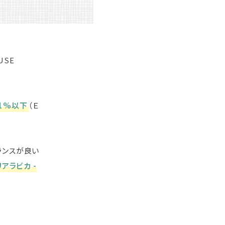
USE
.1%以下
（Ｅ
ランスが良い
リアラビカ -