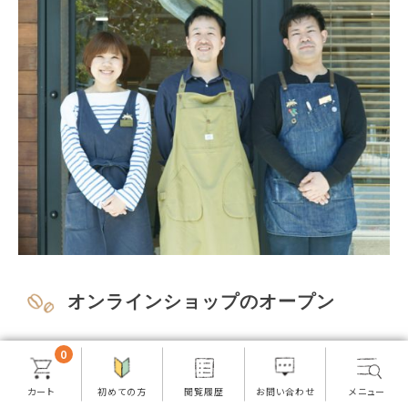
オンラインショップのオープン
2005年には、オリジナルブランドを工場直送で販売する
0
「TSUJIMOTO coffee 楽天市場店」をオープンいたしま
した。