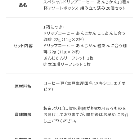
スペシャルドリップコーヒー「あんじかん」2種4
品名
杯アソートボックス 組み立て済み20個セット
1箱につき：
ドリップコーヒー あんじかん こしあんに合う
珈琲 22g（11g×2杯）
セット内容
ドリップコーヒー あんじかん 粒あんに合う珈
琲 22g（11g×2杯）
あんじかんリーフレット 1枚
辻本珈琲リーフレット 1枚
コーヒー豆（生豆生産国名：メキシコ、エチオ
原材料名
ピア）
製造より1年。賞味期限が約9カ月あるものを
賞味期限
お届けしておりますが、開封後はお早めにお召
し上がりください。