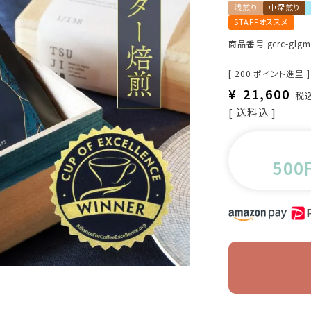
浅煎り
中深煎り
STAFFオススメ
商品番号
gcrc-glgm
[
200
ポイント進呈 ]
¥
21,600
税
送料込
500