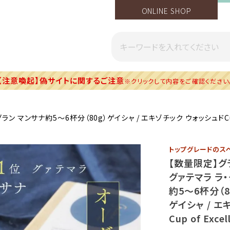
ONLINE SHOP
【注意喚起】偽サイトに関するご注意
※クリックして内容をご確認ください
ンサナ約5～6杯分（80g）ゲイシャ / エキゾチック ウォッシュドCup of 
トップグレードのスペ
【数量限定】グ
グァテマラ ラ
約5～6杯分（8
ゲイシャ / エ
Cup of Exce