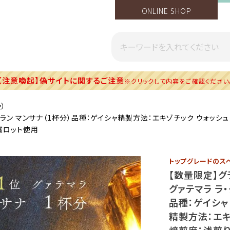
ONLINE SHOP
【注意喚起】偽サイトに関するご注意
※クリックして内容をご確認ください
会）
マンサナ（1杯分）品種：ゲイシャ精製方法：エキゾチック ウォッシュド焙煎度：浅煎
1位受賞ロット使用
トップグレードのスペ
【数量限定】グ
グァテマラ ラ・
品種：ゲイシャ
精製方法：エキ