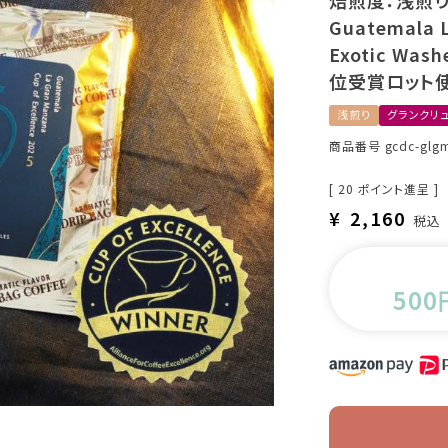
焙煎度：浅煎
Guatemala L
Exotic Washe
位受賞ロット
浅煎り
グランクリ
商品番号
gcdc-glg
[
20
ポイント進呈 ]
¥
2,160
税込
500