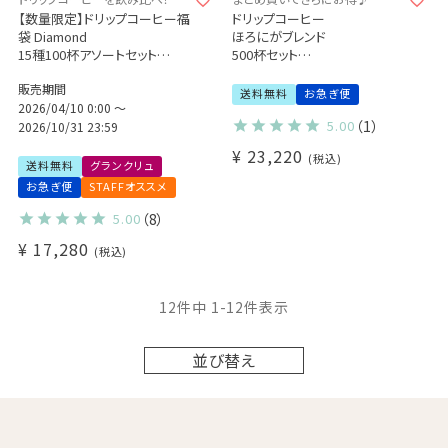
【数量限定】ドリップコーヒー福
ドリップコーヒー
袋 Diamond
ほろにがブレンド
15種100杯アソートセット
500杯セット
+有機グリーンルイボスティー1
業務用 大容量パック
販売期間
袋付き！
まとめ買いにおすすめ (dc)
送料無料
お急ぎ便
2026/04/10 0:00
〜
5.00
（1）
2026/10/31 23:59
¥
23,220
税込
送料無料
グランクリュ
お急ぎ便
STAFFオススメ
5.00
（8）
¥
17,280
税込
12
件中
1
-
12
件表示
並び替え