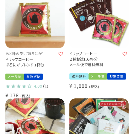
あと味の良い"ほろにが"
ドリップコーヒー
２種お試し６杯分
ドリップコーヒー
メール便で送料無料
ほろにがブレンド 1杯分
送料無料
メール便
お急ぎ便
メール便
お急ぎ便
¥
1,000
4.00
（1）
税込
¥
178
税込