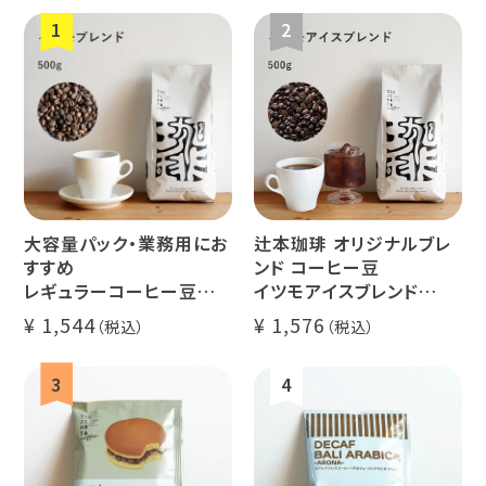
ペルー
ブラジル
イエメン
すてきな道
生活雑貨
福袋
具
インドネシ
グァテマラ
ホンジュラ
ア
ス
大容量パック・業務用にお
辻本珈琲 オリジナルブレ
業務用
定期便
送料無料
すすめ
ンド コーヒー豆
レギュラーコーヒー豆
イツモアイスブレンド
イツモブレンド 500g
500g
1,544
1,576
アイスコーヒーにオススメ
ミャンマー
ルワンダ
大容量 毎日のコーヒーに
業務用 水出
煎りたて 新鮮コーヒー豆
自家焙煎