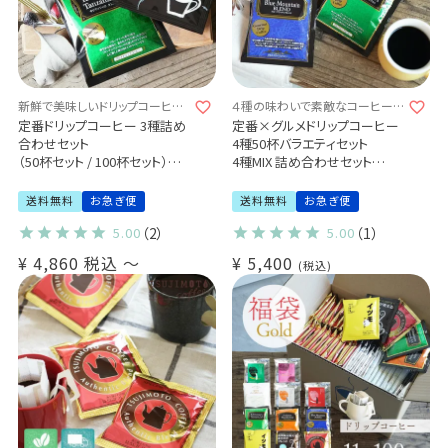
新鮮で美味しいドリップコーヒー
４種の味わいで素敵なコーヒータ
3種をぎゅぎゅっと詰め込みまし
イムを
定番ドリップコーヒー 3種詰め
定番×グルメドリップコーヒー
た
合わせセット
4種50杯バラエティセット
（50杯セット / 100杯セット）送
4種MIX 詰め合わせセット
料無料
送料無料 熨斗包装無料
お茶屋が考えるまろやかブレン
業務用 大容量 まとめ買いにお
送料無料
お急ぎ便
送料無料
お急ぎ便
ド
すすめ (gdc)
5.00
（2）
5.00
（1）
ほろにがブレンド
キリマンジャロ タンザニア AA
¥
4,860
税込
〜
¥
5,400
税込