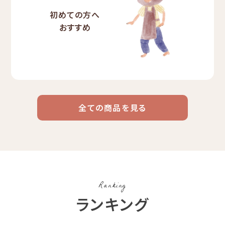
初めての方へ
おすすめ
全ての商品を見る
ドリップ
ハワイ
リキッド
ケニア
エチオピア
コーヒー
コーヒー
コーヒー
豆・粉
コスタリカ
コロンビア
メキシコ
Ranking
コーヒー生
デカフェ
茶茶茶
ランキング
豆