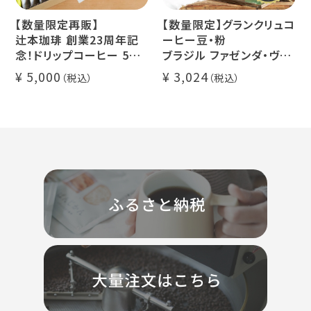
【数量限定再販】
【数量限定】グランクリュコ
辻本珈琲 創業23周年記
ーヒー豆・粉
念！ドリップコーヒー 5種
ブラジル ファゼンダ・ヴァ
50杯セット
レ・ド・クリスタル（100g /
5,000
3,024
アニバーサリーブレンド
200g / 1kg）
（コスタリカ ルワンダ メキ
品種：カトゥカイ・アス
シコ）
精製方法：ナチュラル
イツモブレンド ヨウソロー
焙煎度：浅煎り
ぱんじかん
COE Brazil Fazenda
期間限定 送料無料
Val