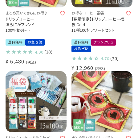
まとめ買いでさらにお得♪
お得なコーヒー福袋！
ドリップコーヒー
【数量限定】ドリップコーヒー福
ほろにがブレンド
袋 Gold
100杯セット
11種100杯アソートセット
業務用 大容量パック
まとめ買いにおすすめ (dc)
送料無料
お急ぎ便
送料無料
グランクリュ
お急ぎ便
4.90
（10）
4.70
（20）
¥
6,480
税込
¥
12,960
税込
ドリップコーヒーを飲み比べ！
まとめ買いでさらにお得♪