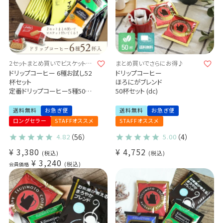
2セットまとめ買いでビスケットが
まとめ買いでさらにお得♪
付いてくる♪
ドリップコーヒー 6種お試し52
ドリップコーヒー
杯セット
ほろにがブレンド
定番ドリップコーヒー5種50杯
50杯セット (dc)
＋
毎月変わるスペシャルドリップ
送料無料
お急ぎ便
送料無料
お急ぎ便
コーヒー2杯 (dc)
ロングセラー
STAFFオススメ
STAFFオススメ
4.82
（56）
5.00
（4）
¥
3,380
¥
4,752
税込
税込
¥
3,240
税込
会員価格