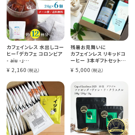
カフェインレス 水出しコー
残暑お見舞いに
ヒー「デカフェ コロンビア
カフェインレス リキッドコ
- aiu -」
ーヒー 3本ギフトセット
24g×6個（約12杯分）
クラッシュド デカフェ ゼリ
2,160
5,000
マウンテンウォータープロ
ー 1本
セス カフェインレスコーヒ
デカフェ オレベース【無
ー豆100%使用 メール便
糖】1本
でお届け
デカフェ アイスコーヒー 1
本