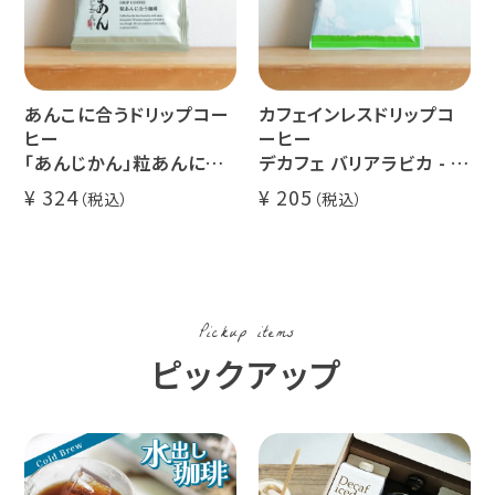
あんこに合うドリップコー
カフェインレスドリップコ
ヒー
ーヒー
「あんじかん」粒あんに合
デカフェ バリアラビカ - ア
う珈琲 1杯分
ロナ - 1杯分
324
205
Pickup items
ピックアップ