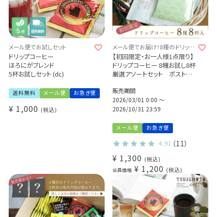
メール便でお試しセット
メール便でお届け！8種のドリップ
コーヒーをお試し♪
ドリップコーヒー
【初回限定・お一人様1点限り】
ほろにがブレンド
ドリップコーヒー 8種お試し8杯
5杯お試しセット (dc)
厳選アソートセット ポストに
お届け♪
販売期間
送料無料
メール便
お急ぎ便
2026/03/01 0:00
〜
¥
1,000
2026/10/31 23:59
税込
メール便
お急ぎ便
4.91
（11）
¥
1,300
税込
¥
1,200
税込
会員価格