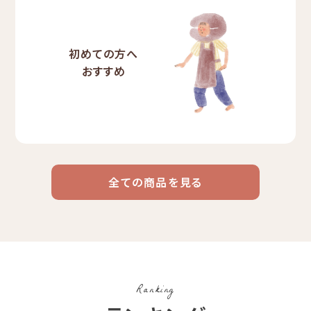
初めての方へ
おすすめ
全ての商品を見る
ドリップ
ハワイ
リキッド
ケニア
エチオピア
コーヒー
コーヒー
コーヒー
豆・粉
コスタリカ
コロンビア
メキシコ
Ranking
コーヒー生
デカフェ
茶茶茶
豆