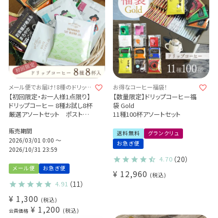
メール便でお届け！8種のドリップ
お得なコーヒー福袋！
コーヒーをお試し♪
【初回限定・お一人様1点限り】
【数量限定】ドリップコーヒー福
ドリップコーヒー 8種お試し8杯
袋 Gold
厳選アソートセット ポストに
11種100杯アソートセット
お届け♪
販売期間
送料無料
グランクリュ
2026/03/01 0:00
〜
お急ぎ便
2026/10/31 23:59
4.70
（20）
メール便
お急ぎ便
¥
12,960
税込
4.91
（11）
¥
1,300
税込
¥
1,200
税込
会員価格