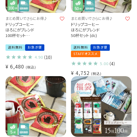
まとめ買いでさらにお得♪
まとめ買いでさらにお得♪
ドリップコーヒー
ドリップコーヒー
ほろにがブレンド
ほろにがブレンド
100杯セット
50杯セット (dc)
業務用 大容量パック
まとめ買いにおすすめ (dc)
送料無料
お急ぎ便
送料無料
お急ぎ便
STAFFオススメ
4.90
（10）
5.00
（4）
¥
6,480
税込
¥
4,752
税込