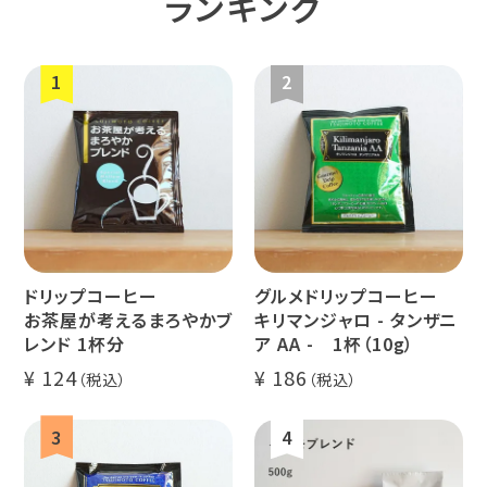
ランキング
ペルー
ブラジル
イエメン
すてきな道
生活雑貨
福袋
具
インドネシ
グァテマラ
ホンジュラ
ア
ス
ドリップコーヒー
グルメドリップコーヒー
業務用
定期便
送料無料
お茶屋が考えるまろやかブ
キリマンジャロ - タンザニ
レンド 1杯分
ア AA - 1杯（10g）
124
186
ミャンマー
ルワンダ