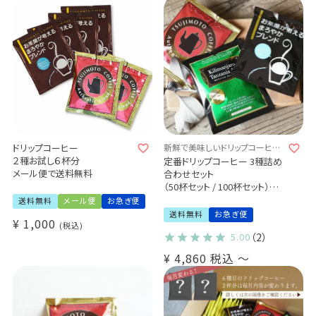
ドリップコーヒー
新鮮で美味しいドリップコーヒー
3種をぎゅぎゅっと詰め込みまし
２種お試し６杯分
定番ドリップコーヒー 3種詰め
た
メール便で送料無料
合わせセット
（50杯セット / 100杯セット）送
料無料
送料無料
メール便
お急ぎ便
お茶屋が考えるまろやかブレン
送料無料
お急ぎ便
¥
1,000
ド
税込
5.00
（2）
ほろにがブレンド
キリマンジャロ タンザニア AA
¥
4,860
税込
〜