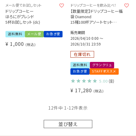
メール便でお試しセット
ドリップコーヒーを飲み比べ！
ドリップコーヒー
【数量限定】ドリップコーヒー福
ほろにがブレンド
袋 Diamond
5杯お試しセット (dc)
15種100杯アソートセット
+有機グリーンルイボスティー1
販売期間
袋付き！
送料無料
メール便
お急ぎ便
2026/04/10 0:00
〜
¥
1,000
2026/10/31 23:59
税込
在庫切れ
送料無料
グランクリュ
お急ぎ便
STAFFオススメ
5.00
（8）
¥
17,280
税込
12
件中
1
-
12
件表示
並び替え