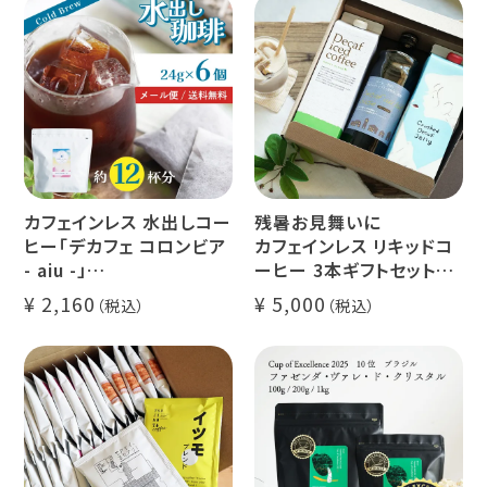
カフェインレス 水出しコー
残暑お見舞いに
ヒー「デカフェ コロンビア
カフェインレス リキッドコ
- aiu -」
ーヒー 3本ギフトセット
24g×6個（約12杯分）
クラッシュド デカフェ ゼリ
2,160
5,000
マウンテンウォータープロ
ー 1本
セス カフェインレスコーヒ
デカフェ オレベース【無
ー豆100%使用 メール便
糖】1本
でお届け
デカフェ アイスコーヒー 1
本