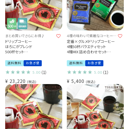
まとめ買いでさらにお得♪
４種の味わいで素敵なコーヒータ
イムを
ドリップコーヒー
定番×グルメドリップコーヒー
ほろにがブレンド
4種50杯バラエティセット
500杯セット
4種MIX 詰め合わせセット
業務用 大容量パック
送料無料 熨斗包装無料
まとめ買いにおすすめ (dc)
業務用 大容量 まとめ買いにお
送料無料
お急ぎ便
送料無料
お急ぎ便
すすめ (gdc)
5.00
（1）
5.00
（1）
¥
23,220
¥
5,400
税込
税込