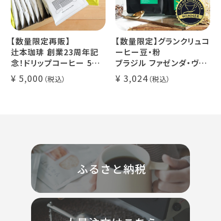
【数量限定再販】
【数量限定】グランクリュコ
辻本珈琲 創業23周年記
ーヒー豆・粉
念！ドリップコーヒー 5種
ブラジル ファゼンダ・ヴァ
50杯セット
レ・ド・クリスタル（100g /
5,000
3,024
アニバーサリーブレンド
200g / 1kg）
（コスタリカ ルワンダ メキ
品種：カトゥカイ・アス
シコ）
精製方法：ナチュラル
イツモブレンド ヨウソロー
焙煎度：浅煎り
ぱんじかん
COE Brazil Fazenda
期間限定 送料無料
Val