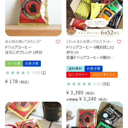
あと味の良い"ほろにが"
2セットまとめ買いでビスケットが
付いてくる♪
ドリップコーヒー
ドリップコーヒー 6種お試し52
ほろにがブレンド 1杯分
杯セット
定番ドリップコーヒー5種50杯
＋
メール便
お急ぎ便
毎月変わるスペシャルドリップ
送料無料
お急ぎ便
4.00
（1）
コーヒー2杯 (dc)
ロングセラー
STAFFオススメ
¥
178
税込
4.82
（56）
¥
3,380
税込
¥
3,240
税込
会員価格