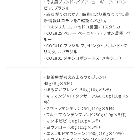
・そよ風ブレンド：パプアニューギニア、コロン
ビア、ブラジル
・雨あがりのじかん：時期により異なります。
最
新情報はコチラをご確認ください。
・コスタリカ エル・セドロ農園：コスタリカ
・COE#25 ペルー ペーニャ・デ・レオン農園：ペ
ルー
・COE#10 ブラジル ファゼンダ・ヴァレ・ド・ク
リスタル：ブラジル
・COE#01 メキシコポシートス：メキシコ ）
・お茶屋が考えるまろやかブレンド ：
45g（9g×5杯）
・ほろにがブレンド：50g（10g×5杯）
・キリマンジャロ タンザニアAA：50g（10g×5
杯）
・スマトラマンデリン：50g（10g×5杯）
・ブルーマウンテンブレンド：50g（10g×5杯）
・マンボビピ：50g（10g×5杯）
・ヨウソロー：60g（12g×5杯）
・エメラルドマウンテン：100g（10g×10杯）
・ホワイトキャメル：100g（10g×10杯）