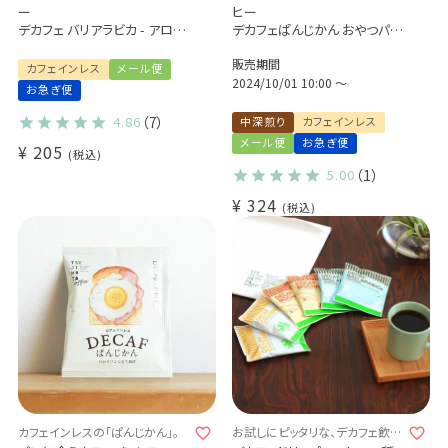
ー
ヒー
デカフェ バリアラビカ - アロナ
デカフェぱんじかん おやつパン
- 1杯分
に合う珈琲
販売期間
1杯分（11g）メキシコ エル・トリ
カフェインレス
メール便
ウンフォ
2024/10/01 10:00
〜
お急ぎ便
4.86
（7）
中深煎り
カフェインレス
メール便
お急ぎ便
¥
205
税込
5.00
（1）
¥
324
税込
カフェインレスの「ぱんじかん」。
お試しにピッタリな、デカフェ飲み
比べセット♪