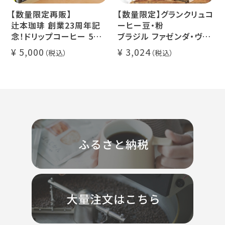
【数量限定再販】
【数量限定】グランクリュコ
辻本珈琲 創業23周年記
ーヒー豆・粉
念！ドリップコーヒー 5種
ブラジル ファゼンダ・ヴァ
50杯セット
レ・ド・クリスタル（100g /
5,000
3,024
アニバーサリーブレンド
200g / 1kg）
（コスタリカ ルワンダ メキ
品種：カトゥカイ・アス
シコ）
精製方法：ナチュラル
イツモブレンド ヨウソロー
焙煎度：浅煎り
ぱんじかん
COE Brazil Fazenda
期間限定 送料無料
Val