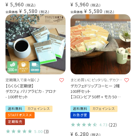
¥
5,960
¥
5,960
税込
税込
¥
5,580
¥
5,580
税込
税込
会員価格
会員価格
定期購入で楽々届く♪
まとめ買いにピッタリな、デカフェ
飲み比べセット♪
【らくらく定期便】
デカフェドリップコーヒー 2種
デカフェ バリアラビカ - アロナ
100杯セット
- 100杯セット
【コロンビア 50杯 + モカ 50杯】
カフェインレス コーヒー
大容量パック まとめ買いにお
送料無料
カフェインレス
送料無料
カフェインレス
すすめ
STAFFオススメ
お急ぎ便
定期販売
4.73
（22）
5.00
（3）
¥
6,280
税込