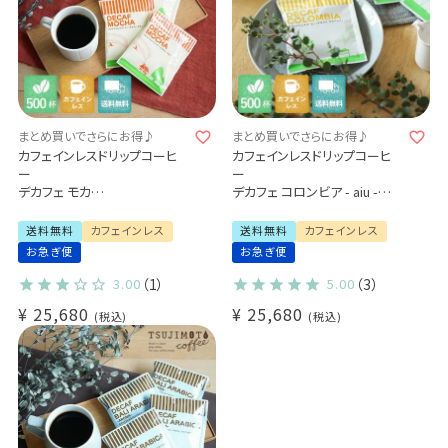
まとめ買いでさらにお得♪
まとめ買いでさらにお得♪
カフェインレスドリップコーヒ
カフェインレスドリップコーヒ
ー
ー
デカフェ モカ
デカフェ コロンビア - aiu -
500杯セット
500杯セット
業務用 大容量パック
業務用 大容量パック
送料無料
カフェインレス
送料無料
カフェインレス
まとめ買いにおすすめ
まとめ買いにおすすめ
お急ぎ便
お急ぎ便
3.00
（1）
5.00
（3）
¥
25,680
¥
25,680
税込
税込