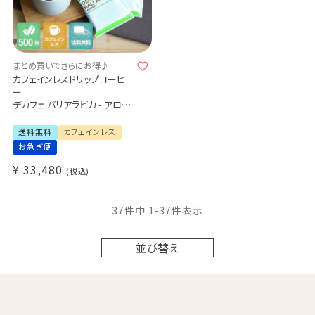
まとめ買いでさらにお得♪
カフェインレスドリップコーヒ
ー
デカフェ バリアラビカ - アロナ
-
500杯セット
送料無料
カフェインレス
業務用 大容量パック
お急ぎ便
まとめ買いにおすすめ
¥
33,480
税込
37
件中
1
-
37
件表示
並び替え