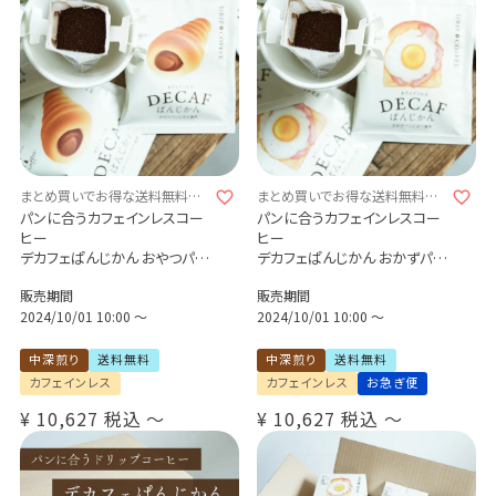
まとめ買いでお得な送料無料セッ
まとめ買いでお得な送料無料セッ
ト
ト
パンに合うカフェインレスコー
パンに合うカフェインレスコー
ヒー
ヒー
デカフェぱんじかん おやつパン
デカフェぱんじかん おかずパン
に合う珈琲
に合う珈琲
販売期間
販売期間
50杯セット / 100杯セット
50杯セット / 100杯セット
メキシコ エル・トリウンフォ 送
2024/10/01 10:00
〜
デカフェ ブラジル キャラメラー
2024/10/01 10:00
〜
料無料
ド 送料無料
中深煎り
送料無料
中深煎り
送料無料
カフェインレス
カフェインレス
お急ぎ便
¥
10,627
税込
〜
¥
10,627
税込
〜