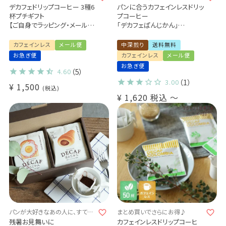
プチギフト♪
4杯ギフト♪
デカフェドリップコーヒー 3種6
パンに合うカフェインレスドリッ
杯プチギフト
プコーヒー
【ご自身でラッピング・メール
「デカフェぱんじかん」
便】
2種4杯アソートボックス 組み
カフェインレスドリップコーヒ
立てキット
カフェインレス
メール便
中深煎り
送料無料
ー
プチギフト メール便 送料無料
お急ぎ便
カフェインレス
メール便
（代引き・同梱不可)
ご自身で作るキットをお届け♪
お急ぎ便
おかずパンに合う珈琲
4.60
（5）
おやつパンに合う珈琲
3.00
（1）
¥
1,500
税込
¥
1,620
税込
〜
パンが大好きなあの人に、すてき
まとめ買いでさらにお得♪
なマリアージュを届けませんか？
残暑お見舞いに
カフェインレスドリップコーヒ