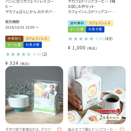
パンに合うカフェインレスコー
デカフェドリップコーヒー 3種
ヒー
お試し６杯セット
デカフェぱんじかん おかずパン
カフェインレスドリップコーヒ
に合う珈琲
ー
販売期間
1杯分（11g）デカフェ ブラジル
送料無料
カフェインレス
キャラメラード
2024/10/01 10:00
〜
メール便
お急ぎ便
4.82
（49）
中深煎り
カフェインレス
メール便
お急ぎ便
¥
1,000
税込
4.50
（2）
¥
324
税込
手作り感で愛情伝わる、デカフェ
組み立てて贈るドリップコーヒー