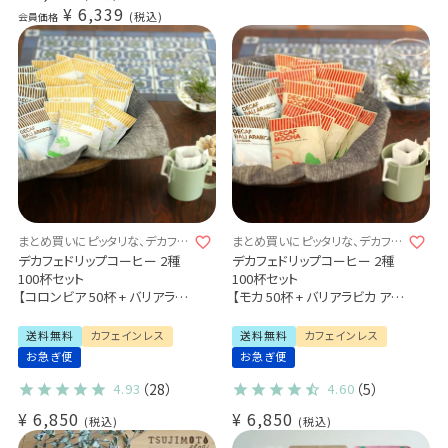
送料無料 (dc)
¥
6,339
税込
会員価格
まとめ買いにピッタリな、デカフェ
まとめ買いにピッタリな、デカフェ
飲み比べセット♪
飲み比べセット♪
デカフェドリップコーヒー 2種
デカフェドリップコーヒー 2種
100杯セット
100杯セット
【コロンビア 50杯 + バリアラビ
【モカ 50杯 + バリアラビカ アロ
カ 50杯】
ナ 50杯】
カフェインレス コーヒー
カフェインレス コーヒー
送料無料
カフェインレス
送料無料
カフェインレス
大容量パック まとめ買いにお
大容量パック まとめ買いにお
お急ぎ便
お急ぎ便
すすめ
すすめ
4.93
（28）
4.60
（5）
¥
6,850
¥
6,850
税込
税込