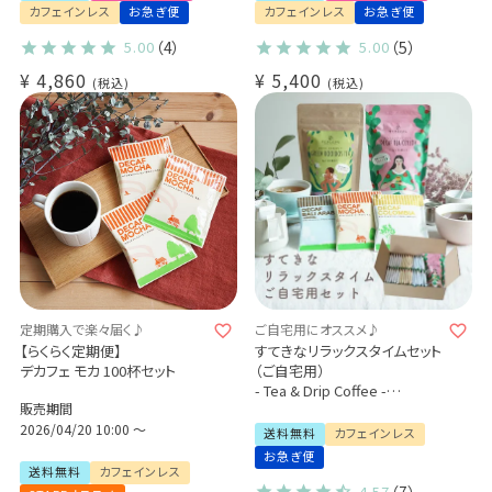
プレゼント/ 出産祝い
カフェインレス プレゼント 贈り
カフェインレス
お急ぎ便
カフェインレス
お急ぎ便
物
5.00
（4）
5.00
（5）
¥
4,860
¥
5,400
税込
税込
定期購入で楽々届く♪
ご自宅用にオススメ♪
【らくらく定期便】
すてきなリラックスタイムセット
デカフェ モカ 100杯セット
（ご自宅用）
- Tea & Drip Coffee -
販売期間
デカフェセイロンティー×1パッ
2026/04/20 10:00
〜
ク
送料無料
カフェインレス
有機グリーンルイボスティー
お急ぎ便
×1パック
送料無料
カフェインレス
デカフェドリップコーヒー 3種
4.57
（7）