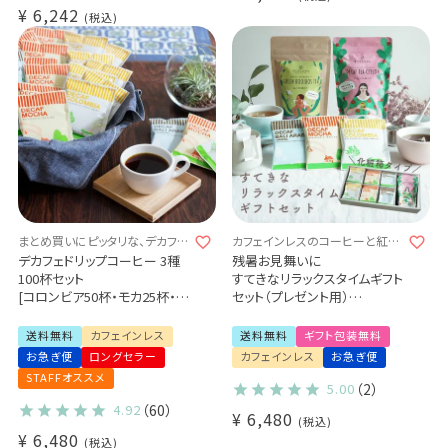
¥
6,242
税込
まとめ買いにピッタリな、デカフェ
カフェインレスのコーヒーと紅茶
飲み比べセット♪
の詰め合わせセット おしゃれ
デカフェドリップコーヒー 3種
残暑お見舞いに
100杯セット
すてきなリラックスタイムギフト
[コロンビア50杯・モカ25杯・バ
セット（プレゼント用）
リ25杯]
- Tea & Drip Coffee -
ドリップコーヒー デカフェ カフ
デカフェセイロンティー
送料無料
カフェインレス
送料無料
ギフト包装無料
ェインレス
(2.5g×30袋) ×1パック
お急ぎ便
ロングセラー
カフェインレス
お急ぎ便
業務用 大容量パック まとめ買
有機グリーンルイボスティー
STAFFオススメ
いにおすすめ
(2g×30袋) ×1パック
5.00
（2）
デカフェドリップコーヒー 3種
4.92
（60）
¥
6,480
（コロンビア・モカ・バリアラビ
税込
¥
6,480
カ）30杯
税込