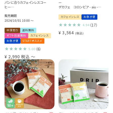
パンに合うカフェインレスコー
ー
ヒー
デカフェ コロンビア - aiu -
「デカフェぱんじかん」2種詰め
50杯セット
販売期間
合わせギフト（2種10杯 / 2種20
カフェインレス
お急ぎ便
杯）
2024/10/01 10:00
〜
4.94
（17）
おかずパンに合う珈琲
おやつパンに合う珈琲
中深煎り
送料無料
¥
3,564
税込
ドリップバッグ プレゼント 贈り
ギフト包装無料
カフェインレス
物
お急ぎ便
STAFFオススメ
5.00
（6）
¥
2,990
税込
〜