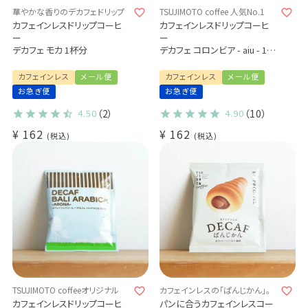
華やかな香りのデカフェドリップ
TSUJIMOTO coffee 人気No.1
カフェインレスドリップコーヒ
カフェインレスドリップコーヒ
ー
ー
デカフェ モカ 1杯分
デカフェ コロンビア - aiu - 1杯
分
カフェインレス
メール便
カフェインレス
メール便
お急ぎ便
お急ぎ便
4.50
（2）
4.90
（10）
¥
162
¥
162
税込
税込
TSUJIMOTO coffeeオリジナル
カフェインレスの「ぱんじかん」。
カフェインレスドリップコーヒ
パンに合うカフェインレスコー