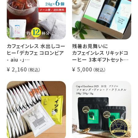
カフェインレス 水出しコー
残暑お見舞いに
ヒー「デカフェ コロンビア
カフェインレス リキッドコ
- aiu -」
ーヒー 3本ギフトセット
24g×6個（約12杯分）
クラッシュド デカフェ ゼリ
2,160
5,000
マウンテンウォータープロ
ー 1本
セス カフェインレスコーヒ
デカフェ オレベース【無
ー豆100%使用 メール便
糖】1本
でお届け
デカフェ アイスコーヒー 1
本