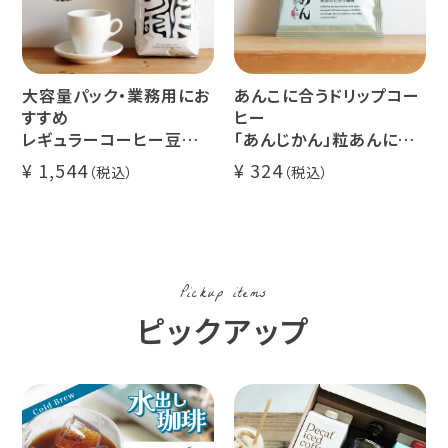
大容量パック・業務用にお
あんこに合うドリップコー
すすめ
ヒー
レギュラーコーヒー豆
「あんじかん」粒あんに合
イツモブレンド 500g
う珈琲 1杯分
1,544
324
Pickup items
ピックアップ