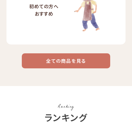
初めての方へ
おすすめ
全ての商品を見る
ドリップ
ハワイ
リキッド
ケニア
エチオピア
コーヒー
コーヒー
コーヒー
豆・粉
コスタリカ
コロンビア
メキシコ
Ranking
コーヒー生
デカフェ
茶茶茶
ランキング
豆