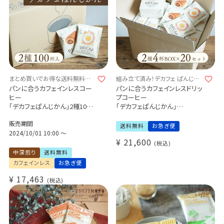
まとめ買いでお得な送料無料セッ
組み立て済み！デカフェ ぱんじか
ト
んミニボックス♪
パンに合うカフェインレスコー
パンに合うカフェインレスドリッ
ヒー
プコーヒー
「デカフェぱんじかん」2種100
「デカフェぱんじかん」
杯セット
2種4杯アソートボックス
販売期間
おかずパンに合う珈琲 50杯分
組み立て済み20個セット
送料無料
お急ぎ便
おやつパンに合う珈琲 50杯分
2024/10/01 10:00
〜
おかずパンに合う珈琲
¥
21,600
ドリップバッグ 送料無料
おやつパンに合う珈琲
税込
プチギフトに 送料無料
中深煎り
送料無料
カフェインレス
お急ぎ便
¥
17,463
税込