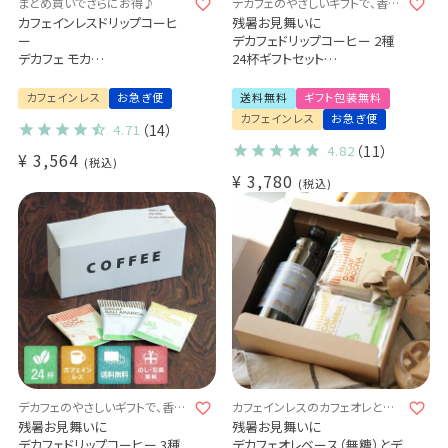
まとめ買いでさらにお得♪
デカフェのやさしいギフトで、香り
豊かなじかんを贈ろう。
カフェインレスドリップコーヒ
残暑お見舞いに
ー
デカフェドリップコーヒー 2種
デカフェ モカ
24杯ギフトセット
50杯セット
カフェインレス 送料無料
出産祝い 御祝 い プチギフト
カフェインレス
お急ぎ便
送料無料
ギフト包装無料
(dc)
カフェインレス
お急ぎ便
4.71
（14）
4.82
（11）
¥
3,564
税込
¥
3,780
税込
デカフェのやさしいギフトで、香り
カフェインレスのカフェオレとコ
豊かなじかんを贈ろう。
ーヒーで、香り豊かなじかんを贈
残暑お見舞いに
残暑お見舞いに
ろう。
デカフェドリップコーヒー 3種
デカフェオレベース（無糖）とデ