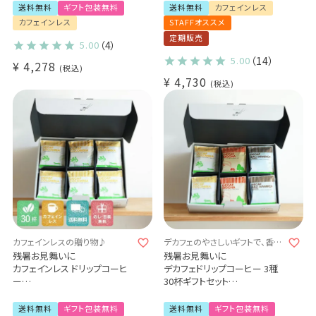
カフェインレス 送料無料
送料無料
ギフト包装無料
送料無料
カフェインレス
甘さあり デカフェのカフェオレ
カフェインレス
STAFFオススメ
の素
定期販売
デカフェ・コロンビア 5杯 / デカ
5.00
（4）
フェ・モカ 5杯
5.00
（14）
¥
4,278
かき氷シロップ (dl)
税込
¥
4,730
税込
カフェインレスの贈り物♪
デカフェのやさしいギフトで、香り
豊かなじかんを贈ろう。
残暑お見舞いに
残暑お見舞いに
カフェインレス ドリップコーヒ
デカフェドリップコーヒー 3種
ー
30杯ギフトセット
デカフェ コロンビア - aiu -
コロンビア 10杯 / モカ 10杯 /
30杯ギフトセット
バリアラビカ10杯
送料無料
ギフト包装無料
送料無料
ギフト包装無料