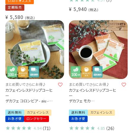
STAFFオススメ
（コロンビア・モカ・バリアラビ
定期販売
¥
5,940
カ-アロナ-）36杯
税込
カフェインレス 珈琲 紅茶 送料
¥
5,580
税込
無料 (dc) おしゃれ
まとめ買いでさらにお得♪
まとめ買いでさらにお得♪
カフェインレスドリップコーヒ
カフェインレスドリップコーヒ
ー
ー
デカフェ コロンビア - aiu -
デカフェ モカ
100杯セット
100杯セット
業務用 大容量パック
業務用 大容量パック
送料無料
カフェインレス
送料無料
カフェインレス
まとめ買いにおすすめ
まとめ買いにおすすめ
お急ぎ便
ロングセラー
お急ぎ便
4.94
（71）
4.85
（26）