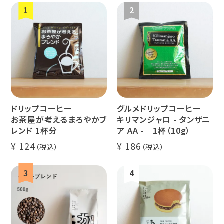
ペルー
ブラジル
イエメン
すてきな道
生活雑貨
福袋
具
インドネシ
グァテマラ
ホンジュラ
ア
ス
ドリップコーヒー
グルメドリップコーヒー
業務用
定期便
送料無料
お茶屋が考えるまろやかブ
キリマンジャロ - タンザニ
レンド 1杯分
ア AA - 1杯（10g）
124
186
ミャンマー
ルワンダ