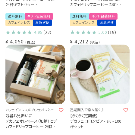
24杯ギフトセット
カフェドリップコーヒー 2種10
カフェインレス 送料無料
杯ギフト
出産祝い 御祝 プチギフト (dc)
カフェインレス 送料無料
送料無料
ギフト包装無料
送料無料
ギフト包装無料
甘さなし デカフェのカフェオレ
カフェインレス
お急ぎ便
カフェインレス
お急ぎ便
の素
デカフェ・コロンビア 5杯 / デカ
4.95
（22）
5.00
（19）
フェ・モカ 5杯 (dl)
¥
4,050
¥
4,212
税込
税込
カフェインレスのカフェオレとコ
定期購入で楽々届く♪
ーヒーで、香り豊かなじかんを贈
残暑お見舞いに
【らくらく定期便】
ろう。
デカフェオレベース（加糖）とデ
デカフェ コロンビア - aiu - 100
カフェドリップコーヒー 2種10
杯セット
杯ギフト