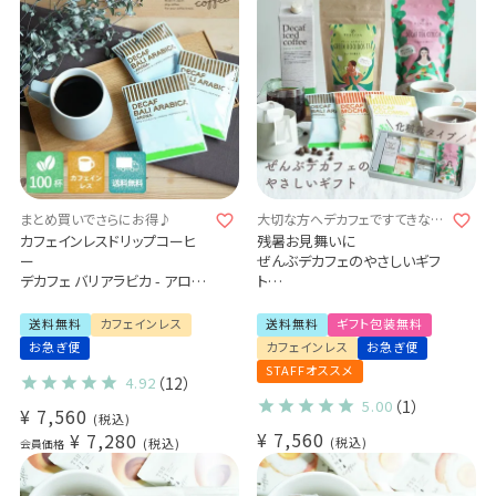
まとめ買いでさらにお得♪
大切な方へデカフェですてきな贈
り物を
カフェインレスドリップコーヒ
残暑お見舞いに
ー
ぜんぶデカフェのやさしいギフ
デカフェ バリアラビカ - アロナ
ト
-
- Tea & Coffee-
100杯セット
デカフェドリップコーヒー3種
送料無料
カフェインレス
送料無料
ギフト包装無料
業務用 大容量パック
20杯
お急ぎ便
カフェインレス
お急ぎ便
まとめ買いにおすすめ
デカフェセイロンティー 1袋
STAFFオススメ
有機グリーンルイボスティー1
4.92
（12）
袋
5.00
（1）
¥
7,560
税込
デカフェアイスコーヒー1本
¥
7,560
¥
7,280
(dl)
税込
税込
会員価格