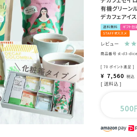
デカフェセイロ
有機グリーン
デカフェアイスコ
送料無料
ギフト包
STAFFオススメ
レビュー
商品番号
st-d3-dice
[
70
ポイント進呈 ]
¥
7,560
税込
送料込
500