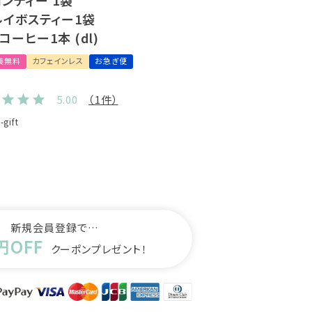
ンティー 1袋
ルイボスティー1袋
ーヒー1本 (dl)
装無料
カフェインレス
お急ぎ便
5.00
（1件）
-gift
新規会員登録で…
円OFF
クーポンプレゼント！