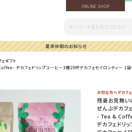
ONLINE SHOP
一部地域への配送遅延のご案内
フェギフト
 Coffee- デカフェドリップコーヒー3種20杯デカフェセイロンティー
大切な方へデカフェ
残暑お見舞い
ぜんぶデカフ
- Tea & Coff
デカフェドリッ