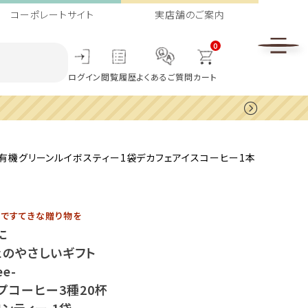
コーポレートサイト
実店舗のご案内
0
ログイン
閲覧履歴
よくあるご質問
カート
 1袋有機グリーンルイボスティー1袋デカフェアイスコーヒー1本
ですてきな贈り物を
に
ェのやさしいギフト
ee-
プコーヒー3種20杯