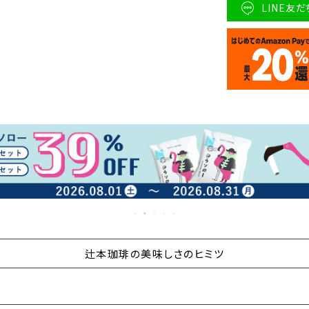
LINE友
辻本珈琲の美味しさのヒミツ