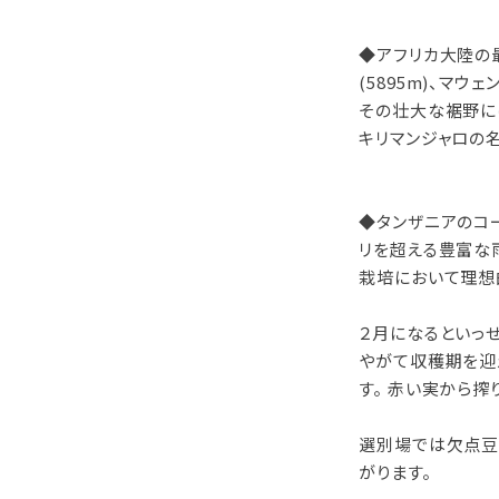
◆アフリカ大陸の最
(5895m)、マウェ
その壮大な裾野に
キリマンジャロの
◆タンザニアのコー
リを超える豊富な
栽培において理想
２月になるといっ
やがて収穫期を迎
す。 赤い実から
選別場では欠点豆
がります。