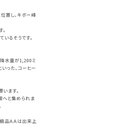
に位置し、キボー峰
す。
ているそうです。
水量が1,200ミ
といった、コーヒー
漂います。
場へと集められま
。
級品ＡＡは出来上