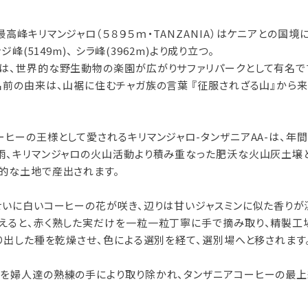
高峰キリマンジャロ（５８９５ｍ・TANZANIA）はケニアとの国境
ンジ峰(5149m)、 シラ峰(3962m)より成り立つ。
は、世界的な野生動物の楽園が広がりサファリパークとして有名で
名前の由来は、山裾に住むチャガ族の言葉 『征服されざる山』から来
ヒーの王様として愛されるキリマンジャロ-タンザニアAA-は、年間降
雨、キリマンジャロの火山活動より積み重なった肥沃な火山灰土壌
的な土地で産出されます。
せいに白いコーヒーの花が咲き、辺りは甘いジャスミンに似た香りが
えると、赤く熟した実だけを一粒一粒丁寧に手で摘み取り、精製工
搾り出した種を乾燥させ、色による選別を経て、選別場へと移されます
を婦人達の熟練の手により取り除かれ、タンザニアコーヒーの最上