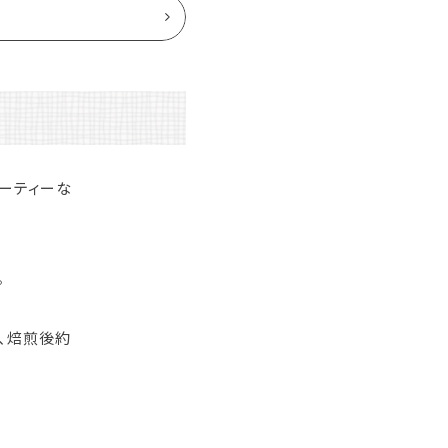
ルーティーな
。
、焙煎後約