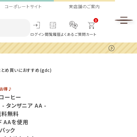
コーポレートサイト
実店舗のご案内
0
ログイン
閲覧履歴
よくあるご質問
カート
まとめ買いにおすすめ(gdc)
にお得♪
プコーヒー
- タンザニア AA -
 送料無料
 AAを使用
パック