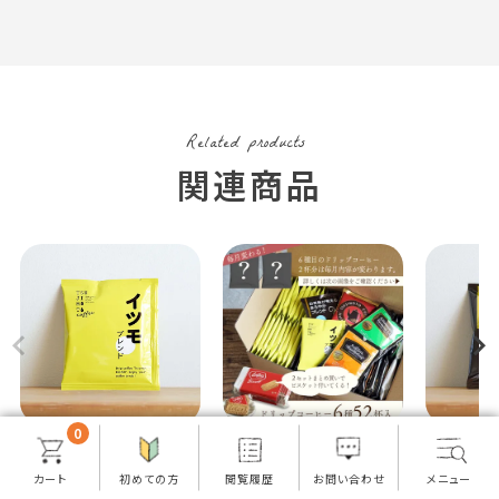
0
ドリップコーヒー
ドリップコーヒー 6種お
ドリップ
イツモブレンド 1杯分
試し52杯セット
お茶屋が
定番ドリップコーヒー5
かブレンド