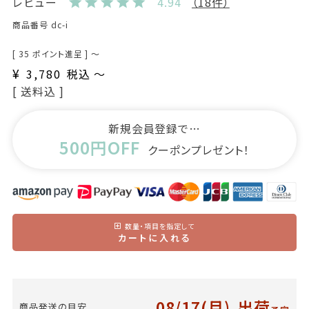
レビュー
4.94
（18件）
商品番号
dc-i
[
35
ポイント進呈 ]
〜
¥
3,780
税込
〜
送料込
新規会員登録で…
500円OFF
クーポンプレゼント！
数量・項目を指定して
カートに入れる
08/17(月)
出荷
商品発送の目安