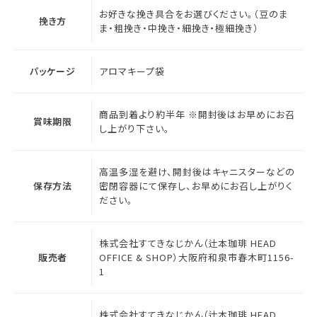
お好きな挽き具合をお選びください。（豆のま
挽き方
ま・粗挽き・中挽き・細挽き・極細挽き）
パッケージ
アロマキープ袋
商品到着より約半年 ※開封後はお早めにお召
賞味期限
し上がり下さい。
高温多湿を避け、開封後はキャニスターなどの
保存方法
密閉容器にて保存し、お早めにお召し上がりく
ださい。
株式会社すてきなじかん（辻本珈琲 HEAD
販売者
OFFICE & SHOP）大阪府和泉市春木町1156-
1
株式会社すてきなじかん（辻本珈琲 HEAD