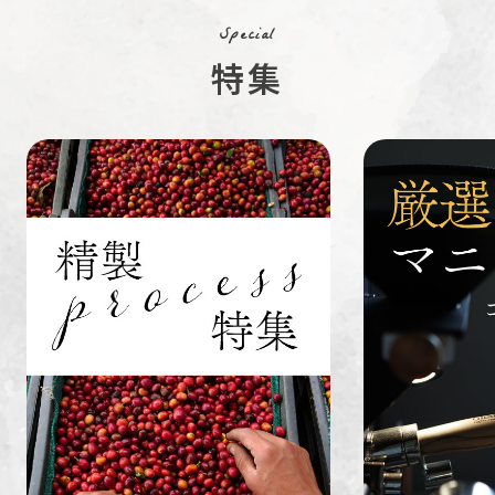
Special
特集
ペルー
ブラジル
イエメン
すてきな道
生活雑貨
福袋
具
インドネシ
グァテマラ
ホンジュラ
ア
ス
業務用
定期便
送料無料
ミャンマー
ルワンダ