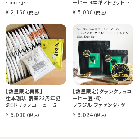
- aiu -」
ーヒー 3本ギフトセット
24g×6個（約12杯分）
クラッシュド デカフェ ゼリ
2,160
5,000
マウンテンウォータープロ
ー 1本
セス カフェインレスコーヒ
デカフェ オレベース【無
ー豆100%使用 メール便
糖】1本
でお届け
デカフェ アイスコーヒー 1
本
【数量限定再販】
【数量限定】グランクリュコ
辻本珈琲 創業23周年記
ーヒー豆・粉
念！ドリップコーヒー 5種
ブラジル ファゼンダ・ヴァ
50杯セット
レ・ド・クリスタル（100g /
5,000
3,024
アニバーサリーブレンド（コ
200g / 1kg）
スタリカ ルワンダ メキシ
品種：カトゥカイ・アス
コ）
精製方法：ナチュラル
イツモブレンド ヨウソロー
焙煎度：浅煎り