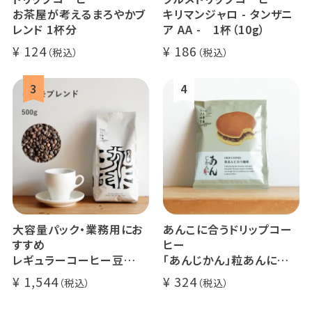
お茶屋が考えるまろやかブ
キリマンジャロ - タンザニ
レンド 1杯分
ア AA - 1杯（10g）
124
186
大容量パック・業務用にお
あんこに合うドリップコー
すすめ
ヒー
レギュラーコーヒー豆
「あんじかん」粒あんに合う
イツモブレンド 500g
珈琲 1杯分
1,544
324