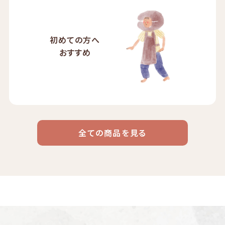
初めての方へ
おすすめ
全ての商品を見る
ドリップ
ハワイ
リキッド
ケニア
エチオピア
コーヒー
コーヒー
コーヒー
豆・粉
コスタリカ
コロンビア
メキシコ
コーヒー生
デカフェ
茶茶茶
豆