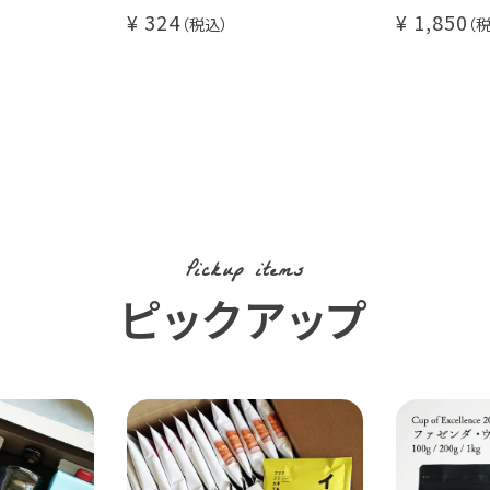
00g
珈琲 1杯分
瓶タイプ 4
324
1,850
糖不使用
カフェオレ 
カフェイ
使用 (l)
Pickup items
ピックアップ