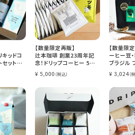
【数量限定再販】
【数量限定
リキッドコ
辻本珈琲 創業23周年記
ーヒー豆・
トセット
念！ドリップコーヒー 5種
ブラジル 
カフェ ゼリ
50杯セット
レ・ド・クリ
5,000
3,024
アニバーサリーブレンド
200g / 1
ース【無
（コスタリカ ルワンダ メキ
品種：カト
シコ）
精製方法：
コーヒー 1
イツモブレンド ヨウソロー
焙煎度：浅
ぱんじかん
COE Braz
期間限定 送料無料
Val