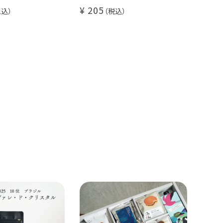
~5倍希釈 / 砂
ロナ - 1杯分
205
/ ソイオレ
ンレスコーヒー豆