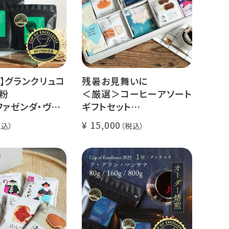
】グランクリュコ
残暑お見舞いに
粉
＜厳選＞コーヒーアソート
ファゼンダ・ヴァ
ギフトセット
スタル（100g /
リキッドコーヒー 2本 + ド
15,000
kg）
リップコーヒー 10種30杯
ゥカイ・アス
クラッシュドデカフェゼリ
ナチュラル
ー カリビアントレジャーブ
煎り
レンド
il Fazenda
グランクリュ スペシャルテ
ィ