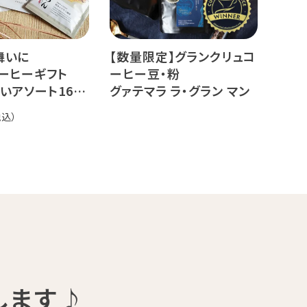
舞いに
【数量限定】グランクリュコ
ーヒーギフト
ーヒー豆・粉
いアソート16杯
グァテマラ ラ・グラン マン
サナ（80g / 160g / 800g）
品種：ゲイシャ
精製方法：エキゾチック ウ
ォッシュド
焙煎度：浅煎り 中深煎り
オーダー焙煎珈琲
19,440
します♪