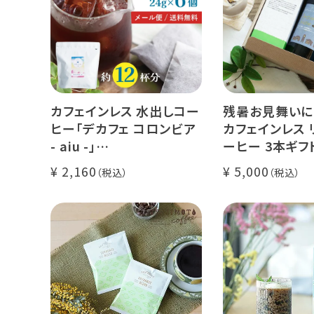
カフェインレス 水出しコー
残暑お見舞いに
ヒー「デカフェ コロンビア
カフェインレス 
- aiu -」
ーヒー 3本ギフ
24g×6個（約12杯分）
クラッシュド デ
2,160
5,000
マウンテンウォータープロ
ー 1本
セス カフェインレスコーヒ
デカフェ オレベ
ー豆100%使用 メール便
糖】1本
でお届け
デカフェ アイス
本