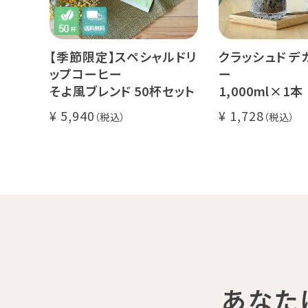
【季節限定】スペシャルドリ
クラッシュド デ
ップコーヒー
ー
そよ風ブレンド 50杯セット
1,000ml×1本
糖・食物繊維入り
5,940
1,728
カフェインレス 
ンカフェイン
飲むゼリー 良
し上がり下さい(
あなた