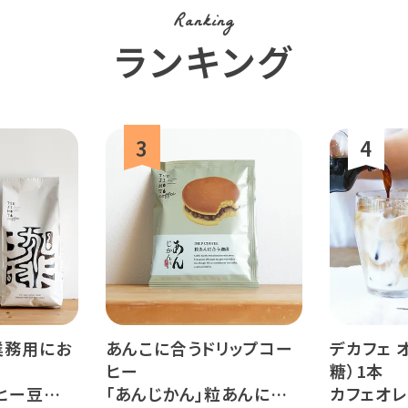
Ranking
ランキング
業務用にお
あんこに合うドリップコー
デカフェ オ
ヒー
糖）1本
ヒー豆
「あんじかん」粒あんに合う
カフェオレの