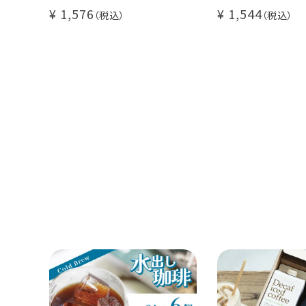
500g
イツモブレンド 5
1,576
1,544
アイスコーヒーにオススメ
大容量 毎日のコーヒーに
業務用 水出
煎りたて 新鮮コーヒー豆
自家焙煎