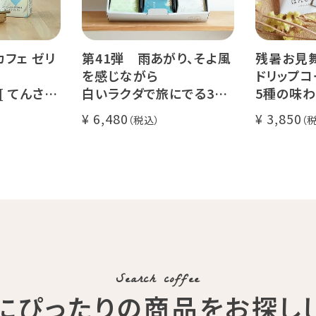
カフェ ゼリ
第41弾 雨あがり、そよ風
残暑お見
を感じながら
ドリップコ
 [ てんさい
白いラクダで旅にでる36
5種の味わ
 ]
杯ギフト
セット
6,480
3,850
コーヒー ノ
Qグレーダー厳選 スペシャ
送料無料
ルティコーヒー豆使用
く振ってお召
挽きたて充填の新鮮ドリッ
l)
プコーヒーギフト
Search coffee
にぴったりの商品
をお探し