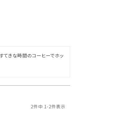
はすてきな時間のコーヒーでホッ
2
件中
1
-
2
件表示