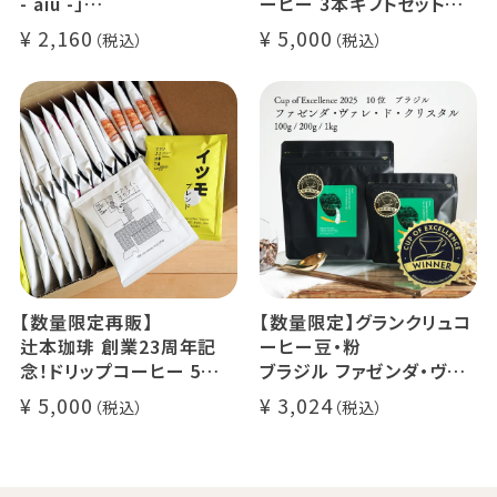
- aiu -」
ーヒー 3本ギフトセット
24g×6個（約12杯分）
クラッシュド デカフェ ゼリ
2,160
5,000
マウンテンウォータープロ
ー 1本
セス カフェインレスコーヒ
デカフェ オレベース【無
ー豆100%使用 メール便
糖】1本
でお届け
デカフェ アイスコーヒー 1
本
【数量限定再販】
【数量限定】グランクリュコ
辻本珈琲 創業23周年記
ーヒー豆・粉
念！ドリップコーヒー 5種
ブラジル ファゼンダ・ヴァ
50杯セット
レ・ド・クリスタル（100g /
5,000
3,024
アニバーサリーブレンド（コ
200g / 1kg）
スタリカ ルワンダ メキシ
品種：カトゥカイ・アス
コ）
精製方法：ナチュラル
イツモブレンド ヨウソロー
焙煎度：浅煎り