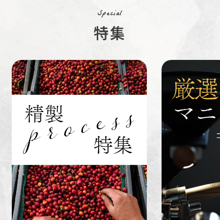
Special
特集
ペルー
ブラジル
イエメン
すてきな道
生活雑貨
福袋
具
インドネシ
グァテマラ
ホンジュラ
ア
ス
業務用
定期便
送料無料
ミャンマー
ルワンダ