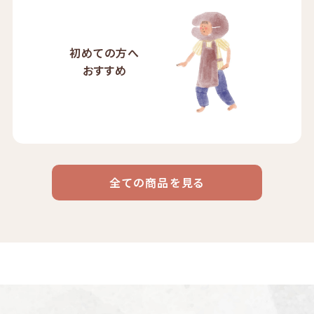
初めての方へ
おすすめ
全ての商品を見る
ドリップ
ハワイ
リキッド
ケニア
エチオピア
コーヒー
コーヒー
コーヒー
豆・粉
コスタリカ
コロンビア
メキシコ
コーヒー生
デカフェ
茶茶茶
豆