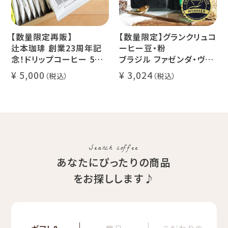
【数量限定再販】
【数量限定】グランクリュコ
辻本珈琲 創業23周年記
ーヒー豆・粉
念！ドリップコーヒー 5種
ブラジル ファゼンダ・ヴァ
50杯セット
レ・ド・クリスタル（100g /
5,000
3,024
アニバーサリーブレンド
200g / 1kg）
（コスタリカ ルワンダ メキ
品種：カトゥカイ・アス
シコ）
精製方法：ナチュラル
イツモブレンド ヨウソロー
焙煎度：浅煎り
ぱんじかん
COE Brazil Fazenda
期間限定 送料無料
Val
Search coffee
あなたにぴったりの商品
をお探しします♪