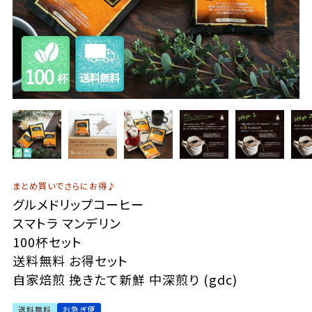
まとめ買いでさらにお得♪
グルメドリップコーヒー
スマトラ マンデリン
100杯セット
送料無料 お得セット
自家焙煎 挽きたて新鮮 中深煎り (gdc)
送料無料
お急ぎ便