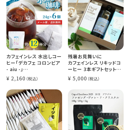
カフェインレス 水出しコー
残暑お見舞いに
ヒー「デカフェ コロンビア
カフェインレス リキッドコ
- aiu -」
ーヒー 3本ギフトセット
24g×6個（約12杯分）
クラッシュド デカフェ ゼリ
2,160
5,000
マウンテンウォータープロ
ー 1本
セス カフェインレスコーヒ
デカフェ オレベース【無
ー豆100%使用 メール便
糖】1本
でお届け
デカフェ アイスコーヒー 1
本