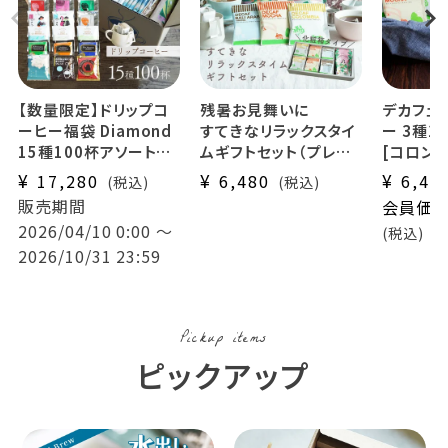
【数量限定】ドリップコ
残暑お見舞いに
デカフェ
ーヒー福袋 Diamond
すてきなリラックスタイ
ー 3種1
15種100杯アソートセ
ムギフトセット（プレゼ
[コロンビ
ット
ント用）
25杯・バ
¥
¥
¥
17,280
6,480
6,48
税込
税込
+有機グリーンルイボス
- Tea & Drip Coffee
ドリップ
販売期間
会員価
ティー1袋付き！
-
フェ カフ
2026/04/10 0:00
〜
税込
デカフェセイロンティー
業務用 
2026/10/31 23:59
(2.5g×30袋) ×1パッ
とめ買い
ク
有機グリーンルイボス
ティー (2g×30袋)
Pickup items
×1パック
デカフェドリップコーヒ
ピックアップ
ー 3種 （コロンビア・モ
カ・バリアラビカ）30杯
送料無料 (dc)