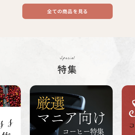
全ての商品を見る
ドリップ
ハワイ
リキッド
ケニア
エチオピア
コーヒー
コーヒー
コーヒー
豆・粉
コスタリカ
コロンビア
メキシコ
Special
コーヒー生
デカフェ
茶茶茶
特集
豆
ペルー
ブラジル
イエメン
すてきな道
生活雑貨
福袋
具
インドネシ
グァテマラ
ホンジュラ