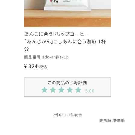
あんこに合うドリップコーヒー
「あんじかん」こしあんに合う珈琲 1杯
分
商品番号
sdc-anjks-1p
¥
324
税込
5.00
2
件中
1
-
2
件表示