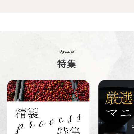
コスタリカ
コロンビア
メキシコ
コーヒー生
デカフェ
茶茶茶
豆
Special
特集
ペルー
ブラジル
イエメン
すてきな道
生活雑貨
福袋
具
インドネシ
グァテマラ
ホンジュラ
ア
ス
業務用
定期便
送料無料