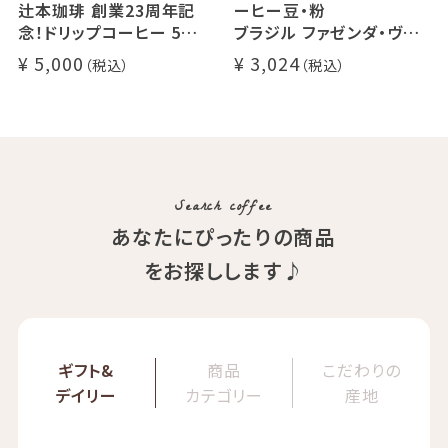
辻本珈琲 創業23周年記
ーヒー豆・粉
念！ドリップコーヒー 5種
ブラジル ファゼンダ・ヴァ
50杯セット
レ・ド・クリスタル（100g /
5,000
3,024
アニバーサリーブレンド（コ
200g / 1kg）
スタリカ ルワンダ メキシ
品種：カトゥカイ・アス
コ）
精製方法：ナチュラル
イツモブレンド ヨウソロー
焙煎度：浅煎り
ぱんじかん
COE Brazil Fazenda Val
期間限定 送料無料
Search coffee
あなたにぴったりの商品
をお探しします♪
ギフト&
商品
こだわりの
デイリー
カテゴリー
産地