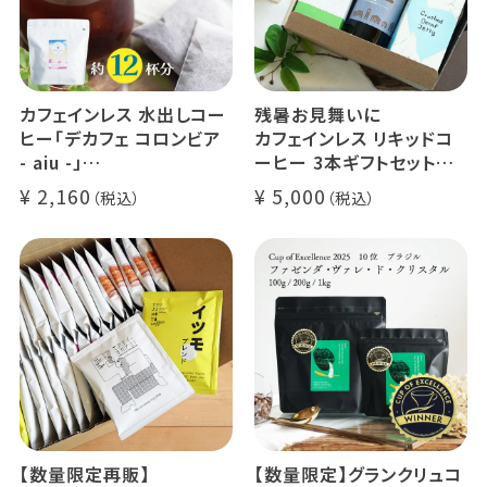
カフェインレス 水出しコー
残暑お見舞いに
ヒー「デカフェ コロンビア
カフェインレス リキッドコ
- aiu -」
ーヒー 3本ギフトセット
24g×6個（約12杯分）
クラッシュド デカフェ ゼリ
2,160
5,000
マウンテンウォータープロ
ー 1本
セス カフェインレスコーヒ
デカフェ オレベース【無
ー豆100%使用 メール便
糖】1本
でお届け
デカフェ アイスコーヒー 1
本
【数量限定再販】
【数量限定】グランクリュコ