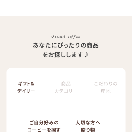
（コスタリカ ルワンダ メキ
品種：カトゥカイ・アス
シコ）
精製方法：ナチュラル
イツモブレンド ヨウソロー
焙煎度：浅煎り
ぱんじかん
COE Brazil Fazenda
期間限定 送料無料
Val
Search coffee
あなたにぴったりの商品
をお探しします♪
ギフト&
商品
こだわりの
デイリー
カテゴリー
産地
ご自分好みの
大切な方へ
コーヒーを探す
贈り物