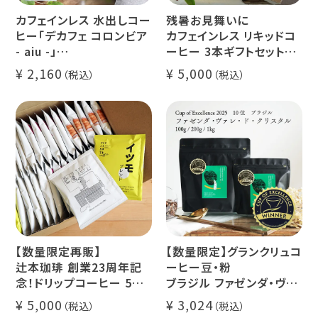
カフェインレス 水出しコー
残暑お見舞いに
ヒー「デカフェ コロンビア
カフェインレス リキッドコ
- aiu -」
ーヒー 3本ギフトセット
24g×6個（約12杯分）
クラッシュド デカフェ ゼリ
2,160
5,000
マウンテンウォータープロ
ー 1本
セス カフェインレスコーヒ
デカフェ オレベース【無
ー豆100%使用 メール便
糖】1本
でお届け
デカフェ アイスコーヒー 1
本
【数量限定再販】
【数量限定】グランクリュコ
辻本珈琲 創業23周年記
ーヒー豆・粉
念！ドリップコーヒー 5種
ブラジル ファゼンダ・ヴァ
50杯セット
レ・ド・クリスタル（100g /
5,000
3,024
アニバーサリーブレンド
200g / 1kg）