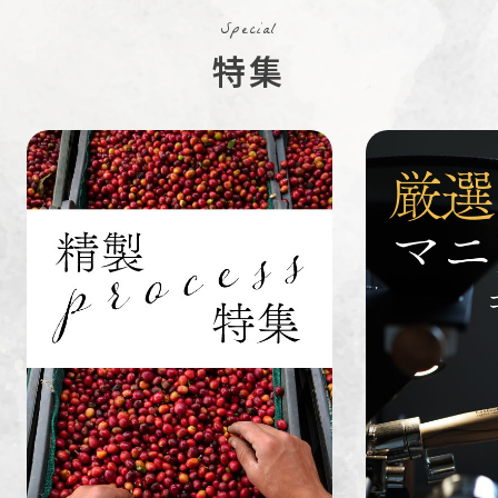
コスタリカ
コロンビア
メキシコ
Special
コーヒー生
デカフェ
茶茶茶
特集
豆
ペルー
ブラジル
イエメン
すてきな道
生活雑貨
福袋
具
インドネシ
グァテマラ
ホンジュラ
ア
ス
業務用
定期便
送料無料
ミャンマー
ルワンダ