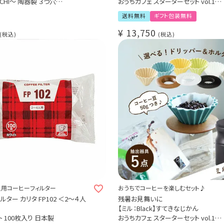
CHI～ 陶器製 ３つ穴
おうちカフェ スターターセット vol.1
ヒードリッパー
選べる！ORIGAMI磁器ドリッパー 6種
送料無料
ギフト包装無料
選べる！専用ホルダー 3種
コーヒー抽出器具5点セット（手挽きミル
¥
13,750
税込
税込
ーバー / フィルター）
1～2杯用 / コーヒー豆 50g付き
4人用コーヒーフィルター
おうちでコーヒーを楽しむセット♪
ター カリタ FP102 ＜2～４人
残暑お見舞いに
【ミル：Black】すてきなじかん
 100枚入り 日本製
おうちカフェ スターターセット vol.1