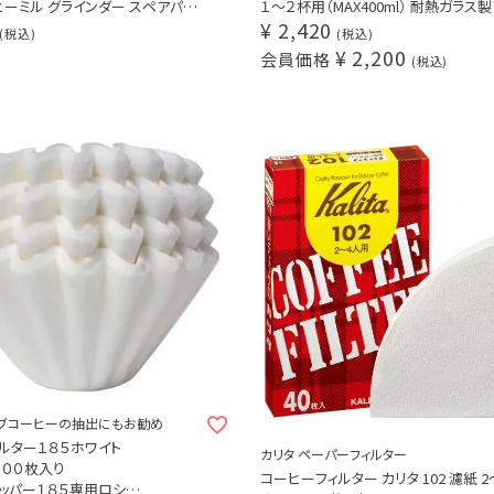
ヒーミル グラインダー スペアパー
１～２杯用（MAX400ml） 耐熱ガラス製
¥
2,420
税込
税込
¥
2,200
会員価格
税込
ブコーヒーの抽出にもお勧め
ルター１８５ホワイト
カリタ ペーパーフィルター
１００枚入り
コーヒーフィルター カリタ 102 
ッパー１８５専用ロシ