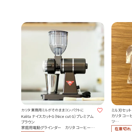
カリタ 業務用ミルがそのままコンパクトに
ミル刃セット
カリタ コー
Kalita ナイスカットG（Nice cut G）プレミアム
ツ
ブラウン
お取り寄せ
家庭用電動グラインダー カリタ コーヒーミ
在庫切れ