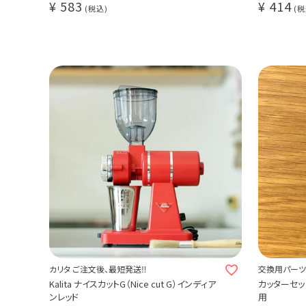
¥
583
¥
414
税込
税
カリタ ご注文後、最短発送‼
交換用パーツ
Kalita ナイスカットG（Nice cut G）インディア
カッターセッ
ンレッド
用