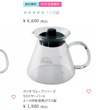
選べる！専用ホルダー 3種
送料無料
ギフト包装無料
コーヒー抽出器具3点セット（1～2杯用）
 / サ
Kalita コーヒーサーバー jug400
5.00
（1）
コーヒー豆（中挽き）のおまけつき
¥
6,600
誕生日 プレゼント
税込
カリタ ウェーブシリーズ
５００サーバーG
２～４杯用 耐熱ガラス製
¥
1,980
税込