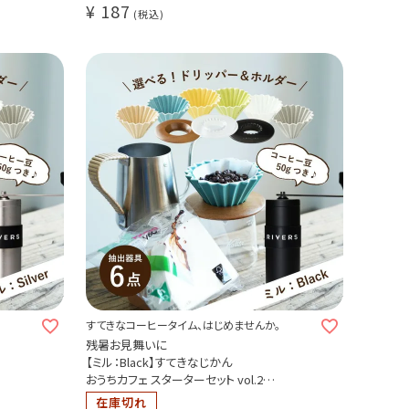
¥
187
税込
。
すてきなコーヒータイム、はじめませんか。
残暑お見舞いに
【ミル：Black】すてきなじかん
おうちカフェ スターターセット vol.2
選べる！ORIGAMI磁器ドリッパー 6種
在庫切れ