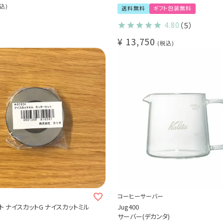
選べる！ORIGAMI磁器ドリッパー 6種
込
送料無料
ギフト包装無料
選べる！専用ホルダー 3種
コーヒー抽出器具5点セット（手挽きミル
4.80
（5）
ーバー / フィルター）
¥
13,750
1～2杯用 / コーヒー豆 50g付き
税込
コーヒーサーバー
ト ナイスカットG ナイスカットミル
Jug400
サーバー(デカンタ)