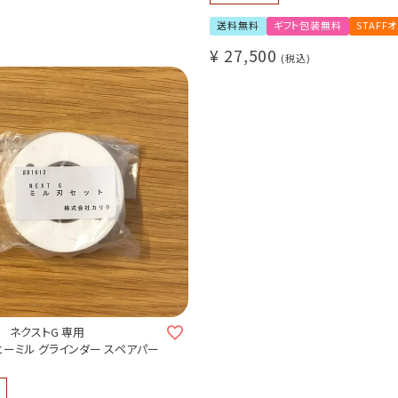
選べる！専用ホルダー 3種
コーヒー抽出器具6点セット（ポット / 
送料無料
ギフト包装無料
STAFF
ル / サーバー / フィルター）
¥
27,500
1～2杯用 / コーヒー豆 50g付き
税込
 ネクストG 専用
ヒーミル グラインダー スペアパー
商品となります。