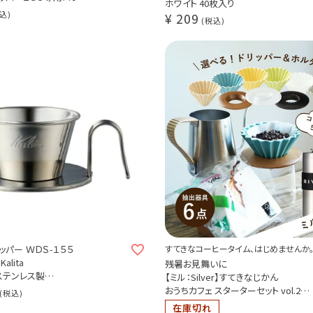
ホワイト 40枚入り
ーブコーヒーの抽出にもお勧め
込
¥
209
税込
ITA） ペーパーフィルター KWF-
2212）
ッパー ＷＤＳ-１５５
すてきなコーヒータイム、はじめませんか
Kalita
残暑お見舞いに
ステンレス製
【ミル：Silver】すてきなじかん
いコーヒードリッパー カリタ
おうちカフェ スターターセット vol.2
税込
選べる！ORIGAMI磁器ドリッパー 6種
在庫切れ