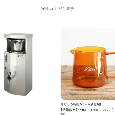
26
件中
1
-
26
件表示
4L抽出可能！業務用マシン
今だけの特別カラーが新登場！
-39
【数量限定】Kalita Jug400 アンバー（
ータードリップマシン
用）