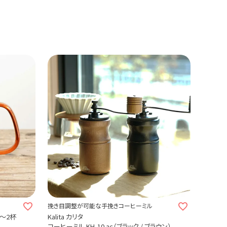
挽き目調整が可能な手挽きコーヒーミル
1～2杯
Kalita カリタ
コーヒーミル KH-10 ac（ブラック / ブラウン）