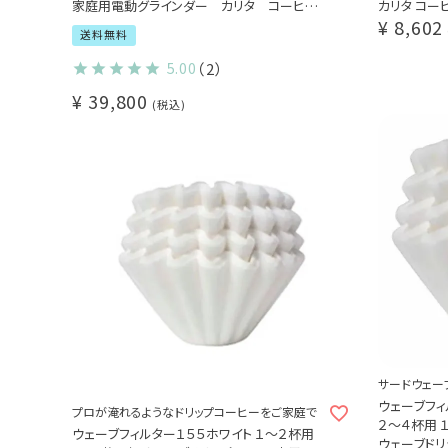
家庭用電動グラインダー カリタ コーヒー
カリタ コー
¥
8,602
ミル kalita
ツ ミル刃
送料無料
スペシャルティコーヒー豆100ｇおまけ付き
新築祝い・ご褒美に
5.00
（2）
¥
39,800
税込
サードウェー
ウェーブフィ
プロが淹れるようなドリップコーヒーをご家庭で
２～４杯用 
ウェーブフィルター１５５ホワイト １～２杯用
ウェーブドリ