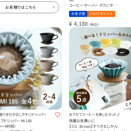
ヒーマシン 業務用
コーヒーサーバー デカンタ
お見積りはこちら
取り寄せ商品
耐熱ガラス製 満水400ml
STAFFオススメ
お急ぎ便
STAFFオススメ
※お一人様2個まで
00
¥
4,180
税込
税込
香りを引き出しやすいドリッパー
おうちでコーヒーを楽しむセット♪
ェーブドリッパー MI 185
残暑お見舞いに
2～4杯用）
【ミル：Brown】すてきなじかん