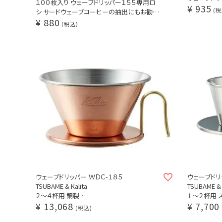
１００枚入り ウェーブドリッパー１５５専用ロ
¥
935
サードウェ
税
シ サードウェーブコーヒーの抽出にもお勧め
カリタ（KAR
¥
880
カリタ（KARITA） ペーパーフィルター KWF-
税込
185 100（#2
155
ウェーブドリッパー ＷＤＣ-１８５
ウェーブドリ
TSUBAME & Kalita
TSUBAME & 
２～４杯用 銅製
１～２杯用 
¥
13,068
¥
7,700
味ぶれの少ないコーヒードリッパー カリタ
味ぶれの少な
税込