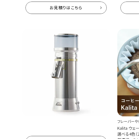
水出しコーヒーマシン 業務用
水出しコー
お見積りはこちら
正規品 お取り寄せ商品
正規品 お
送料無料
送料無料
¥
236,500
¥
302,5
税込
挽きムラの少ないカット刃の業務用コーヒーミル
フレーバーや
Kalita クリーンカットミル【61073】
Kalita ウ
100V仕様 送料無料 カリタ
選べる4色（