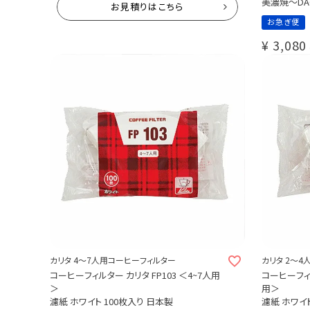
コーヒー豆50ｇおまけ付き
美濃焼～DA
お見積りはこちら
カリタ コー
送料無料
お急ぎ便
¥
209,000
¥
3,080
税込
カリタ 4～7人用コーヒーフィルター
カリタ 2〜
コーヒーフィルター カリタ FP103 ＜4~7人用
コーヒーフィル
＞
用＞
濾紙 ホワイト 100枚入り 日本製
濾紙 ホワイト