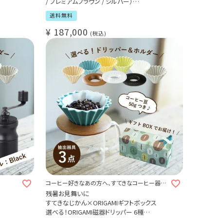
/ プレミアムブラウン / シルバー）
業務用グラインダー
送料無料
挽き目17段階 / 高性能ミル / 受注発注
 / サ
コーヒー豆50ｇおまけ付き
¥
187,000
税込
コーヒー好きなあの方へ、すてきなコーヒー器具
を贈りませんか。
残暑お見舞いに
すてきなじかん×ORIGAMIギフトボックス
選べる！ORIGAMI磁器ドリッパー 6種