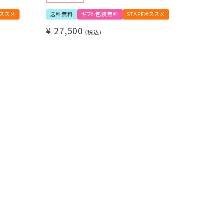
選べる！専用ホルダー 3種
手挽きミ
コーヒー抽出器具6点セット（ポット / 手挽きミ
オススメ
送料無料
ギフト包装無料
STAFFオススメ
ル / サーバー / フィルター）
¥
27,500
1～2杯用 / コーヒー豆 50g付き
税込