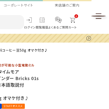
コーポレートサイト
実店舗のご案内
0
ログイン
閲覧履歴
よくあるご質問
カート
無料コーヒー豆50g オマケ付き♪
整が可能な小型電動ミル
 タイムモア
ダー Bricks 01s
日本語取説付
g オマケ付き♪
STAFFオススメ