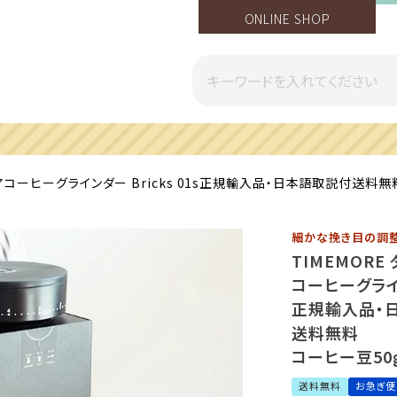
ONLINE SHOP
一部地域への配送遅延のご案内
モアコーヒーグラインダー Bricks 01s正規輸入品・日本語取説付送料
細かな挽き目の調
TIMEMORE
コーヒーグライン
正規輸入品・
送料無料
コーヒー豆50
送料無料
お急ぎ便