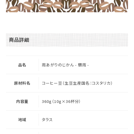
商品詳細
品名
雨あがりのじかん - 驟雨 -
原材料名
コーヒー豆（生豆生産国名：コスタリカ）
内容量
360g（10g×36杯分）
地域
タラス