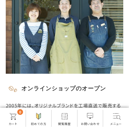
オンラインショップのオープン
2005年には、オリジナルブランドを工場直送で販売する
「TSUJIMOTO coffee 楽天市場店」をオープンいたしま
0
した。
オンラインショップでは、ドリップコーヒー、スペシャルテ