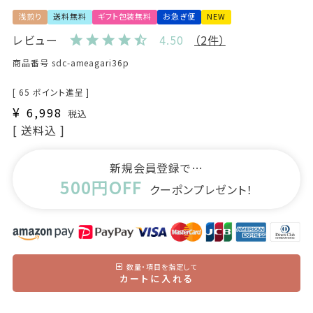
浅煎り
送料無料
ギフト包装無料
お急ぎ便
NEW
レビュー
4.50
（2件）
商品番号
sdc-ameagari36p
[
65
ポイント進呈 ]
¥
6,998
税込
送料込
新規会員登録で…
500円OFF
クーポンプレゼント！
数量・項目を指定して
カートに入れる