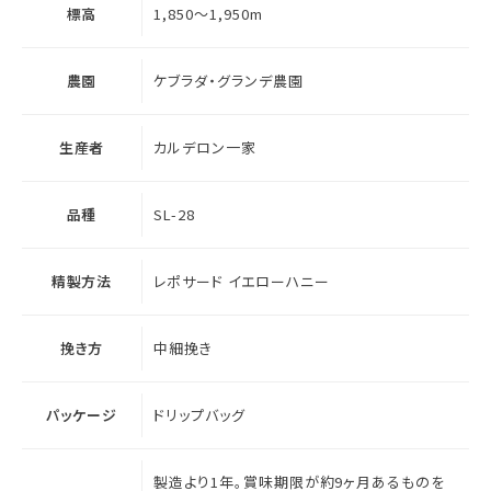
標高
1,850～1,950m
農園
ケブラダ・グランデ農園
生産者
カルデロン一家
品種
SL-28
精製方法
レポサード イエローハニー
挽き方
中細挽き
パッケージ
ドリップバッグ
製造より1年。賞味期限が約9ヶ月あるものを