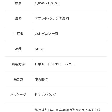
標高
1,850～1,950m
農園
ケブラダ・グランデ農園
生産者
カルデロン一家
品種
SL-28
精製方法
レポサード イエローハニー
挽き方
中細挽き
パッケージ
ドリップバッグ
製造より1年。賞味期限が約9ヶ月あるものを