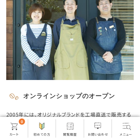
オンラインショップのオープン
2005年には、オリジナルブランドを工場直送で販売する
「TSUJIMOTO coffee 楽天市場店」をオープンいたしま
0
した。
オンラインショップでは、ドリップコーヒー、スペシャルテ