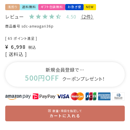
浅煎り
送料無料
ギフト包装無料
お急ぎ便
NEW
レビュー
4.50
（2件）
商品番号
sdc-ameagari36p
[
65
ポイント進呈 ]
¥
6,998
税込
送料込
新規会員登録で…
500円OFF
クーポンプレゼント！
数量・項目を指定して
カートに入れる