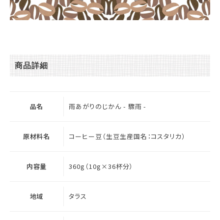
商品詳細
品名
雨あがりのじかん - 驟雨 -
原材料名
コーヒー豆（生豆生産国名：コスタリカ）
内容量
360g（10g×36杯分）
地域
タラス