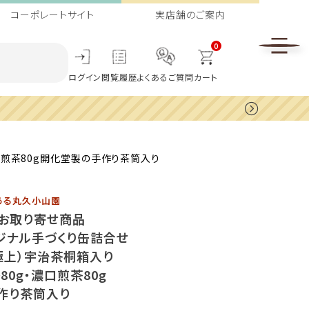
コーポレートサイト
実店舗のご案内
0
ログイン
閲覧履歴
よくあるご質問
カート
口煎茶80g開化堂製の手作り茶筒入り
ある丸久小山園
】お取り寄せ商品
ジナル手づくり缶詰合せ
極上）宇治茶桐箱入り
80g・濃口煎茶80g
作り茶筒入り