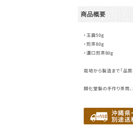
商品概要
・玉露50g
・煎茶80g
・濃口煎茶80g
栽培から製造まで「品質
開化堂製の手作り茶筒、