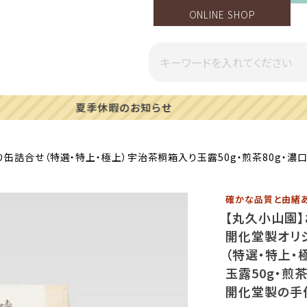
ONLINE SHOP
一部地域への配送遅延のご案内
缶詰合せ（特選・特上・極上）宇治茶桐箱入り玉露50g・煎茶80g・濃
確かな品質と由緒
【丸久小山園
開化堂製オリ
（特選・特上・
玉露50g・煎茶
開化堂製の手