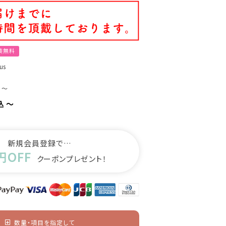
装無料
us
〜
込
〜
新規会員登録で…
円OFF
クーポンプレゼント！
数量・項目を指定して