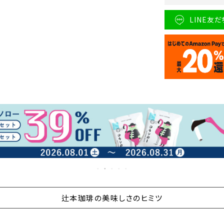
LINE友
辻本珈琲の美味しさのヒミツ