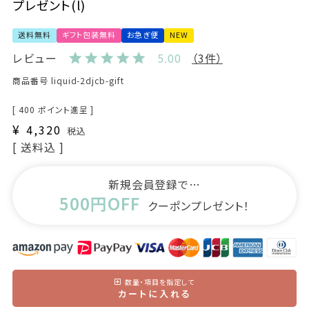
プレゼント(l)
送料無料
ギフト包装無料
お急ぎ便
NEW
レビュー
5.00
（3件）
商品番号
liquid-2djcb-gift
[
400
ポイント進呈 ]
¥
4,320
税込
送料込
新規会員登録で…
500円OFF
クーポンプレゼント！
数量・項目を指定して
カートに入れる