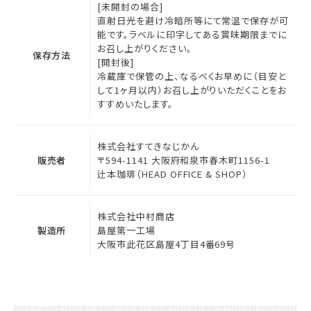
[未開封の場合]
直射日光を避け冷暗所等にて常温で保存が可
能です。ラベルに印字してある賞味期限までに
お召し上がりください。
保存方法
[開封後]
冷蔵庫で保管の上、なるべくお早めに（目安と
して1ヶ月以内）お召し上がりいただくことをお
すすめいたします。
株式会社すてきなじかん
販売者
〒594-1141 大阪府和泉市春木町1156-1
辻本珈琲（HEAD OFFICE & SHOP）
株式会社中村商店
製造所
島屋第一工場
大阪市此花区島屋4丁目4番69号