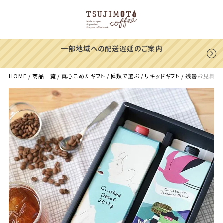
一部地域への配送遅延のご案内
HOME
商品一覧
真心こめたギフト
種類で選ぶ
リキッドギフト
残暑お見舞いに