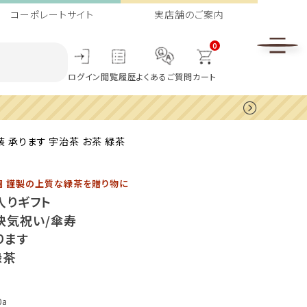
コーポレートサイト
実店舗のご案内
0
ログイン
閲覧履歴
よくあるご質問
カート
 承ります 宇治茶 お茶 緑茶
峰園 謹製の上質な緑茶を贈り物に
入りギフト
快気祝い/傘寿
ります
緑茶
0a