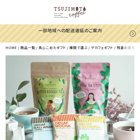
【39%OFF】ヨウソロー
ありがとうキャンペーン！
HOME
商品一覧
真心こめたギフト
種類で選ぶ
デカフェギフト
残暑お見舞いにす