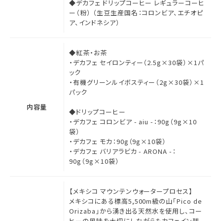
◆デカフェ ドリップコーヒー レギュラーコーヒ
ー（粉） （生豆生産国名：コロンビア、エチオピ
ア、インドネシア）
◆紅茶・お茶
・デカフェ セイロンティー（2.5g×30袋）×1パ
ック
・有機グリーンルイボスティー（2g×30袋）×1
パック
内容量
◆ドリップコーヒー
・デカフェ コロンビア - aiu -：90g（9g×10
袋）
・デカフェ モカ：90g（9g×10袋）
・デカフェ バリアラビカ - ARONA -：
90g（9g×10袋）
【メキシコ マウンテンウォータープロセス】
メキシコにある標高5,500m級の山「Pico de
Orizaba」から湧き出る天然水を使用し、コー
ヒーの風味を大切にしながらもカフェイン残