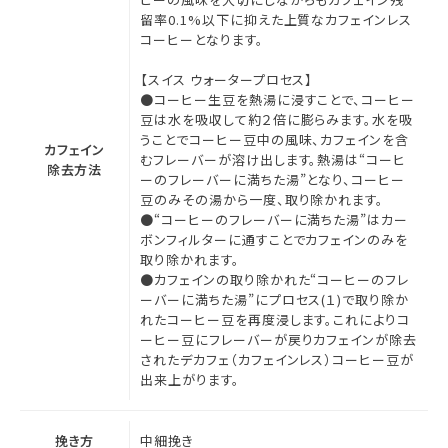
留率0.1%以下に抑えた上質なカフェインレス
コーヒーとなります。
【スイス ウォータープロセス】
●コーヒー生豆を熱湯に浸すことで、コーヒー
豆は水を吸収して約２倍に膨らみます。水を吸
うことでコーヒー豆中の風味、カフェインを含
カフェイン
むフレーバーが溶け出します。熱湯は“コーヒ
除去方法
ーのフレーバーに満ちた湯”となり、コーヒー
豆のみその湯から一度、取り除かれます。
●“コーヒーのフレーバーに満ちた湯”はカー
ボンフィルターに通すことでカフェインのみを
取り除かれます。
●カフェインの取り除かれた“コーヒーのフレ
ーバーに満ちた湯”にプロセス(１)で取り除か
れたコーヒー豆を再度浸します。これによりコ
ーヒー豆にフレーバーが戻りカフェインが除去
されたデカフェ（カフェインレス）コーヒー豆が
出来上がります。
挽き方
中細挽き