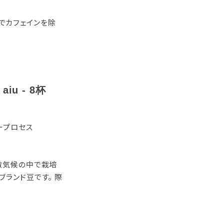
法でカフェインを除
iu - 8杯
ープロセス
微気候の中で栽培
ブランド豆です。 際