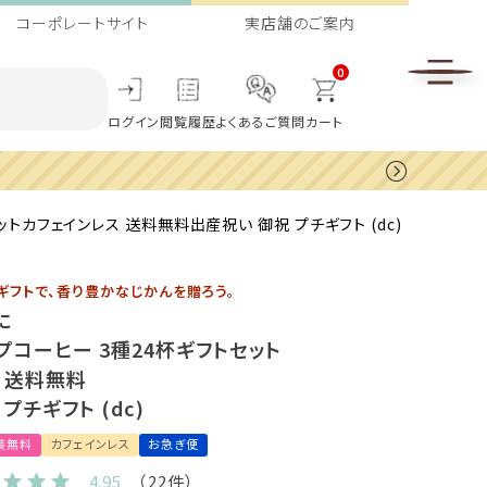
コーポレートサイト
実店舗のご案内
0
ログイン
閲覧履歴
よくあるご質問
カート
トカフェインレス 送料無料出産祝い 御祝 プチギフト (dc)
ギフトで、香り豊かなじかんを贈ろう。
に
プコーヒー 3種24杯ギフトセット
 送料無料
プチギフト (dc)
装無料
カフェインレス
お急ぎ便
4.95
（22件）