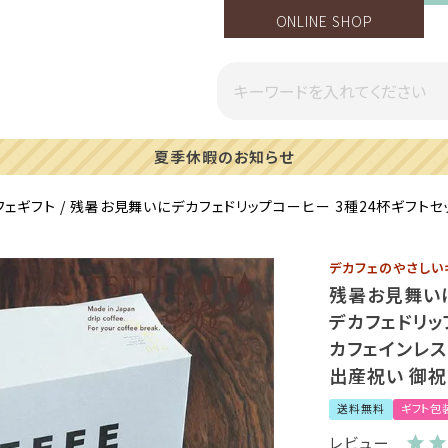
ONLINE SHOP
一部地域への配送遅延のご案内
フェギフト
残暑お見舞いにデカフェドリップコーヒー 3種24杯ギフトセッ
デカフェのやさしい
残暑お見舞い
デカフェドリッ
カフェインレス
出産祝い 御祝 
送料無料
ギフト包
レビュー